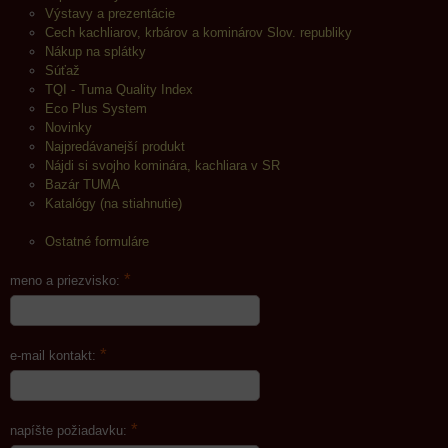
Výstavy a prezentácie
Cech kachliarov, krbárov a kominárov Slov. republiky
Nákup na splátky
Súťaž
TQI - Tuma Quality Index
Eco Plus System
Novinky
Najpredávanejší produkt
Nájdi si svojho kominára, kachliara v SR
Bazár TUMA
Katalógy (na stiahnutie)
Ostatné formuláre
*
meno a priezvisko:
*
e-mail kontakt:
*
napíšte požiadavku: