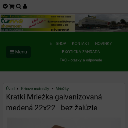
E - SHOP
KONTAKT
NOVINKY
Menu
EXOTICKÁ ZÁHRADA
FAQ - otázky a odpovede
Úvod
Krbové materiály
Mriežky
Kratki Mriežka galvanizovaná
medená 22x22 - bez žalúzie