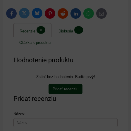
Bluesky
Twitter
Facebook
Pinterest
Reddit
LinkedIn
WhatsApp
E-
mail
0
0
Recenzie
Diskusia
Otázka k produktu
Hodnotenie produktu
Zatiaľ bez hodnotenia. Buďte prvý!
Pridať recenziu
Pridať recenziu
Názov: