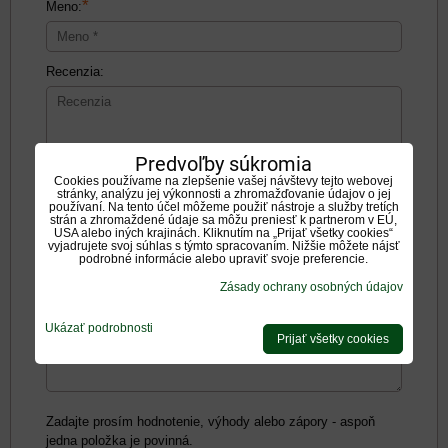
*
Meno:
Recenzia:
Predvoľby súkromia
Cookies používame na zlepšenie vašej návštevy tejto webovej
Pozitíva:
stránky, analýzu jej výkonnosti a zhromažďovanie údajov o jej
používaní. Na tento účel môžeme použiť nástroje a služby tretích
strán a zhromaždené údaje sa môžu preniesť k partnerom v EÚ,
USA alebo iných krajinách. Kliknutím na „Prijať všetky cookies“
vyjadrujete svoj súhlas s týmto spracovaním. Nižšie môžete nájsť
podrobné informácie alebo upraviť svoje preferencie.
Zásady ochrany osobných údajov
Negatíva:
Ukázať podrobnosti
Prijať všetky cookies
Zadajte prosím hodnotenie, výhody alebo zápory - aspoň
jedna položka je povinná.