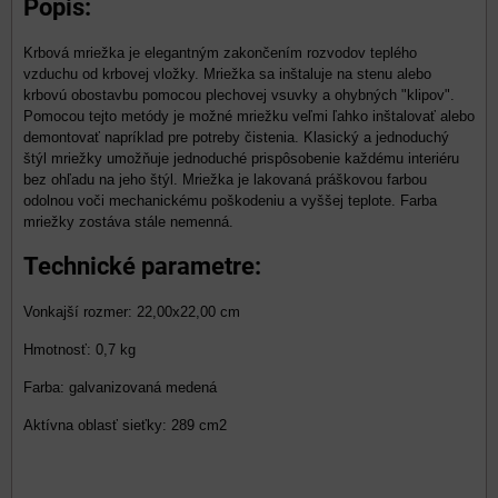
Popis:
Krbová mriežka je elegantným zakončením rozvodov teplého
vzduchu od krbovej vložky. Mriežka sa inštaluje na stenu alebo
krbovú obostavbu pomocou plechovej vsuvky a ohybných "klipov".
Pomocou tejto metódy je možné mriežku veľmi ľahko inštalovať alebo
demontovať napríklad pre potreby čistenia. Klasický a jednoduchý
štýl mriežky umožňuje jednoduché prispôsobenie každému interiéru
bez ohľadu na jeho štýl. Mriežka je lakovaná práškovou farbou
odolnou voči mechanickému poškodeniu a vyššej teplote. Farba
mriežky zostáva stále nemenná.
Technické parametre:
Vonkajší rozmer: 22,00x22,00 cm
Hmotnosť: 0,7 kg
Farba: galvanizovaná medená
Aktívna oblasť sieťky: 289 cm2