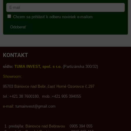
Chcem sa prihlásiť k odberu noviniek e-mailom
Odoberať
KONTAKT
sídlo:
TUMA INVEST, spol. s r.o.
(Partizánska 300/32)
Showroom:
95703
Bánovce nad Bebr.,časť Horné Ozorovce č.297
tel.:+421 38 7600180, mob.:+421 905 394055
e-mail:
tumainvest@gmail.com
predajňa:
Bánovce nad Bebravou
0905 394 055