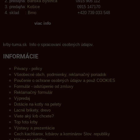
predajňa:
Banská Bystrica
0915 905 112
predajňa:
Košice
0915 147170
sklad :
Brno
+420 739 033 548
viac info
krby-tuma.sk Info o spracovaní osobných údajov.
INFORMÁCIE
Privacy - policy
Všeobecné obch. podmienky, reklamačný poriadok
Poučenie o ochrane osobných údajov a použ.COOKIES
Formulár - odstúpenie od zmluvy
Reklamačný formulár
Výpredaj
Dotácie na kotly na pelety
Lacné brikety, drevo
Viete aký krb chcete?
Top foto krby
Výstavy a prezentácie
Cech kachliarov, krbárov a kominárov Slov. republiky
Nákup na splátky