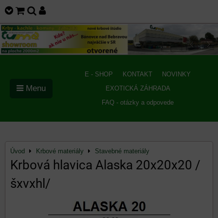
E - SHOP
KONTAKT
NOVINKY
Menu
EXOTICKÁ ZÁHRADA
FAQ - otázky a odpovede
Úvod
Krbové materiály
Stavebné materiály
Krbová hlavica Alaska 20x20x20 /
šxvxhl/