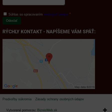
*
Súhlas so spracovaním
osobných údajov
Odoslať
RÝCHLY KONTAKT - NAPÍŠEME VÁM SPÄŤ:
Predvoľby súkromia
Zásady ochrany osobných údajov
Vytvorené pomocou:
BiznisWeb.sk