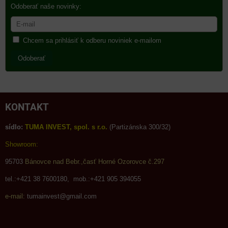
Odoberať naše novinky:
Chcem sa prihlásiť k odberu noviniek e-mailom
Odoberať
KONTAKT
sídlo:
TUMA INVEST, spol. s r.o.
(Partizánska 300/32)
Showroom:
95703
Bánovce nad Bebr.,časť Horné Ozorovce č.297
tel.:+421 38 7600180, mob.:+421 905 394055
e-mail:
tumainvest@gmail.com