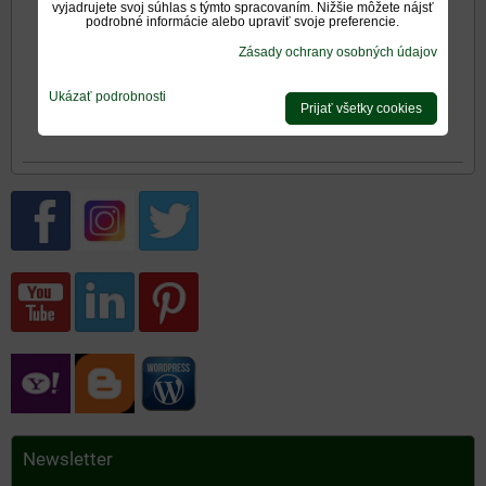
vyjadrujete svoj súhlas s týmto spracovaním. Nižšie môžete nájsť
Hodnotenie produktu:
podrobné informácie alebo upraviť svoje preferencie.
*
Oboznámil som sa s
<span
Zásady ochrany osobných údajov
*
(Povinné)
Ukázať podrobnosti
Prijať všetky cookies
Odoslať
Newsletter