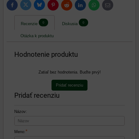
Bluesky
Twitter
Facebook
Pinterest
Reddit
LinkedIn
WhatsApp
E-
mail
0
0
Recenzie
Diskusia
Otázka k produktu
Hodnotenie produktu
Zatiaľ bez hodnotenia. Buďte prvý!
Pridať recenziu
Pridať recenziu
Názov:
*
Meno: