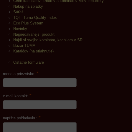
Cech kachliarov, krbárov a kominárov Slov. republiky
Nákup na splátky
Súťaž
TQI - Tuma Quality Index
Eco Plus System
Novinky
Najpredávanejší produkt
Nájdi si svojho kominára, kachliara v SR
Bazár TUMA
Katalógy (na stiahnutie)
Ostatné formuláre
*
meno a priezvisko:
*
e-mail kontakt:
*
napíšte požiadavku: