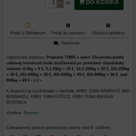
DO KOŠÍKA
ks
Pridať k Obľúbeným
Pridať do zoznamu
Otázka k produktu
Doručenia
Preprava TUMA v rámci Slovenska podľa
celkovej hmotnosti bude doúčtovaná po potvrdení objednávky
mailom: 0-5kg = 9 €, 5,1-10kg = 10 €, 10,1-100kg = 20 €, 101-250kg
= 30 €, 251-400kg = 39 €, 401-600kg = 49 €, 601-800kg = 58 €, nad
800kg = 69 €
•
0 €
•
KRBY TUMA BÁNOVCE NAD
BEBRAVOU, KRBY TUMA KOŠICE, KRBY TUMA BANSKÁ
BYSTRICA
Výrobca:
Tecnovis
Celonerezový strešný prechod pre strešný uhol 0° o160mm.