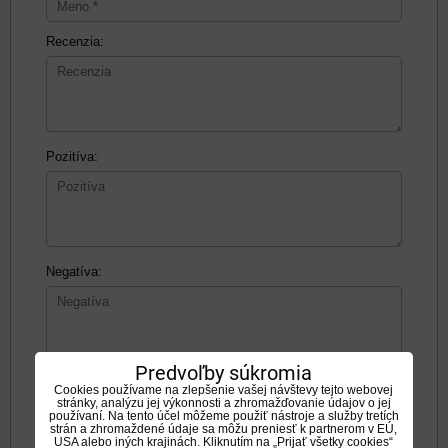
Recenzia:
Pozitíva:
Negatíva:
Predvoľby súkromia
Cookies používame na zlepšenie vašej návštevy tejto webovej
Zadajte prosím hodnotenie, výhody alebo zápory - aspoň
stránky, analýzu jej výkonnosti a zhromažďovanie údajov o jej
jedna položka je povinná.
používaní. Na tento účel môžeme použiť nástroje a služby tretích
strán a zhromaždené údaje sa môžu preniesť k partnerom v EÚ,
USA alebo iných krajinách. Kliknutím na „Prijať všetky cookies“