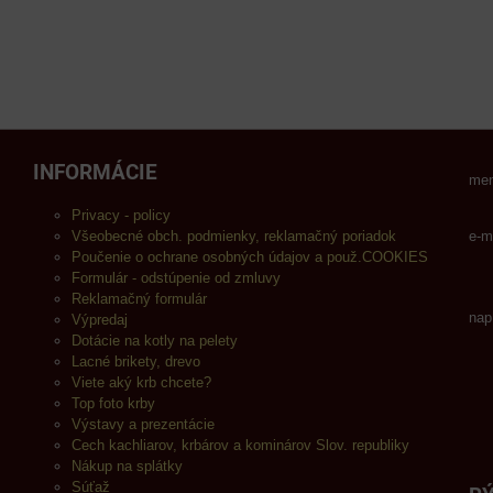
INFORMÁCIE
men
Privacy - policy
Všeobecné obch. podmienky, reklamačný poriadok
e-m
Poučenie o ochrane osobných údajov a použ.COOKIES
Formulár - odstúpenie od zmluvy
Reklamačný formulár
nap
Výpredaj
Dotácie na kotly na pelety
Lacné brikety, drevo
Viete aký krb chcete?
Top foto krby
Výstavy a prezentácie
Cech kachliarov, krbárov a kominárov Slov. republiky
Nákup na splátky
Súťaž