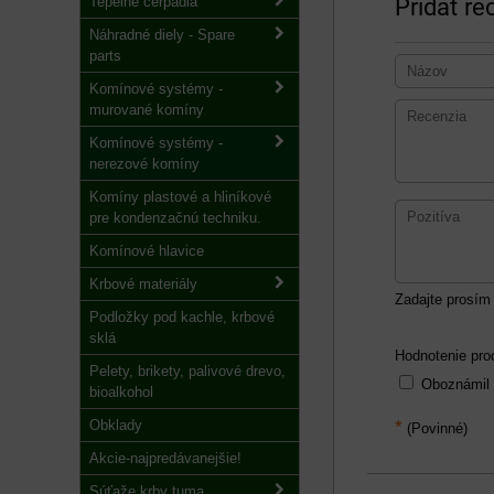
Tepelné čerpadlá
Pridať re
Náhradné diely - Spare
parts
Komínové systémy -
murované komíny
Komínové systémy -
nerezové komíny
Komíny plastové a hliníkové
pre kondenzačnú techniku.
Komínové hlavice
Krbové materiály
Zadajte prosím 
Podložky pod kachle, krbové
sklá
Hodnotenie pro
Pelety, brikety, palivové drevo,
Oboznámil
bioalkohol
Obklady
*
(Povinné)
Akcie-najpredávanejšie!
Súťaže krby tuma