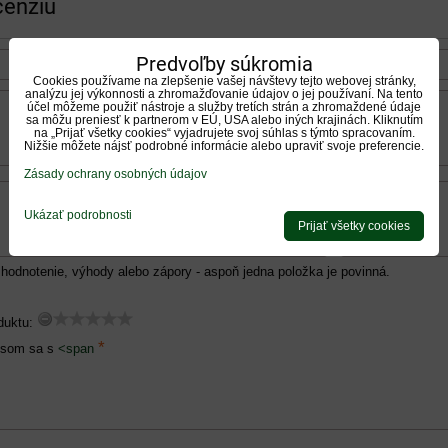
cenziu
Predvoľby súkromia
Cookies používame na zlepšenie vašej návštevy tejto webovej stránky,
analýzu jej výkonnosti a zhromažďovanie údajov o jej používaní. Na tento
účel môžeme použiť nástroje a služby tretích strán a zhromaždené údaje
sa môžu preniesť k partnerom v EÚ, USA alebo iných krajinách. Kliknutím
na „Prijať všetky cookies“ vyjadrujete svoj súhlas s týmto spracovaním.
Nižšie môžete nájsť podrobné informácie alebo upraviť svoje preferencie.
Zásady ochrany osobných údajov
Ukázať podrobnosti
Prijať všetky cookies
hodnotenie, výhody alebo zápory - aspoň jedna položka je povinná.
duktu:
*
 som sa s
<span