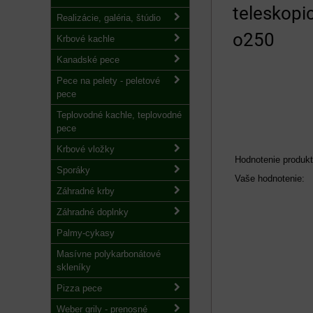
teleskop
Realizácie, galéria, štúdio
o250
Krbové kachle
Kanadské pece
Pece na pelety - peletové
pece
Teplovodné kachle, teplovodné
pece
Krbové vložky
Hodnotenie produkt
Sporáky
Vaše hodnotenie:
Záhradné krby
Záhradné doplnky
Palmy-cykasy
Masívne polykarbonátové
skleníky
Pizza pece
Weber grily - prenosné