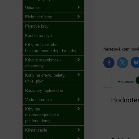
Udiarne
Elektrické krby
Plynové krby
Kachle na plyn
Krby na bioalkohol -
Nerezová komínová
bezkomínové krby - bio krby
Krbové stavebnice -
B
Twitter
Facebook
obostavby
Kotly na drevo, pelety,
uhlie, plyn
Recenzie
Radiátory teplovodné
Hodnoten
Voda a kúrenie
Krby pre
nízkoenergetické a
pasívne domy
Klimatizácie