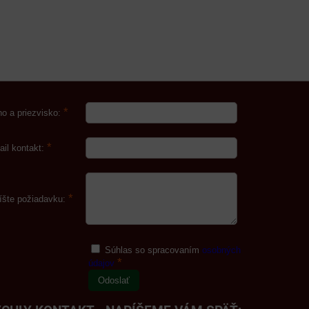
*
o a priezvisko:
*
ail kontakt:
*
íšte požiadavku:
Súhlas so spracovaním
osobných
*
údajov
Odoslať