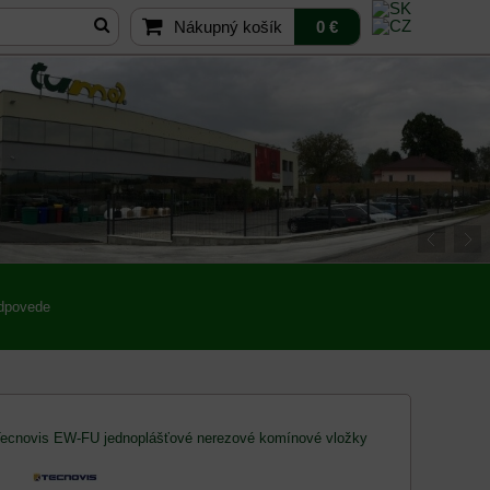
Nákupný košík
0 €
odpovede
ecnovis EW-FU jednoplášťové nerezové komínové vložky