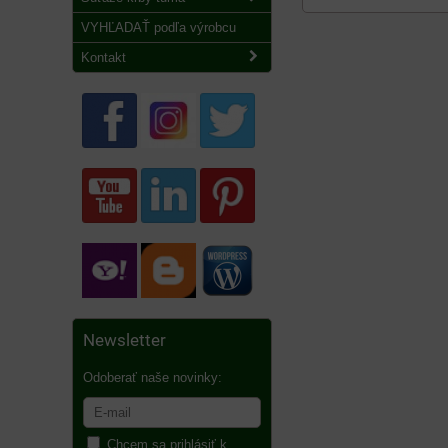
VYHĽADAŤ podľa výrobcu
Kontakt
Newsletter
Odoberať naše novinky:
Chcem sa prihlásiť k