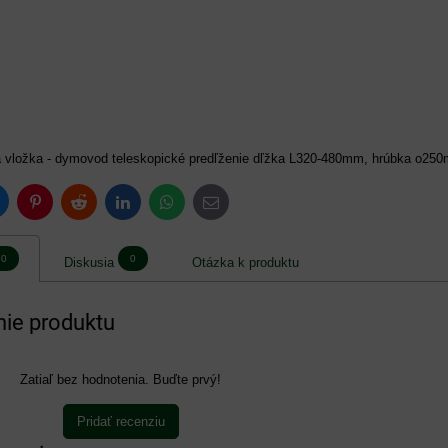
 vložka - dymovod teleskopické predľženie dľžka L320-480mm, hrúbka o250
luesky
Pinterest
Reddit
LinkedIn
WhatsApp
E-
mail
0
0
Diskusia
Otázka k produktu
ie produktu
Zatiaľ bez hodnotenia. Buďte prvý!
Pridať recenziu