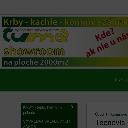
E - SH
KRBY - teplo, harmónia,
pohoda...
Úvod
Komínové 
Tecnovis 
VÝPREDAJ SKLADOVÝCH
ZÁSOB