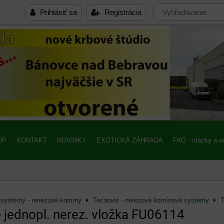
Prihlásiť sa
Registrácia
OP
KONTAKT
NOVINKY
EXOTICKÁ ZÁHRADA
FAQ - otázky a 
systémy - nerezové komíny
Tecnovis - nerezové komínové systémy
T
- jednopl. nerez. vložka FU06114