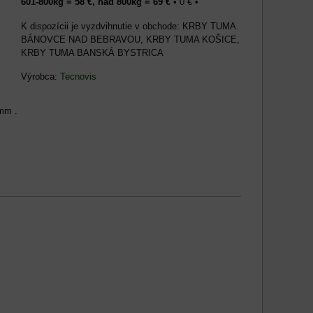
601-800kg = 58 €, nad 800kg = 69 €
•
0 €
•
KRBY TUMA
BÁNOVCE NAD BEBRAVOU, KRBY TUMA KOŠICE,
KRBY TUMA BANSKÁ BYSTRICA
Výrobca:
Tecnovis
mm .