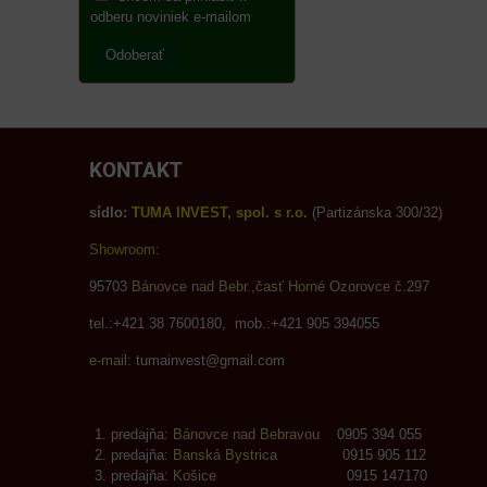
odberu noviniek e-mailom
Odoberať
KONTAKT
sídlo:
TUMA INVEST, spol. s r.o.
(Partizánska 300/32)
Showroom:
95703
Bánovce nad Bebr.,časť Horné Ozorovce č.297
tel.:+421 38 7600180, mob.:+421 905 394055
e-mail:
tumainvest@gmail.com
predajňa:
Bánovce nad Bebravou
0905 394 055
predajňa:
Banská Bystrica
0915 905 112
predajňa:
Košice
0915 147170