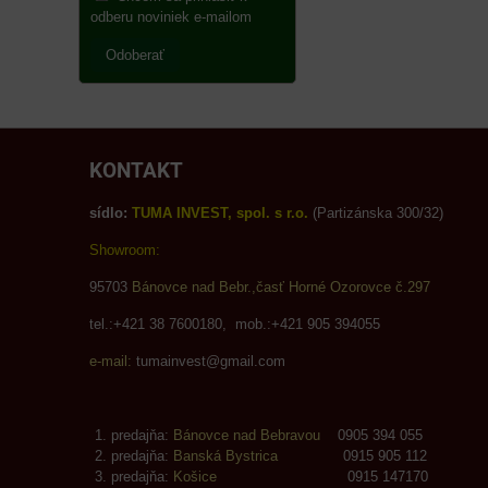
odberu noviniek e-mailom
Odoberať
KONTAKT
sídlo:
TUMA INVEST, spol. s r.o.
(Partizánska 300/32)
Showroom:
95703
Bánovce nad Bebr.,časť Horné Ozorovce č.297
tel.:+421 38 7600180, mob.:+421 905 394055
e-mail:
tumainvest@gmail.com
predajňa:
Bánovce nad Bebravou
0905 394 055
predajňa:
Banská Bystrica
0915 905 112
predajňa:
Košice
0915 147170