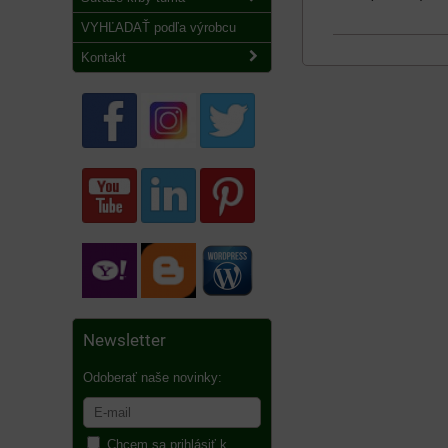
VYHĽADAŤ podľa výrobcu
Kontakt
Newsletter
Odoberať naše novinky:
Chcem sa prihlásiť k