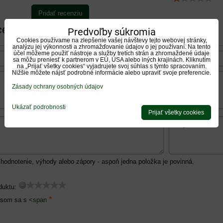
Pridať recenziu
cenziu
Predvoľby súkromia
Cookies používame na zlepšenie vašej návštevy tejto webovej stránky,
analýzu jej výkonnosti a zhromažďovanie údajov o jej používaní. Na tento
účel môžeme použiť nástroje a služby tretích strán a zhromaždené údaje
sa môžu preniesť k partnerom v EÚ, USA alebo iných krajinách. Kliknutím
na „Prijať všetky cookies“ vyjadrujete svoj súhlas s týmto spracovaním.
Nižšie môžete nájsť podrobné informácie alebo upraviť svoje preferencie.
Zásady ochrany osobných údajov
Ukázať podrobnosti
Prijať všetky cookies
hodnotenie, výhody alebo zápory - aspoň jedna položka je povinná.
duktu:
*
 som sa s
<span