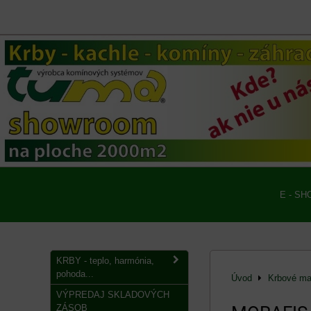
E - SH
KRBY - teplo, harmónia,
pohoda...
Úvod
Krbové mat
VÝPREDAJ SKLADOVÝCH
ZÁSOB