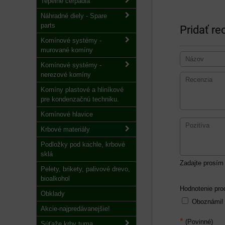
Tepelné čerpadlá
Náhradné diely - Spare
parts
Pridať re
Komínové systémy -
murované komíny
Komínové systémy -
nerezové komíny
Komíny plastové a hliníkové
pre kondenzačnú techniku.
Komínové hlavice
Krbové materiály
Podložky pod kachle, krbové
sklá
Zadajte prosím 
Pelety, brikety, palivové drevo,
bioalkohol
Hodnotenie pro
Obklady
Oboznámil
Akcie-najpredávanejšie!
*
(Povinné)
Súťaže krby tuma