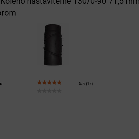
Koleno nastaviteľné 130/0-90°/1,5 m
vorom
u:
5
/
5
(
1
x)