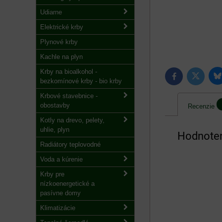
Udiarne
Elektrické krby
Plynové krby
Kachle na plyn
Krby na bioalkohol -
B
Twitter
Facebook
bezkomínové krby - bio krby
Krbové stavebnice -
obostavby
Recenzie
Kotly na drevo, pelety,
uhlie, plyn
Hodnoten
Radiátory teplovodné
Voda a kúrenie
Krby pre
nízkoenergetické a
pasívne domy
Klimatizácie