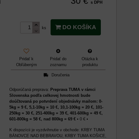
30 €
m
s DPH
DO KOŠÍKA
ks
Pridať k
Pridať do
Otázka k
Obľúbeným
zoznamu
produktu
Doručenia
Preprava TUMA v rámci
Slovenska podľa celkovej hmotnosti bude
doúčtovaná po potvrdení objednávky mailom: 0-
5kg = 9 €, 5,1-10kg = 10 €, 10,1-100kg = 20 €, 101-
250kg = 30 €, 251-400kg = 39 €, 401-600kg = 49 €,
601-800kg = 58 €, nad 800kg = 69 €
•
0 €
•
KRBY TUMA
BÁNOVCE NAD BEBRAVOU, KRBY TUMA KOŠICE,