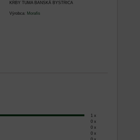
KRBY TUMA BANSKÁ BYSTRICA
Výrobca:
Morafis
1 x
0 x
0 x
0 x
0 x