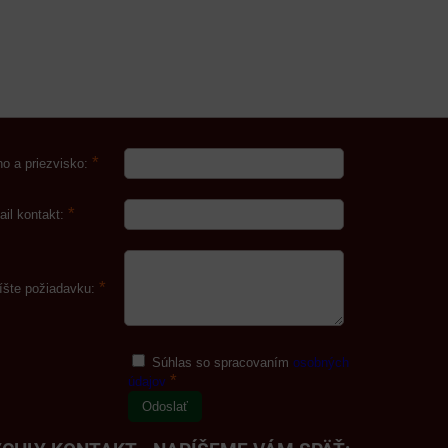
*
o a priezvisko:
*
ail kontakt:
*
íšte požiadavku:
Súhlas so spracovaním
osobných
*
údajov
Odoslať