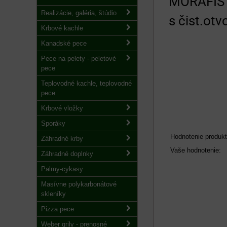
MORAFIS 
Realizácie, galéria, štúdio
s čist.ot
Krbové kachle
Kanadské pece
Pece na pelety - peletové
pece
Teplovodné kachle, teplovodné
pece
Krbové vložky
Sporáky
Hodnotenie produkt
Záhradné krby
Vaše hodnotenie:
Záhradné doplnky
Palmy-cykasy
Masívne polykarbonátové
skleníky
Pizza pece
Weber grily - prenosné