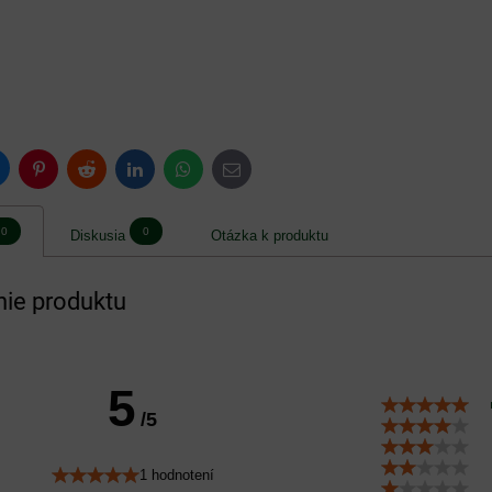
luesky
Pinterest
Reddit
LinkedIn
WhatsApp
E-
mail
0
0
Diskusia
Otázka k produktu
ie produktu
5
/5
1 hodnotení