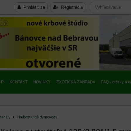
Prihlásiť sa
Registrácia
OP
KONTAKT
NOVINKY
EXOTICKÁ ZÁHRADA
FAQ - otázky a 
eriály
Hrubostenné dymovody