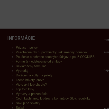
INFORMÁCIE
men
Privacy - policy
Všeobecné obch. podmienky, reklamačný poriadok
e-m
Poučenie o ochrane osobných údajov a použ.COOKIES
Formulár - odstúpenie od zmluvy
Reklamačný formulár
nap
Výpredaj
Dotácie na kotly na pelety
Lacné brikety, drevo
Viete aký krb chcete?
Top foto krby
Výstavy a prezentácie
Cech kachliarov, krbárov a kominárov Slov. republiky
Nákup na splátky
Súťaž