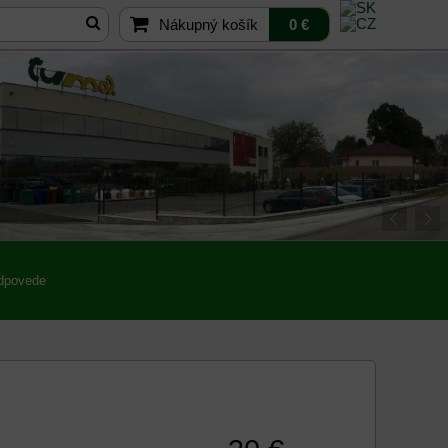
Nákupný košík
0 €
odpovede