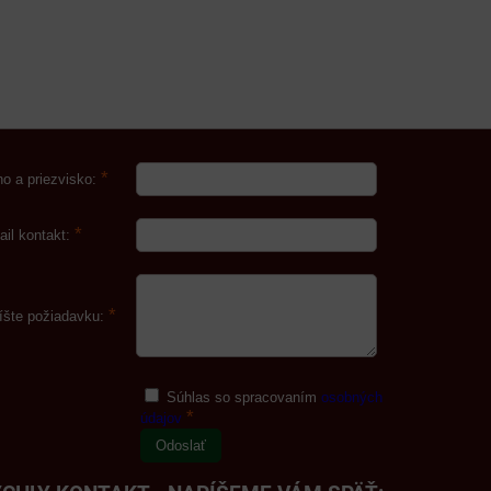
*
o a priezvisko:
*
ail kontakt:
*
íšte požiadavku:
Súhlas so spracovaním
osobných
*
údajov
Odoslať