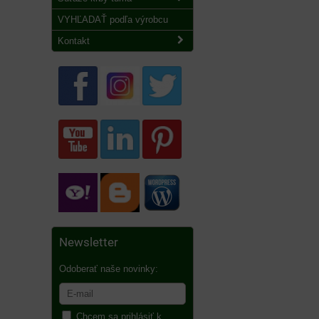
VYHĽADAŤ podľa výrobcu
Kontakt
Newsletter
Odoberať naše novinky:
Chcem sa prihlásiť k