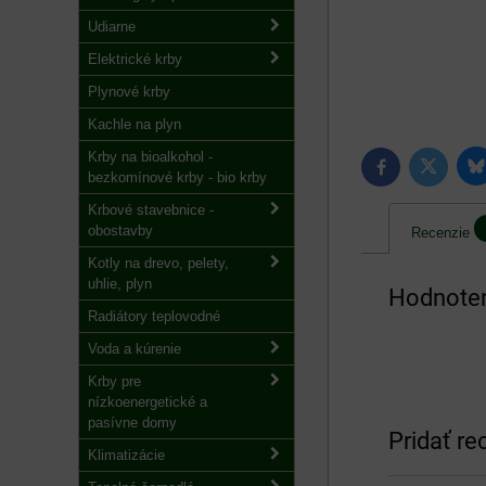
Udiarne
Elektrické krby
Plynové krby
Kachle na plyn
Krby na bioalkohol -
B
Twitter
Facebook
bezkomínové krby - bio krby
Krbové stavebnice -
obostavby
Recenzie
Kotly na drevo, pelety,
uhlie, plyn
Hodnoten
Radiátory teplovodné
Voda a kúrenie
Krby pre
nízkoenergetické a
pasívne domy
Pridať re
Klimatizácie