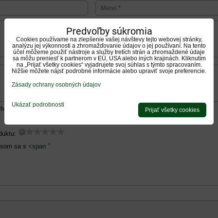
Predvoľby súkromia
Cookies používame na zlepšenie vašej návštevy tejto webovej stránky,
analýzu jej výkonnosti a zhromažďovanie údajov o jej používaní. Na tento
účel môžeme použiť nástroje a služby tretích strán a zhromaždené údaje
sa môžu preniesť k partnerom v EÚ, USA alebo iných krajinách. Kliknutím
na „Prijať všetky cookies“ vyjadrujete svoj súhlas s týmto spracovaním.
Nižšie môžete nájsť podrobné informácie alebo upraviť svoje preferencie.
Zásady ochrany osobných údajov
Ukázať podrobnosti
hodnotenie, výhody alebo zápory - aspoň jedna položka je povinná.
Prijať všetky cookies
duktu:
*
 som sa s
<span