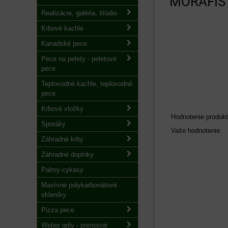
MORAFIS 
Realizácie, galéria, štúdio
Krbové kachle
Kanadské pece
Pece na pelety - peletové
pece
Teplovodné kachle, teplovodné
pece
Krbové vložky
Hodnotenie produkt
Sporáky
Vaše hodnotenie:
Záhradné krby
Záhradné doplnky
Palmy-cykasy
Masívne polykarbonátové
skleníky
Pizza pece
Weber grily - prenosné