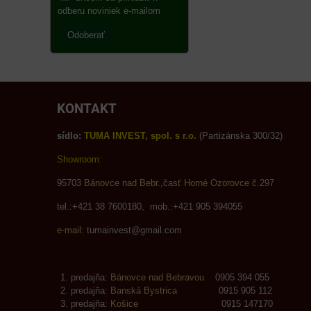
odberu noviniek e-mailom
Odoberať
KONTAKT
sídlo:
TUMA INVEST, spol. s r.o.
(Partizánska 300/32)
Showroom:
95703
Bánovce nad Bebr.,časť Horné Ozorovce č.297
tel.:+421 38 7600180, mob.:+421 905 394055
e-mail:
tumainvest@gmail.com
predajňa:
Bánovce nad Bebravou
0905 394 055
predajňa:
Banská Bystrica
0915 905 112
predajňa:
Košice
0915 147170