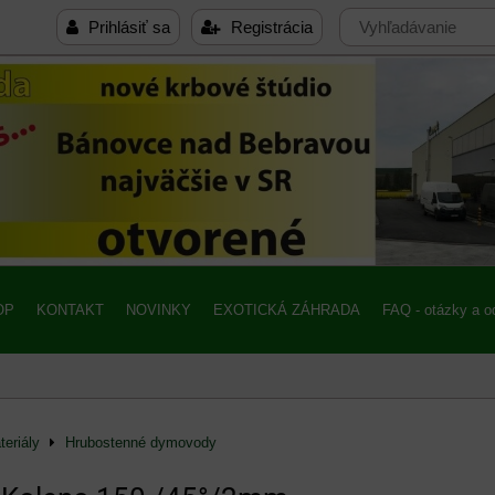
Prihlásiť sa
Registrácia
OP
KONTAKT
NOVINKY
EXOTICKÁ ZÁHRADA
FAQ - otázky a 
eriály
Hrubostenné dymovody