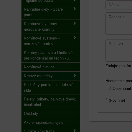
Tepelné čerpadlá
Náhradné diely - Spare
parts
Komínové systémy -
murované komíny
Komínové systémy -
nerezové komíny
Komíny plastové a hliníkové
pre kondenzačnú techniku.
Zadajte prosím 
Komínové hlavice
Krbové materiály
Hodnotenie pro
Podložky pod kachle, krbové
Oboznámil
sklá
Pelety, brikety, palivové drevo,
*
(Povinné)
bioalkohol
Obklady
Akcie-najpredávanejšie!
Súťaže krby tuma