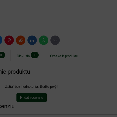
luesky
Pinterest
Reddit
LinkedIn
WhatsApp
E-
mail
0
0
Diskusia
Otázka k produktu
ie produktu
Zatiaľ bez hodnotenia. Buďte prvý!
Pridať recenziu
cenziu