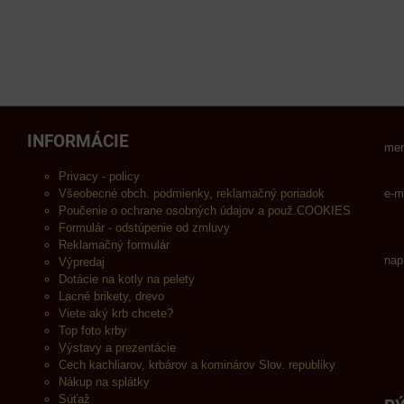
INFORMÁCIE
men
Privacy - policy
Všeobecné obch. podmienky, reklamačný poriadok
e-m
Poučenie o ochrane osobných údajov a použ.COOKIES
Formulár - odstúpenie od zmluvy
Reklamačný formulár
nap
Výpredaj
Dotácie na kotly na pelety
Lacné brikety, drevo
Viete aký krb chcete?
Top foto krby
Výstavy a prezentácie
Cech kachliarov, krbárov a kominárov Slov. republiky
Nákup na splátky
Súťaž