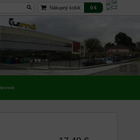
Nákupný košík
0 €
odpovede