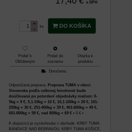
17,40 €
s DPH
DO KOŠÍKA
ks
Pridať k
Pridať do
Otázka k
Obľúbeným
zoznamu
produktu
Doručenia
Preprava TUMA v rámci
Slovenska podľa celkovej hmotnosti bude
doúčtovaná po potvrdení objednávky mailom: 0-
5kg = 9 €, 5,1-10kg = 10 €, 10,1-100kg = 20 €, 101-
250kg = 30 €, 251-400kg = 39 €, 401-600kg = 49 €,
601-800kg = 58 €, nad 800kg = 69 €
•
0 €
•
KRBY TUMA
BÁNOVCE NAD BEBRAVOU, KRBY TUMA KOŠICE,