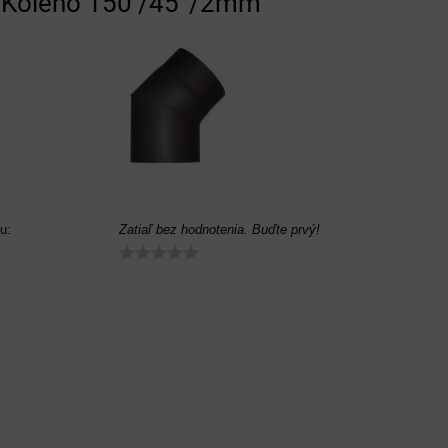
Koleno 150 /45°/2mm
u:
Zatiaľ bez hodnotenia. Buďte prvý!