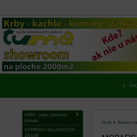
E - SH
KRBY - teplo, harmónia,
pohoda...
Úvod
Krbové mat
VÝPREDAJ SKLADOVÝCH
ZÁSOB