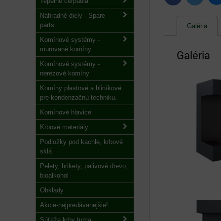
Tepelné čerpadlá
Náhradné diely - Spare
parts
Galéria
Komínové systémy -
murované komíny
Galéria
Komínové systémy -
nerezové komíny
Komíny plastové a hliníkové
pre kondenzačnú techniku.
Komínové hlavice
Krbové materiály
Podložky pod kachle, krbové
sklá
Pelety, brikety, palivové drevo,
bioalkohol
Obklady
Akcie-najpredávanejšie!
Súťaže krby tuma