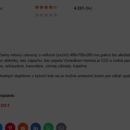
u:
4.33
/
5
(
9
x)
čierny rohový závesný o veľkosti (vxšxh) 480x700x280 mm,palivo bio alkoho
ez elektriky, bez zápachu, bez popola.Výsledkom horenia je CO2 a vodná para,,
u, reštaurácie, kancelárie, zimnej záhrady, kúpeľne.
 vhodným doplnkom v bytoch kde nie je možné umiestniť komin pre odťah spal
ríplatok:
O
102 €
luesky
Pinterest
Reddit
LinkedIn
WhatsApp
E-