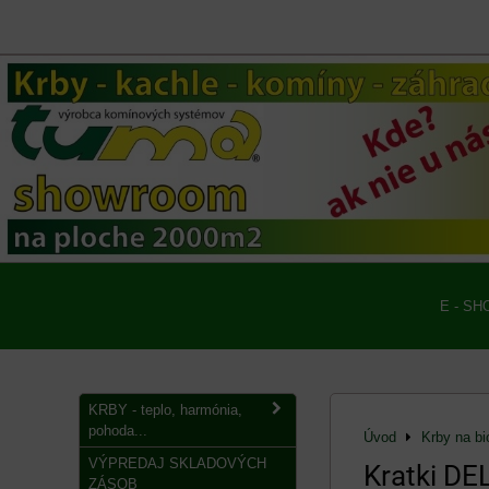
E - SH
KRBY - teplo, harmónia,
pohoda...
Úvod
Krby na bi
VÝPREDAJ SKLADOVÝCH
Kratki DE
ZÁSOB