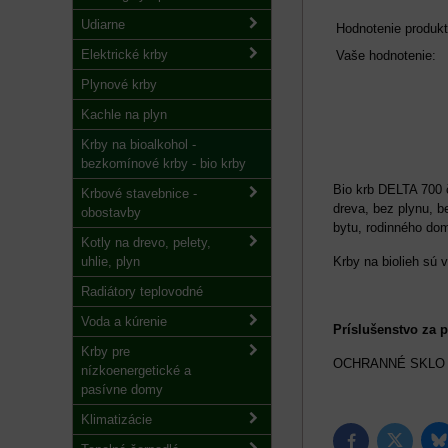
Udiarne
Hodnotenie produkt
Elektrické krby
Vaše hodnotenie:
Plynové krby
Kachle na plyn
Krby na bioalkohol -
bezkomínové krby - bio krby
Bio krb DELTA 700 
Krbové stavebnice -
dreva, bez plynu, b
obostavby
bytu, rodinného dom
Kotly na drevo, pelety,
uhlie, plyn
Krby na biolieh sú
Radiátory teplovodné
Voda a kúrenie
Príslušenstvo za p
Krby pre
OCHRANNÉ SKL
nízkoenergetické a
pasívne domy
Klimatizácie
B
Twitter
Facebook