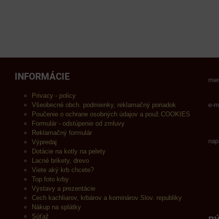
INFORMÁCIE
men
Privacy - policy
Všeobecné obch. podmienky, reklamačný poriadok
e-m
Poučenie o ochrane osobných údajov a použ.COOKIES
Formulár - odstúpenie od zmluvy
Reklamačný formulár
nap
Výpredaj
Dotácie na kotly na pelety
Lacné brikety, drevo
Viete aký krb chcete?
Top foto krby
Výstavy a prezentácie
Cech kachliarov, krbárov a kominárov Slov. republiky
Nákup na splátky
Súťaž