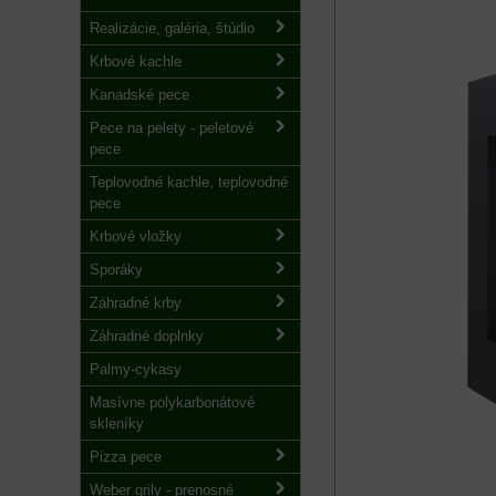
Realizácie, galéria, štúdio
Krbové kachle
Kanadské pece
Pece na pelety - peletové
pece
Teplovodné kachle, teplovodné
pece
Krbové vložky
Sporáky
Záhradné krby
Záhradné doplnky
Palmy-cykasy
Masívne polykarbonátové
skleníky
Pizza pece
Weber grily - prenosné