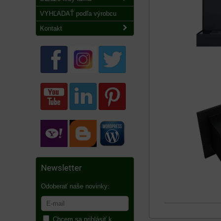
VYHĽADAŤ podľa výrobcu
Kontakt
Newsletter
Odoberať naše novinky:
Chcem sa prihlásiť k