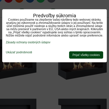
mail
0
0
Recenzie
Diskusia
Otázka k produktu
Predvoľby súkromia
Cookies používame na zlepšenie vašej návštevy tejto webovej stránky,
analýzu jej výkonnosti a zhromažďovanie údajov o jej používaní. Na tento
účel môžeme použiť nástroje a služby tretích strán a zhromaždené údaje
sa môžu preniesť k partnerom v EÚ, USA alebo iných krajinách. Kliknutím
na „Prijať všetky cookies“ vyjadrujete svoj súhlas s týmto spracovaním.
Nižšie môžete nájsť podrobné informácie alebo upraviť svoje preferencie.
Zásady ochrany osobných údajov
Ukázať podrobnosti
Prijať všetky cookies