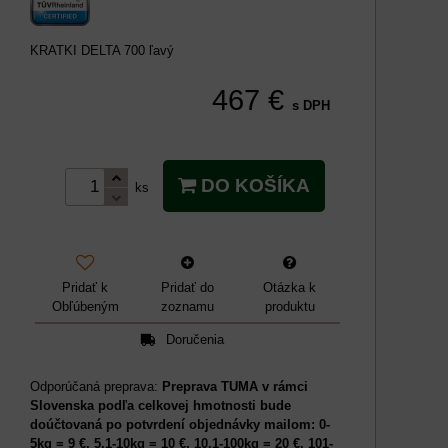
KRATKI DELTA 700 ľavý
467 €
s DPH
DO KOŠÍKA
ks
Pridať k
Pridať do
Otázka k
Obľúbeným
zoznamu
produktu
Doručenia
Preprava TUMA v rámci
Slovenska podľa celkovej hmotnosti bude
doúčtovaná po potvrdení objednávky mailom: 0-
5kg = 9 €, 5,1-10kg = 10 €, 10,1-100kg = 20 €, 101-