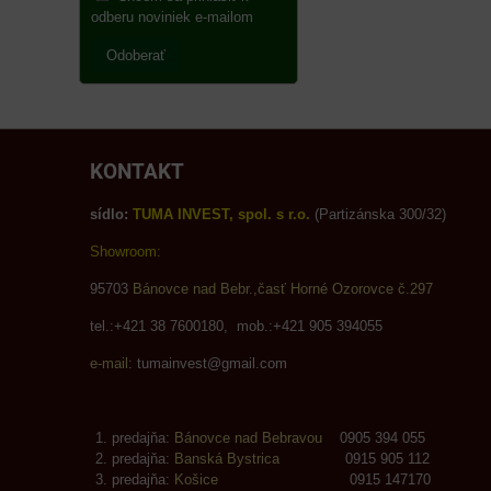
odberu noviniek e-mailom
Odoberať
KONTAKT
sídlo:
TUMA INVEST, spol. s r.o.
(Partizánska 300/32)
Showroom:
95703
Bánovce nad Bebr.,časť Horné Ozorovce č.297
tel.:+421 38 7600180, mob.:+421 905 394055
e-mail:
tumainvest@gmail.com
predajňa:
Bánovce nad Bebravou
0905 394 055
predajňa:
Banská Bystrica
0915 905 112
predajňa:
Košice
0915 147170