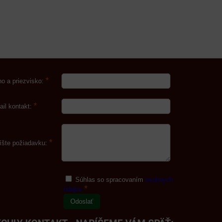
*
o a priezvisko:
*
ail kontakt:
*
íšte požiadavku:
Súhlas so spracovaním
osobných
*
údajov
Odoslať