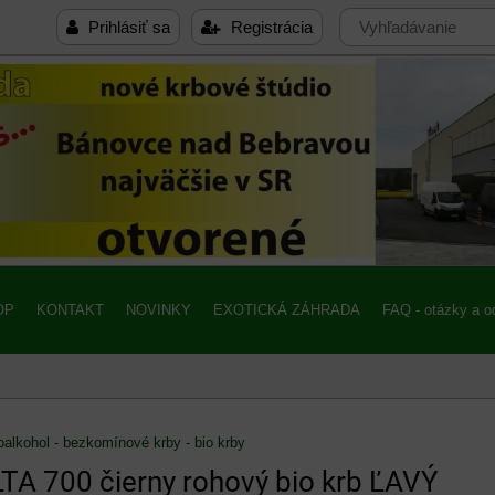
Prihlásiť sa
Registrácia
OP
KONTAKT
NOVINKY
EXOTICKÁ ZÁHRADA
FAQ - otázky a 
oalkohol - bezkomínové krby - bio krby
LTA 700 čierny rohový bio krb ĽAVÝ