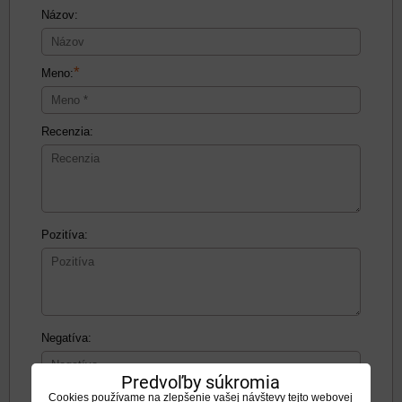
Názov:
*
Meno:
Recenzia:
Pozitíva:
Negatíva:
Predvoľby súkromia
Cookies používame na zlepšenie vašej návštevy tejto webovej