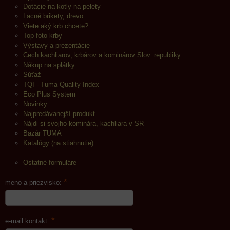
Dotácie na kotly na pelety
Lacné brikety, drevo
Viete aký krb chcete?
Top foto krby
Výstavy a prezentácie
Cech kachliarov, krbárov a kominárov Slov. republiky
Nákup na splátky
Súťaž
TQI - Tuma Quality Index
Eco Plus System
Novinky
Najpredávanejší produkt
Nájdi si svojho kominára, kachliara v SR
Bazár TUMA
Katalógy (na stiahnutie)
Ostatné formuláre
*
meno a priezvisko:
*
e-mail kontakt: