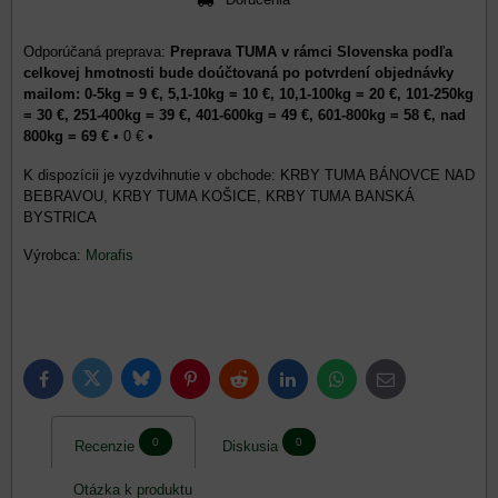
Preprava TUMA v rámci Slovenska podľa
celkovej hmotnosti bude doúčtovaná po potvrdení objednávky
mailom: 0-5kg = 9 €, 5,1-10kg = 10 €, 10,1-100kg = 20 €, 101-250kg
= 30 €, 251-400kg = 39 €, 401-600kg = 49 €, 601-800kg = 58 €, nad
800kg = 69 €
•
0 €
•
KRBY TUMA BÁNOVCE NAD
BEBRAVOU, KRBY TUMA KOŠICE, KRBY TUMA BANSKÁ
BYSTRICA
Výrobca:
Morafis
Bluesky
Twitter
Facebook
Pinterest
Reddit
LinkedIn
WhatsApp
E-
mail
0
0
Recenzie
Diskusia
Otázka k produktu