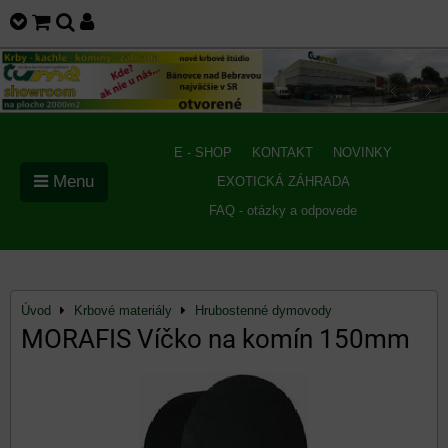
E - SHOP
KONTAKT
NOVINKY
Menu
EXOTICKÁ ZÁHRADA
FAQ - otázky a odpovede
Úvod
Krbové materiály
Hrubostenné dymovody
MORAFIS Víčko na komín 150mm