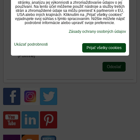
stránky, analýzu jej výkonnosti a zhromažďovanie údajov o jej
používaní. Na tento účel môžeme použiť nástroje a služby tretích
strán a zhromaždené údaje sa môžu preniesť k partnerom v EÚ,
USA alebo iných krajinách. Kliknutím na „Prijať všetky cookies“
Zadajte prosím hodnotenie, výhody alebo zápory - aspoň
vyjadrujete svoj súhlas s týmto spracovaním. Nižšie môžete nájsť
jedna položka je povinná.
podrobné informácie alebo upraviť svoje preferencie.
Zásady ochrany osobných údajov
Hodnotenie produktu:
*
Ukázať podrobnosti
Oboznámil som sa s
<span
Prijať všetky cookies
*
(Povinné)
Odoslať