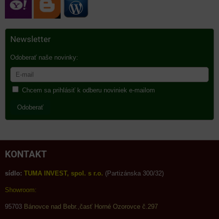
Newsletter
Odoberať naše novinky:
Chcem sa prihlásiť k odberu noviniek e-mailom
Odoberať
KONTAKT
sídlo:
TUMA INVEST, spol. s r.o.
(Partizánska 300/32)
Showroom:
95703
Bánovce nad Bebr.,časť Horné Ozorovce č.297