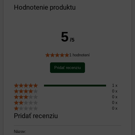
Hodnotenie produktu
5
/5
1 hodnotení
Pridať recenziu
1 x
0 x
0 x
0 x
0 x
Pridať recenziu
Názov: