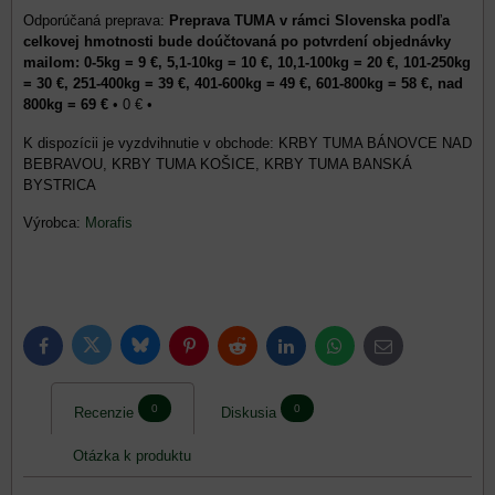
Preprava TUMA v rámci Slovenska podľa
celkovej hmotnosti bude doúčtovaná po potvrdení objednávky
mailom: 0-5kg = 9 €, 5,1-10kg = 10 €, 10,1-100kg = 20 €, 101-250kg
= 30 €, 251-400kg = 39 €, 401-600kg = 49 €, 601-800kg = 58 €, nad
800kg = 69 €
•
0 €
•
KRBY TUMA BÁNOVCE NAD
BEBRAVOU, KRBY TUMA KOŠICE, KRBY TUMA BANSKÁ
BYSTRICA
Výrobca:
Morafis
Bluesky
Twitter
Facebook
Pinterest
Reddit
LinkedIn
WhatsApp
E-
mail
0
0
Recenzie
Diskusia
Otázka k produktu