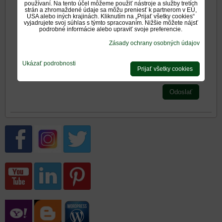
používaní. Na tento účel môžeme použiť nástroje a služby tretích
strán a zhromaždené údaje sa môžu preniesť k partnerom v EÚ,
Zadajte prosím hodnotenie, výhody alebo zápory - aspoň
USA alebo iných krajinách. Kliknutím na „Prijať všetky cookies“
jedna položka je povinná.
vyjadrujete svoj súhlas s týmto spracovaním. Nižšie môžete nájsť
podrobné informácie alebo upraviť svoje preferencie.
Zásady ochrany osobných údajov
Hodnotenie produktu:
*
Oboznámil som sa s
<span
Ukázať podrobnosti
Prijať všetky cookies
*
(Povinné)
Odoslať