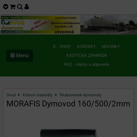
E - SHOP
KONTAKT
NOVINKY
Menu
EXOTICKÁ ZÁHRADA
FAQ - otázky a odpovede
Úvod
Krbové materiály
Hrubostenné dymovody
MORAFIS Dymovod 160/500/2mm