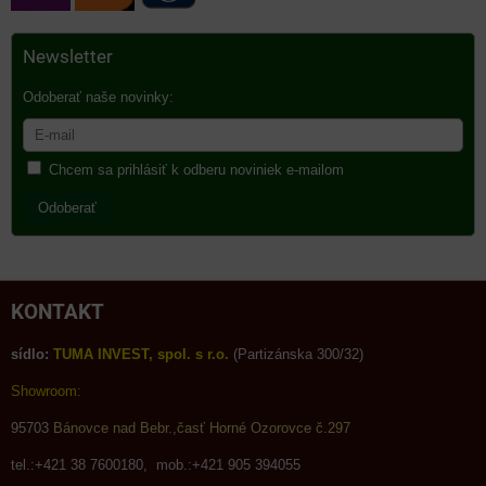
Newsletter
Odoberať naše novinky:
Chcem sa prihlásiť k odberu noviniek e-mailom
Odoberať
KONTAKT
sídlo:
TUMA INVEST, spol. s r.o.
(Partizánska 300/32)
Showroom:
95703
Bánovce nad Bebr.,časť Horné Ozorovce č.297
tel.:+421 38 7600180, mob.:+421 905 394055