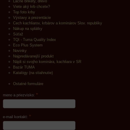
Lacné brikety, drevo
Viete aký krb chcete?
Top foto krby
Výstavy a prezentácie
Cech kachliarov, krbárov a kominárov Slov. republiky
Nákup na splátky
Súťaž
TQI - Tuma Quality Index
Eco Plus System
Novinky
Najpredávanejší produkt
Nájdi si svojho kominára, kachliara v SR
Bazár TUMA
Katalógy (na stiahnutie)
Ostatné formuláre
*
meno a priezvisko:
*
e-mail kontakt: