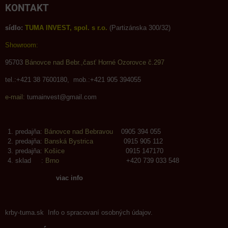
KONTAKT
sídlo:
TUMA INVEST, spol. s r.o.
(Partizánska 300/32)
Showroom:
95703
Bánovce nad Bebr.,časť Horné Ozorovce č.297
tel.:+421 38 7600180, mob.:+421 905 394055
e-mail:
tumainvest@gmail.com
predajňa:
Bánovce nad Bebravou
0905 394 055
predajňa:
Banská Bystrica
0915 905 112
predajňa:
Košice
0915 147170
sklad :
Brno
+420 739 033 548
viac info
krby-tuma.sk Info o spracovaní osobných údajov.