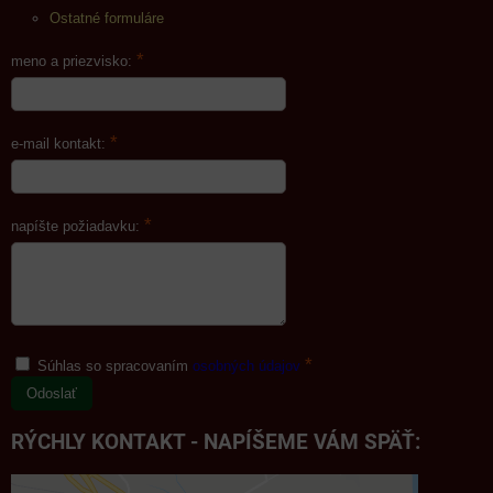
Ostatné formuláre
*
meno a priezvisko:
*
e-mail kontakt:
*
napíšte požiadavku:
*
Súhlas so spracovaním
osobných údajov
Odoslať
RÝCHLY KONTAKT - NAPÍŠEME VÁM SPÄŤ: