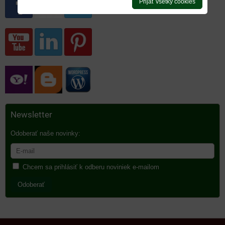
Prijať všetky cookies
Newsletter
Odoberať naše novinky:
Chcem sa prihlásiť k odberu noviniek e-mailom
Odoberať