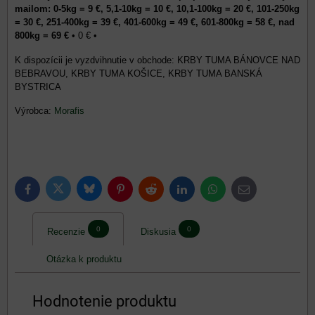
mailom: 0-5kg = 9 €, 5,1-10kg = 10 €, 10,1-100kg = 20 €, 101-250kg
= 30 €, 251-400kg = 39 €, 401-600kg = 49 €, 601-800kg = 58 €, nad
800kg = 69 €
•
0 €
•
KRBY TUMA BÁNOVCE NAD
BEBRAVOU, KRBY TUMA KOŠICE, KRBY TUMA BANSKÁ
BYSTRICA
Výrobca:
Morafis
Bluesky
Twitter
Facebook
Pinterest
Reddit
LinkedIn
WhatsApp
E-
mail
0
0
Recenzie
Diskusia
Otázka k produktu
Hodnotenie produktu