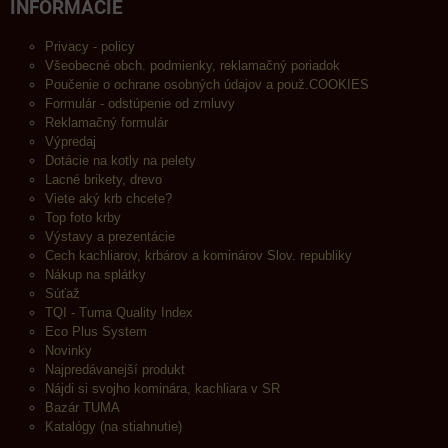
INFORMÁCIE
Privacy - policy
Všeobecné obch. podmienky, reklamačný poriadok
Poučenie o ochrane osobných údajov a použ.COOKIES
Formulár - odstúpenie od zmluvy
Reklamačný formulár
Výpredaj
Dotácie na kotly na pelety
Lacné brikety, drevo
Viete aký krb chcete?
Top foto krby
Výstavy a prezentácie
Cech kachliarov, krbárov a kominárov Slov. republiky
Nákup na splátky
Súťaž
TQI - Tuma Quality Index
Eco Plus System
Novinky
Najpredávanejší produkt
Nájdi si svojho kominára, kachliara v SR
Bazár TUMA
Katalógy (na stiahnutie)