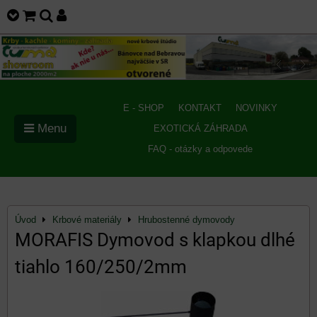
E - SHOP
KONTAKT
NOVINKY
Menu
EXOTICKÁ ZÁHRADA
FAQ - otázky a odpovede
Úvod
Krbové materiály
Hrubostenné dymovody
MORAFIS Dymovod s klapkou dlhé
tiahlo 160/250/2mm