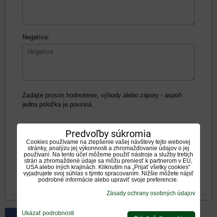
Negatíva:
Zadajte prosím hodnotenie, výhody alebo zápory - aspoň
jedna položka je povinná.
Hodnotenie produktu:
Predvoľby súkromia
*
Oboznámil som sa s
<span
Cookies používame na zlepšenie vašej návštevy tejto webovej
stránky, analýzu jej výkonnosti a zhromažďovanie údajov o jej
používaní. Na tento účel môžeme použiť nástroje a služby tretích
*
(Povinné)
strán a zhromaždené údaje sa môžu preniesť k partnerom v EÚ,
USA alebo iných krajinách. Kliknutím na „Prijať všetky cookies“
vyjadrujete svoj súhlas s týmto spracovaním. Nižšie môžete nájsť
Odoslať
podrobné informácie alebo upraviť svoje preferencie.
Zásady ochrany osobných údajov
Ukázať podrobnosti