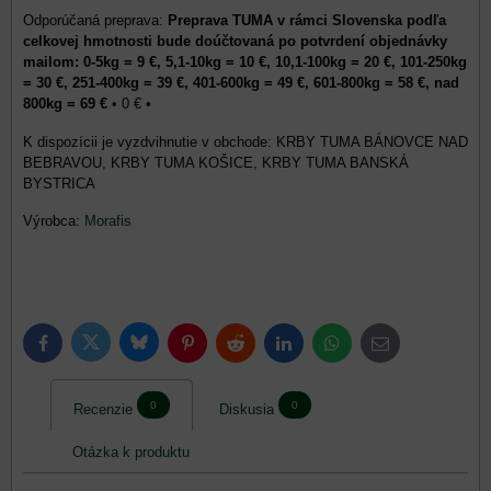
Preprava TUMA v rámci Slovenska podľa
celkovej hmotnosti bude doúčtovaná po potvrdení objednávky
mailom: 0-5kg = 9 €, 5,1-10kg = 10 €, 10,1-100kg = 20 €, 101-250kg
= 30 €, 251-400kg = 39 €, 401-600kg = 49 €, 601-800kg = 58 €, nad
800kg = 69 €
•
0 €
•
KRBY TUMA BÁNOVCE NAD
BEBRAVOU, KRBY TUMA KOŠICE, KRBY TUMA BANSKÁ
BYSTRICA
Výrobca:
Morafis
Bluesky
Twitter
Facebook
Pinterest
Reddit
LinkedIn
WhatsApp
E-
mail
0
0
Recenzie
Diskusia
Otázka k produktu