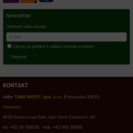
Newsletter
Odoberať naše novinky:
Chcem sa prihlásiť k odberu noviniek e-mailom
Odoberať
KONTAKT
sídlo:
TUMA INVEST, spol. s r.o.
(Partizánska 300/32)
Showroom:
95703
Bánovce nad Bebr.,časť Horné Ozorovce č.297
tel.:+421 38 7600180, mob.:+421 905 394055