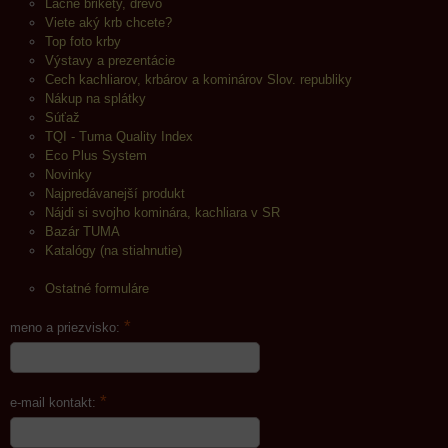
Lacné brikety, drevo
Viete aký krb chcete?
Top foto krby
Výstavy a prezentácie
Cech kachliarov, krbárov a kominárov Slov. republiky
Nákup na splátky
Súťaž
TQI - Tuma Quality Index
Eco Plus System
Novinky
Najpredávanejší produkt
Nájdi si svojho kominára, kachliara v SR
Bazár TUMA
Katalógy (na stiahnutie)
Ostatné formuláre
*
meno a priezvisko:
*
e-mail kontakt: