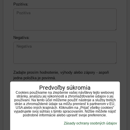
Pozitíva:
Negatíva:
Zadajte prosím hodnotenie, výhody alebo zápory - aspoň
jedna položka je povinná.
Predvoľby súkromia
Cookies používame na zlepšenie vašej návštevy tejto webovej
Hodnotenie produktu:
stránky, analýzu jej výkonnosti a zhromažďovanie údajov o jej
*
používaní. Na tento účel môžeme použiť nástroje a služby tretích
Oboznámil som sa s
<span
strán a zhromaždené údaje sa môžu preniesť k partnerom v EÚ,
USA alebo iných krajinách. Kliknutím na „Prijať všetky cookies“
*
(Povinné)
vyjadrujete svoj súhlas s týmto spracovaním. Nižšie môžete nájsť
podrobné informácie alebo upraviť svoje preferencie.
Odoslať
Zásady ochrany osobných údajov