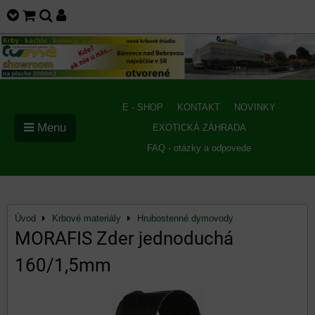
E - SHOP
KONTAKT
NOVINKY
Menu
EXOTICKÁ ZÁHRADA
FAQ - otázky a odpovede
Úvod
Krbové materiály
Hrubostenné dymovody
MORAFIS Zder jednoduchá
160/1,5mm