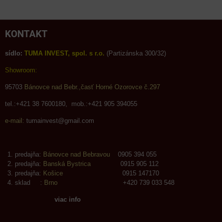
KONTAKT
sídlo:
TUMA INVEST, spol. s r.o.
(Partizánska 300/32)
Showroom:
95703
Bánovce nad Bebr.,časť Horné Ozorovce č.297
tel.:+421 38 7600180, mob.:+421 905 394055
e-mail:
tumainvest@gmail.com
predajňa:
Bánovce nad Bebravou
0905 394 055
predajňa:
Banská Bystrica
0915 905 112
predajňa:
Košice
0915 147170
sklad :
Brno
+420 739 033 548
viac info