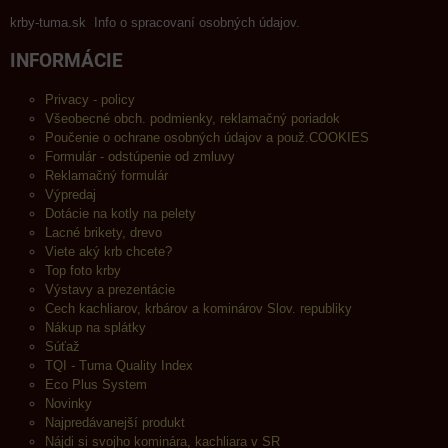
krby-tuma.sk Info o spracovaní osobných údajov.
INFORMÁCIE
Privacy - policy
Všeobecné obch. podmienky, reklamačný poriadok
Poučenie o ochrane osobných údajov a použ.COOKIES
Formulár - odstúpenie od zmluvy
Reklamačný formulár
Výpredaj
Dotácie na kotly na pelety
Lacné brikety, drevo
Viete aký krb chcete?
Top foto krby
Výstavy a prezentácie
Cech kachliarov, krbárov a kominárov Slov. republiky
Nákup na splátky
Súťaž
TQI - Tuma Quality Index
Eco Plus System
Novinky
Najpredávanejší produkt
Nájdi si svojho kominára, kachliara v SR