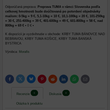
Preprava TUMA v rámci Slovenska podľa
celkovej hmotnosti bude doúčtovaná po potvrdení objednávky
mailom: 0-5kg = 9 €, 5,1-10kg = 10 €, 10,1-100kg = 20 €, 101-250kg
= 30 €, 251-400kg = 39 €, 401-600kg = 49 €, 601-800kg = 58 €, nad
800kg = 69 €
•
0 €
•
KRBY TUMA BÁNOVCE NAD
BEBRAVOU, KRBY TUMA KOŠICE, KRBY TUMA BANSKÁ
BYSTRICA
Výrobca:
Morafis
Bluesky
Twitter
Facebook
Pinterest
Reddit
LinkedIn
WhatsApp
E-
mail
0
0
Recenzie
Diskusia
Otázka k produktu