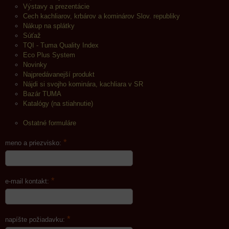
Výstavy a prezentácie
Cech kachliarov, krbárov a kominárov Slov. republiky
Nákup na splátky
Súťaž
TQI - Tuma Quality Index
Eco Plus System
Novinky
Najpredávanejší produkt
Nájdi si svojho kominára, kachliara v SR
Bazár TUMA
Katalógy (na stiahnutie)
Ostatné formuláre
*
meno a priezvisko:
*
e-mail kontakt:
*
napíšte požiadavku: