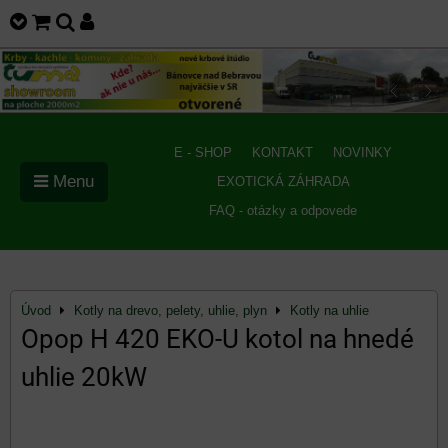
E - SHOP
KONTAKT
NOVINKY
Menu
EXOTICKÁ ZÁHRADA
FAQ - otázky a odpovede
Úvod
Kotly na drevo, pelety, uhlie, plyn
Kotly na uhlie
Opop H 420 EKO-U kotol na hnedé
uhlie 20kW