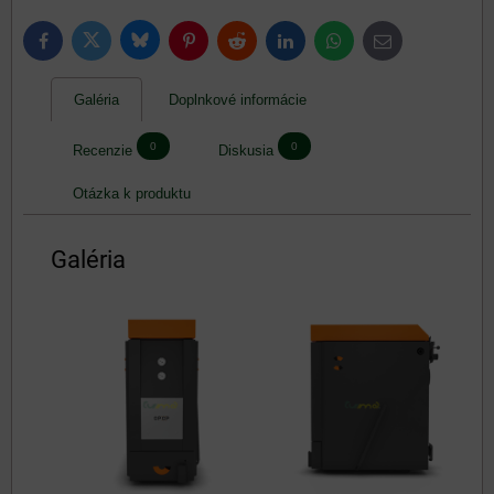
Bluesky
Twitter
Facebook
Pinterest
Reddit
LinkedIn
WhatsApp
E-
mail
Galéria
Doplnkové informácie
0
0
Recenzie
Diskusia
Otázka k produktu
Galéria