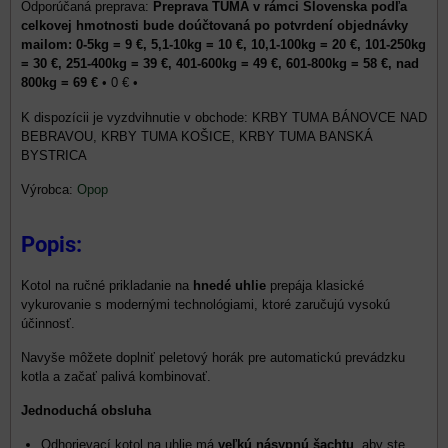
Preprava TUMA v rámci Slovenska podľa
celkovej hmotnosti bude doúčtovaná po potvrdení objednávky
mailom: 0-5kg = 9 €, 5,1-10kg = 10 €, 10,1-100kg = 20 €, 101-250kg
= 30 €, 251-400kg = 39 €, 401-600kg = 49 €, 601-800kg = 58 €, nad
800kg = 69 €
•
0 €
•
KRBY TUMA BÁNOVCE NAD
BEBRAVOU, KRBY TUMA KOŠICE, KRBY TUMA BANSKÁ
BYSTRICA
Výrobca:
Opop
Popis:
Kotol na ručné prikladanie na
hnedé uhlie
prepája klasické
vykurovanie s modernými technológiami, ktoré zaručujú vysokú
účinnosť.
Navyše môžete doplniť peletový horák pre automatickú prevádzku
kotla a začať palivá kombinovať.
Jednoduchá obsluha
Odhorievací kotol na uhlie má
veľkú násypnú šachtu
, aby ste