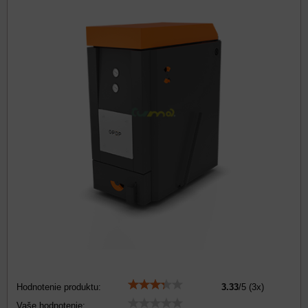
Hodnotenie produktu:
3.33
/
5
(
3
x)
Vaše hodnotenie: