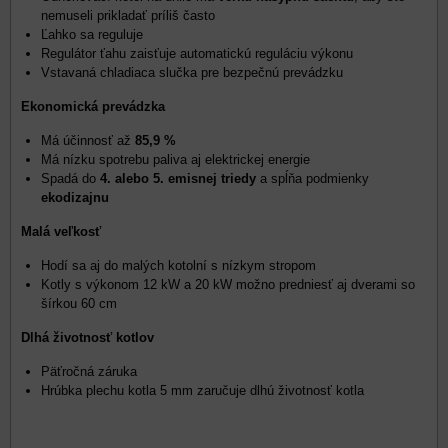
nemuseli prikladať príliš často
Ľahko sa reguluje
Regulátor ťahu zaisťuje automatickú reguláciu výkonu
Vstavaná chladiaca slučka pre bezpečnú prevádzku
Ekonomická prevádzka
Má účinnosť až
85,9 %
Má nízku spotrebu paliva aj elektrickej energie
Spadá do
4. alebo 5. emisnej triedy
a spĺňa podmienky
ekodizajnu
Malá veľkosť
Hodí sa aj do malých kotolní s nízkym stropom
Kotly s výkonom 12 kW a 20 kW možno predniesť aj dverami so
šírkou 60 cm
Dlhá životnosť kotlov
Päťročná záruka
Hrúbka plechu kotla 5 mm zaručuje dlhú životnosť kotla