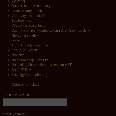
Výpredaj
Dotácie na kotly na pelety
Lacné brikety, drevo
Viete aký krb chcete?
Top foto krby
Výstavy a prezentácie
Cech kachliarov, krbárov a kominárov Slov. republiky
Nákup na splátky
Súťaž
TQI - Tuma Quality Index
Eco Plus System
Novinky
Najpredávanejší produkt
Nájdi si svojho kominára, kachliara v SR
Bazár TUMA
Katalógy (na stiahnutie)
Ostatné formuláre
*
meno a priezvisko:
*
e-mail kontakt: