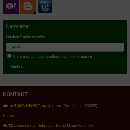
Newsletter
Odoberať naše novinky:
Chcem sa prihlásiť k odberu noviniek e-mailom
Odoberať
KONTAKT
sídlo:
TUMA INVEST, spol. s r.o.
(Partizánska 300/32)
Showroom:
95703
Bánovce nad Bebr.,časť Horné Ozorovce č.297