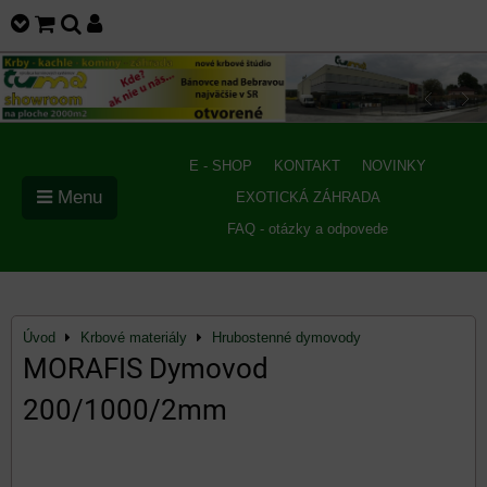
E - SHOP
KONTAKT
NOVINKY
Menu
EXOTICKÁ ZÁHRADA
FAQ - otázky a odpovede
Úvod
Krbové materiály
Hrubostenné dymovody
MORAFIS Dymovod
200/1000/2mm