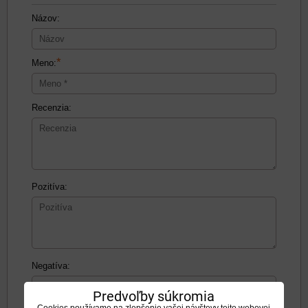
Názov:
*
Meno:
Recenzia:
Pozitíva:
Negatíva:
Predvoľby súkromia
Cookies používame na zlepšenie vašej návštevy tejto webovej