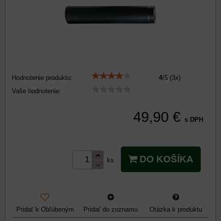
Hodnotenie produktu:
4
/
5
(
3
x)
Vaše hodnotenie:
49,90 €
s DPH
DO KOŠÍKA
ks
Pridať k Obľúbeným
Pridať do zoznamu
Otázka k produktu