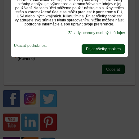
stránky, analýzu jej výkonnosti a zhromažďovanie údajov o jej
používaní. Na tento účel môžeme použiť nástroje a služby tretích
strán a zhromaždené údaje sa môžu preniesť k partnerom v EÚ,
USA alebo iných krajinách. Kliknutím na „Prijať všetky cookies“
Zadajte prosím hodnotenie, výhody alebo zápory - aspoň
vyjadrujete svoj súhlas s týmto spracovaním. Nižšie môžete nájsť
jedna položka je povinná.
podrobné informácie alebo upraviť svoje preferencie.
Zásady ochrany osobných údajov
Hodnotenie produktu:
Ukázať podrobnosti
*
Oboznámil som sa s
<span
Prijať všetky cookies
*
(Povinné)
Odoslať