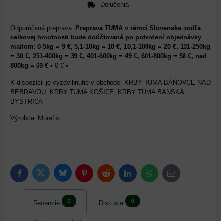
Doručenia
Preprava TUMA v rámci Slovenska podľa
celkovej hmotnosti bude doúčtovaná po potvrdení objednávky
mailom: 0-5kg = 9 €, 5,1-10kg = 10 €, 10,1-100kg = 20 €, 101-250kg
= 30 €, 251-400kg = 39 €, 401-600kg = 49 €, 601-800kg = 58 €, nad
800kg = 69 €
•
0 €
•
KRBY TUMA BÁNOVCE NAD
BEBRAVOU, KRBY TUMA KOŠICE, KRBY TUMA BANSKÁ
BYSTRICA
Výrobca:
Morafis
Bluesky
Twitter
Facebook
Pinterest
Reddit
LinkedIn
WhatsApp
E-
mail
0
0
Recenzie
Diskusia