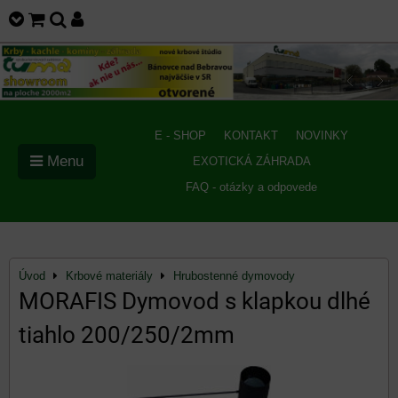
E - SHOP
KONTAKT
NOVINKY
Menu
EXOTICKÁ ZÁHRADA
FAQ - otázky a odpovede
Úvod
Krbové materiály
Hrubostenné dymovody
MORAFIS Dymovod s klapkou dlhé
tiahlo 200/250/2mm