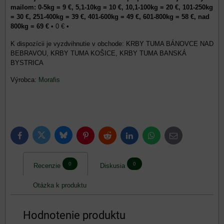
mailom: 0-5kg = 9 €, 5,1-10kg = 10 €, 10,1-100kg = 20 €, 101-250kg
= 30 €, 251-400kg = 39 €, 401-600kg = 49 €, 601-800kg = 58 €, nad
800kg = 69 €
•
0 €
•
KRBY TUMA BÁNOVCE NAD
BEBRAVOU, KRBY TUMA KOŠICE, KRBY TUMA BANSKÁ
BYSTRICA
Výrobca:
Morafis
Bluesky
Twitter
Facebook
Pinterest
Reddit
LinkedIn
WhatsApp
E-
mail
0
0
Recenzie
Diskusia
Otázka k produktu
Hodnotenie produktu