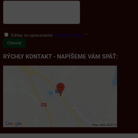
*
Súhlas so spracovaním
osobných údajov
Odoslať
RÝCHLY KONTAKT - NAPÍŠEME VÁM SPÄŤ: