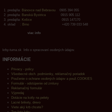
predajňa:
Bánovce nad Bebravou
0905 394 055
predajňa:
Banská Bystrica
0915 905 112
predajňa:
Košice
0915 147170
sklad :
Brno
+420 739 033 548
viac info
krby-tuma.sk Info o spracovaní osobných údajov.
INFORMÁCIE
Privacy - policy
Všeobecné obch. podmienky, reklamačný poriadok
Poučenie o ochrane osobných údajov a použ.COOKIES
Formulár - odstúpenie od zmluvy
Reklamačný formulár
Výpredaj
Dotácie na kotly na pelety
Lacné brikety, drevo
Viete aký krb chcete?
Top foto krby