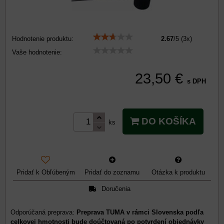
Hodnotenie produktu:
2.67
/
5
(
3
x)
Vaše hodnotenie:
23,50 €
s DPH
DO KOŠÍKA
ks
Pridať k Obľúbeným
Pridať do zoznamu
Otázka k produktu
Doručenia
Preprava TUMA v rámci Slovenska podľa
celkovej hmotnosti bude doúčtovaná po potvrdení objednávky