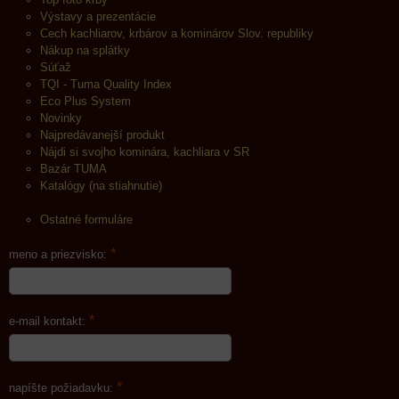
Výstavy a prezentácie
Cech kachliarov, krbárov a kominárov Slov. republiky
Nákup na splátky
Súťaž
TQI - Tuma Quality Index
Eco Plus System
Novinky
Najpredávanejší produkt
Nájdi si svojho kominára, kachliara v SR
Bazár TUMA
Katalógy (na stiahnutie)
Ostatné formuláre
*
meno a priezvisko:
*
e-mail kontakt:
*
napíšte požiadavku: