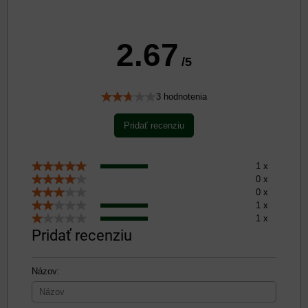
2.67
/5
3 hodnotenia
Pridať recenziu
1 x
0 x
0 x
1 x
1 x
Pridať recenziu
Názov: