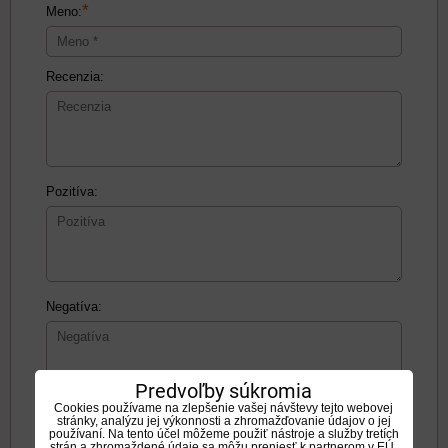
*
Meno:
Recenzia:
Pozitíva:
Negatíva:
Predvoľby súkromia
Cookies používame na zlepšenie vašej návštevy tejto webovej
stránky, analýzu jej výkonnosti a zhromažďovanie údajov o jej
Zadajte prosím hodnotenie, výhody alebo zápory - aspoň
používaní. Na tento účel môžeme použiť nástroje a služby tretích
jedna položka je povinná.
strán a zhromaždené údaje sa môžu preniesť k partnerom v EÚ,