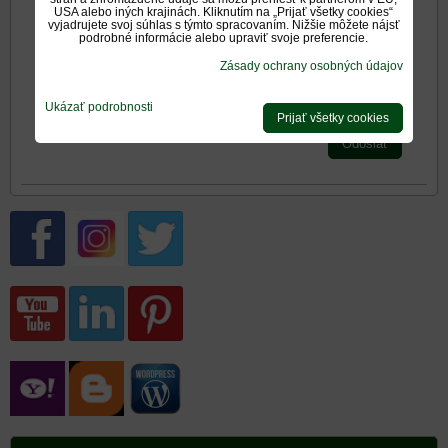
USA alebo iných krajinách. Kliknutím na „Prijať všetky cookies“
vyjadrujete svoj súhlas s týmto spracovaním. Nižšie môžete nájsť
podrobné informácie alebo upraviť svoje preferencie.
Hodnotenie produktu:
Zásady ochrany osobných údajov
*
Oboznámil som sa s
<span
*
Ukázať podrobnosti
(Povinné)
Prijať všetky cookies
Odoslať