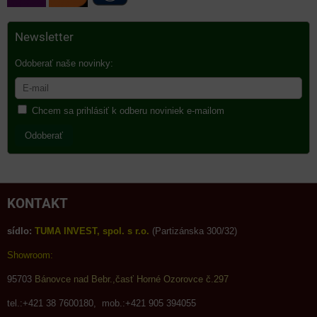
Newsletter
Odoberať naše novinky:
Chcem sa prihlásiť k odberu noviniek e-mailom
Odoberať
KONTAKT
sídlo:
TUMA INVEST, spol. s r.o.
(Partizánska 300/32)
Showroom:
95703
Bánovce nad Bebr.,časť Horné Ozorovce č.297
tel.:+421 38 7600180, mob.:+421 905 394055