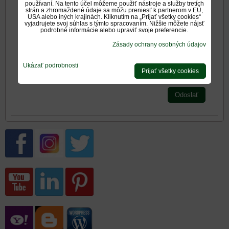
používaní. Na tento účel môžeme použiť nástroje a služby tretích
strán a zhromaždené údaje sa môžu preniesť k partnerom v EÚ,
Zadajte prosím hodnotenie, výhody alebo zápory - aspoň
USA alebo iných krajinách. Kliknutím na „Prijať všetky cookies“
jedna položka je povinná.
vyjadrujete svoj súhlas s týmto spracovaním. Nižšie môžete nájsť
podrobné informácie alebo upraviť svoje preferencie.
Zásady ochrany osobných údajov
Hodnotenie produktu:
*
Oboznámil som sa s
<span
Ukázať podrobnosti
Prijať všetky cookies
*
(Povinné)
Odoslať