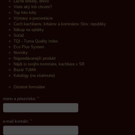
Lacné brikety, drevo
Viete aký krb chcete?
Top foto krby
Výstavy a prezentácie
Cech kachliarov, krbárov a kominárov Slov. republiky
Nákup na splátky
Súťaž
TQI - Tuma Quality Index
Eco Plus System
Novinky
Najpredávanejší produkt
Nájdi si svojho kominára, kachliara v SR
Bazár TUMA
Katalógy (na stiahnutie)
Ostatné formuláre
*
meno a priezvisko:
*
e-mail kontakt: