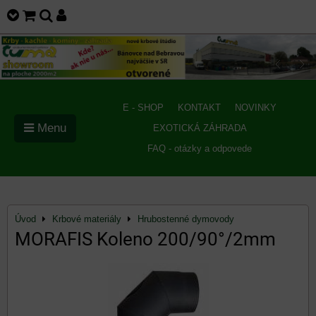
E - SHOP
KONTAKT
NOVINKY
Menu
EXOTICKÁ ZÁHRADA
FAQ - otázky a odpovede
Úvod
Krbové materiály
Hrubostenné dymovody
MORAFIS Koleno 200/90°/2mm