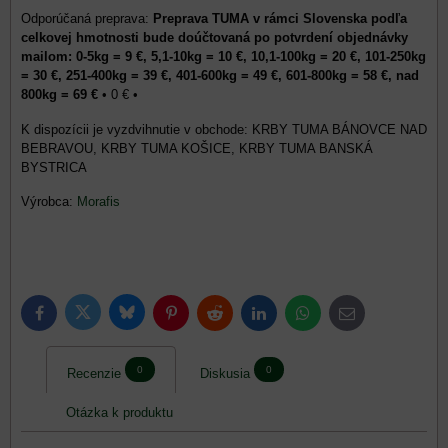
Preprava TUMA v rámci Slovenska podľa
celkovej hmotnosti bude doúčtovaná po potvrdení objednávky
mailom: 0-5kg = 9 €, 5,1-10kg = 10 €, 10,1-100kg = 20 €, 101-250kg
= 30 €, 251-400kg = 39 €, 401-600kg = 49 €, 601-800kg = 58 €, nad
800kg = 69 €
•
0 €
•
KRBY TUMA BÁNOVCE NAD
BEBRAVOU, KRBY TUMA KOŠICE, KRBY TUMA BANSKÁ
BYSTRICA
Výrobca:
Morafis
Bluesky
Twitter
Facebook
Pinterest
Reddit
LinkedIn
WhatsApp
E-
mail
0
0
Recenzie
Diskusia
Otázka k produktu