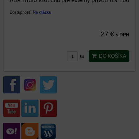
ABX Hrdlo vzduchu pre externý prívod DN 100
Dostupnosť:
Na otázku
27 €
s DPH
DO KOŠÍKA
ks