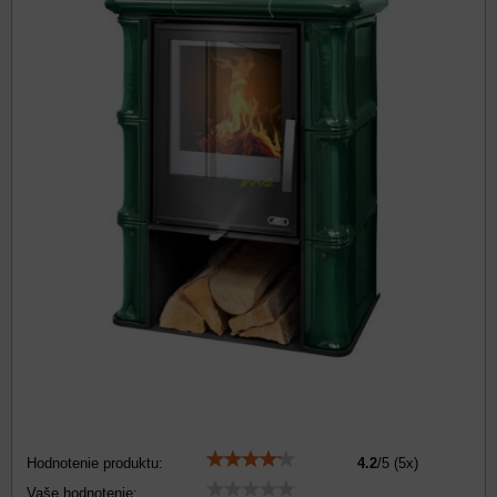
Hodnotenie produktu:
4.2
/
5
(
5
x)
Vaše hodnotenie: