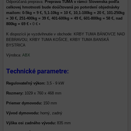
Preprava TUMA v rámci Slovenska podľa
celkovej hmotnosti bude doúčtovaná po potvrdení objednávky
mailom: 0-5kg = 9 €, 5,1-10kg = 10 €, 10,1-100kg = 20 €, 101-250kg
= 30 €, 251-400kg = 39 €, 401-600kg = 49 €, 601-800kg = 58 €, nad
800kg = 69 €
•
0 €
•
KRBY TUMA BÁNOVCE NAD
BEBRAVOU, KRBY TUMA KOŠICE, KRBY TUMA BANSKÁ
BYSTRICA
Výrobca:
ABX
Technické parametre:
Regulovateľný výkon:
3,5 - 9 kW
Rozmery:
1029 x 760 x 468 mm
Priemer dymovodu:
150 mm
Vývod dymovodu:
horný, zadný
Výška osi zadného vývodu:
835 mm