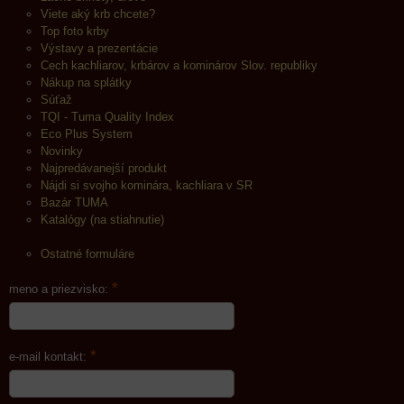
Viete aký krb chcete?
Top foto krby
Výstavy a prezentácie
Cech kachliarov, krbárov a kominárov Slov. republiky
Nákup na splátky
Súťaž
TQI - Tuma Quality Index
Eco Plus System
Novinky
Najpredávanejší produkt
Nájdi si svojho kominára, kachliara v SR
Bazár TUMA
Katalógy (na stiahnutie)
Ostatné formuláre
*
meno a priezvisko:
*
e-mail kontakt: