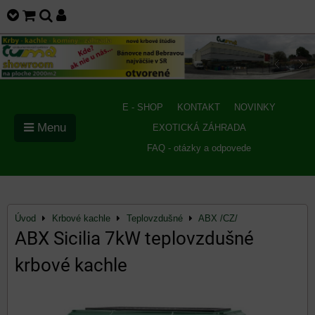
E - SHOP
KONTAKT
NOVINKY
Menu
EXOTICKÁ ZÁHRADA
FAQ - otázky a odpovede
Úvod
Krbové kachle
Teplovzdušné
ABX /CZ/
ABX Sicilia 7kW teplovzdušné
krbové kachle