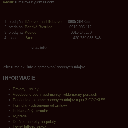
e-mail:
tumainvest@gmail.com
predajňa:
Bánovce nad Bebravou
0905 394 055
predajňa:
Banská Bystrica
0915 905 112
predajňa:
Košice
0915 147170
sklad :
Brno
+420 739 033 548
viac info
krby-tuma.sk Info o spracovaní osobných údajov.
INFORMÁCIE
Privacy - policy
Všeobecné obch. podmienky, reklamačný poriadok
Poučenie o ochrane osobných údajov a použ.COOKIES
Formulár - odstúpenie od zmluvy
Reklamačný formulár
Výpredaj
Dotácie na kotly na pelety
Lacné brikety, drevo