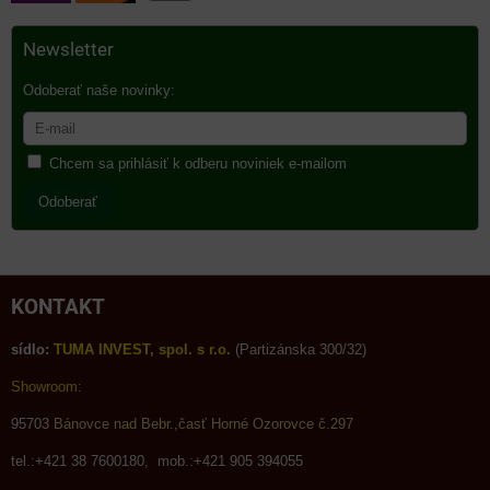
Newsletter
Odoberať naše novinky:
Chcem sa prihlásiť k odberu noviniek e-mailom
Odoberať
KONTAKT
sídlo:
TUMA INVEST, spol. s r.o.
(Partizánska 300/32)
Showroom:
95703
Bánovce nad Bebr.,časť Horné Ozorovce č.297
tel.:+421 38 7600180, mob.:+421 905 394055