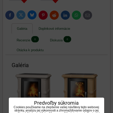
Bluesky
Twitter
Facebook
Pinterest
Reddit
LinkedIn
WhatsApp
E-
mail
Galéria
Doplnkové informácie
0
0
Recenzie
Diskusia
Otázka k produktu
Galéria
Predvoľby súkromia
Cookies používame na zlepšenie vašej návštevy tejto webovej
stránky, analýzu jej výkonnosti a zhromažďovanie údajov o jej