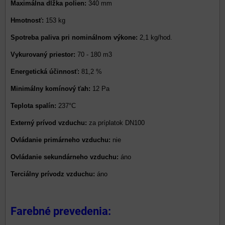
Maximálna dĺžka polien:
340 mm
Hmotnosť:
153 kg
Spotreba paliva pri nominálnom výkone:
2,1 kg/hod.
Vykurovaný priestor:
70 - 180 m3
Energetická účinnosť:
81,2 %
Minimálny komínový ťah:
12 Pa
Teplota spalín:
237°C
Externý prívod vzduchu:
za príplatok DN100
Ovládanie primárneho vzduchu:
nie
Ovládanie sekundárneho vzduchu:
áno
Terciálny prívodz vzduchu:
áno
Farebné prevedenia: