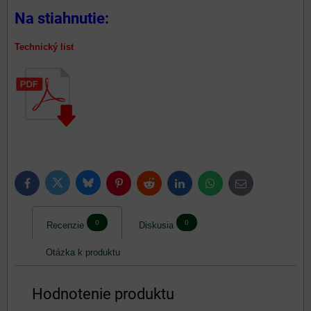
Na stiahnutie:
Technický list
Bluesky
Twitter
Facebook
Pinterest
Reddit
LinkedIn
WhatsApp
E-
mail
0
0
Recenzie
Diskusia
Otázka k produktu
Hodnotenie produktu