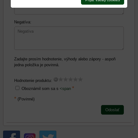
Prijať všetky cookies
Negatíva:
Zadajte prosím hodnotenie, výhody alebo zápory - aspoň
jedna položka je povinná.
Hodnotenie produktu:
*
Oboznámil som sa s
<span
*
(Povinné)
Odoslať