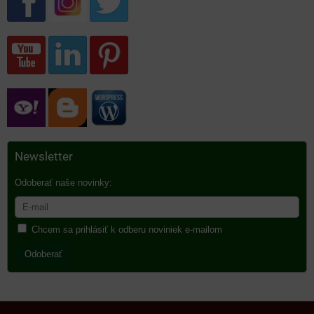
Newsletter
Odoberať naše novinky:
Chcem sa prihlásiť k odberu noviniek e-mailom
Odoberať