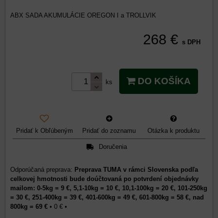
ABX SADA AKUMULÁCIE OREGON I a TROLLVIK
268 €
s DPH
DO KOŠÍKA
ks
Pridať k Obľúbeným
Pridať do zoznamu
Otázka k produktu
Doručenia
Preprava TUMA v rámci Slovenska podľa
celkovej hmotnosti bude doúčtovaná po potvrdení objednávky
mailom: 0-5kg = 9 €, 5,1-10kg = 10 €, 10,1-100kg = 20 €, 101-250kg
= 30 €, 251-400kg = 39 €, 401-600kg = 49 €, 601-800kg = 58 €, nad
800kg = 69 €
•
0 €
•