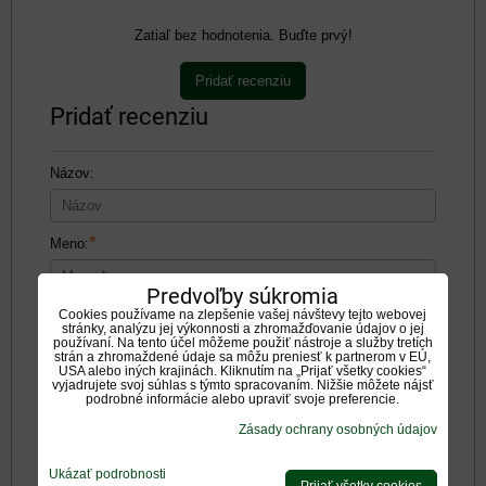
Zatiaľ bez hodnotenia. Buďte prvý!
Pridať recenziu
Pridať recenziu
Názov:
*
Meno:
Predvoľby súkromia
Recenzia:
Cookies používame na zlepšenie vašej návštevy tejto webovej
stránky, analýzu jej výkonnosti a zhromažďovanie údajov o jej
používaní. Na tento účel môžeme použiť nástroje a služby tretích
strán a zhromaždené údaje sa môžu preniesť k partnerom v EÚ,
USA alebo iných krajinách. Kliknutím na „Prijať všetky cookies“
vyjadrujete svoj súhlas s týmto spracovaním. Nižšie môžete nájsť
podrobné informácie alebo upraviť svoje preferencie.
Zásady ochrany osobných údajov
Pozitíva:
Ukázať podrobnosti