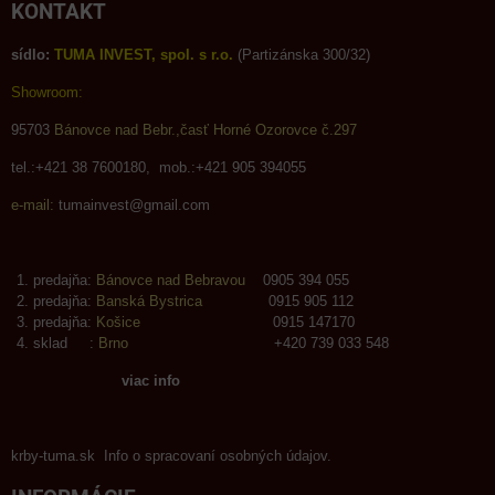
KONTAKT
sídlo:
TUMA INVEST, spol. s r.o.
(Partizánska 300/32)
Showroom:
95703
Bánovce nad Bebr.,časť Horné Ozorovce č.297
tel.:+421 38 7600180, mob.:+421 905 394055
e-mail:
tumainvest@gmail.com
predajňa:
Bánovce nad Bebravou
0905 394 055
predajňa:
Banská Bystrica
0915 905 112
predajňa:
Košice
0915 147170
sklad :
Brno
+420 739 033 548
viac info
krby-tuma.sk Info o spracovaní osobných údajov.