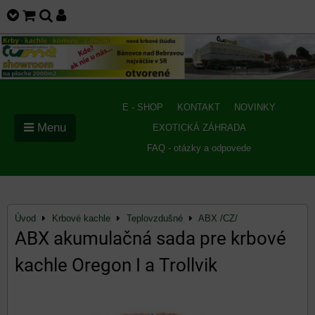
E - SHOP
KONTAKT
NOVINKY
Menu
EXOTICKÁ ZÁHRADA
FAQ - otázky a odpovede
Úvod
Krbové kachle
Teplovzdušné
ABX /CZ/
ABX akumulačná sada pre krbové
kachle Oregon I a Trollvik