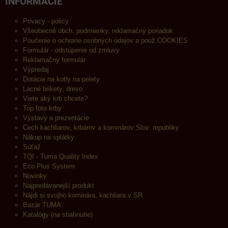
INFORMÁCIE
Privacy - policy
Všeobecné obch. podmienky, reklamačný poriadok
Poučenie o ochrane osobných údajov a použ.COOKIES
Formulár - odstúpenie od zmluvy
Reklamačný formulár
Výpredaj
Dotácie na kotly na pelety
Lacné brikety, drevo
Viete aký krb chcete?
Top foto krby
Výstavy a prezentácie
Cech kachliarov, krbárov a kominárov Slov. republiky
Nákup na splátky
Súťaž
TQI - Tuma Quality Index
Eco Plus System
Novinky
Najpredávanejší produkt
Nájdi si svojho kominára, kachliara v SR
Bazár TUMA
Katalógy (na stiahnutie)