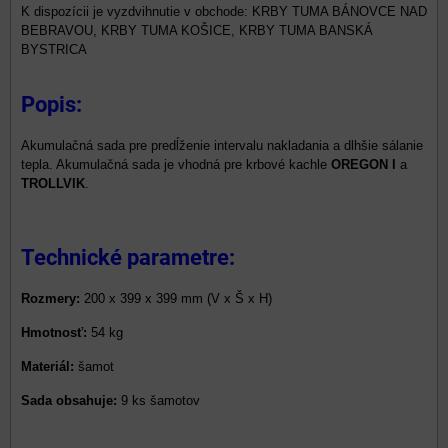
KRBY TUMA BÁNOVCE NAD
BEBRAVOU, KRBY TUMA KOŠICE, KRBY TUMA BANSKÁ
BYSTRICA
Popis:
Akumulačná sada pre predĺženie intervalu nakladania a dlhšie sálanie
tepla. Akumulačná sada je vhodná pre krbové kachle
OREGON I
a
TROLLVIK
.
Technické parametre:
Rozmery:
200 x 399 x 399 mm (V x Š x H)
Hmotnosť:
54 kg
Materiál:
šamot
Sada obsahuje:
9 ks šamotov