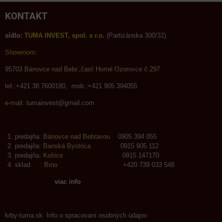
KONTAKT
sídlo:
TUMA INVEST, spol. s r.o.
(Partizánska 300/32)
Showroom:
95703
Bánovce nad Bebr.,časť Horné Ozorovce č.297
tel.:+421 38 7600180, mob.:+421 905 394055
e-mail:
tumainvest@gmail.com
predajňa:
Bánovce nad Bebravou
0905 394 055
predajňa:
Banská Bystrica
0915 905 112
predajňa:
Košice
0915 147170
sklad :
Brno
+420 739 033 548
viac info
krby-tuma.sk Info o spracovaní osobných údajov.