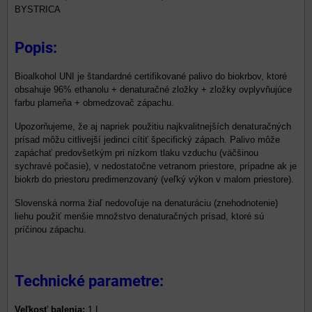
BYSTRICA
Popis:
Bioalkohol UNI je štandardné certifikované palivo do biokrbov, ktoré
obsahuje 96% ethanolu + denaturačné zložky + zložky ovplyvňujúce
farbu plameňa + obmedzovač zápachu.
Upozorňujeme, že aj napriek použitiu najkvalitnejších denaturačných
prísad môžu citlivejší jedinci cítiť špecifický zápach. Palivo môže
zapáchať predovšetkým pri nízkom tlaku vzduchu (väčšinou
sychravé počasie), v nedostatočne vetranom priestore, prípadne ak je
biokrb do priestoru predimenzovaný (veľký výkon v malom priestore).
Slovenská norma žiaľ nedovoľuje na denaturáciu (znehodnotenie)
liehu použiť menšie množstvo denaturačných prísad, ktoré sú
príčinou zápachu.
Technické parametre:
Veľkosť balenia:
1 L