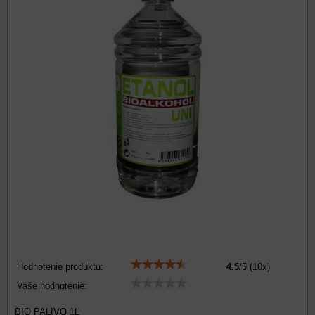
Hodnotenie produktu:
4.5
/
5
(
10
x)
Vaše hodnotenie:
BIO PALIVO 1L