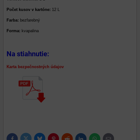
Počet kusov v kartóne:
12 L
Farba:
bezfarebný
Forma:
kvapalina
Na stiahnutie:
Karta bezpečnostných
údajov
Bluesky
Twitter
Facebook
Pinterest
Reddit
LinkedIn
WhatsApp
E-