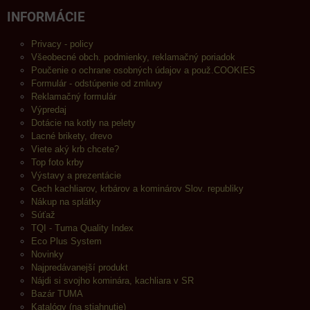
INFORMÁCIE
Privacy - policy
Všeobecné obch. podmienky, reklamačný poriadok
Poučenie o ochrane osobných údajov a použ.COOKIES
Formulár - odstúpenie od zmluvy
Reklamačný formulár
Výpredaj
Dotácie na kotly na pelety
Lacné brikety, drevo
Viete aký krb chcete?
Top foto krby
Výstavy a prezentácie
Cech kachliarov, krbárov a kominárov Slov. republiky
Nákup na splátky
Súťaž
TQI - Tuma Quality Index
Eco Plus System
Novinky
Najpredávanejší produkt
Nájdi si svojho kominára, kachliara v SR
Bazár TUMA
Katalógy (na stiahnutie)