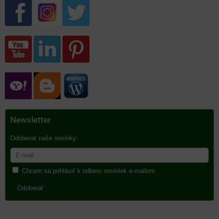
Newsletter
Odoberať naše novinky:
Chcem sa prihlásiť k odberu noviniek e-mailom
Odoberať