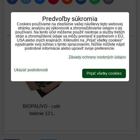
mail
0
0
Predvoľby súkromia
Galéria
Recenzie
Diskusia
Cookies používame na zlepšenie vašej návštevy tejto webovej
stránky, analýzu jej výkonnosti a zhromažďovanie údajov o jej
Otázka k produktu
používaní. Na tento účel môžeme použiť nástroje a služby tretích
strán a zhromaždené údaje sa môžu preniesť k partnerom v EÚ,
USA alebo iných krajinách. Kliknutím na „Prijať všetky cookies“
vyjadrujete svoj súhlas s týmto spracovaním. Nižšie môžete nájsť
Galéria
podrobné informácie alebo upraviť svoje preferencie.
Zásady ochrany osobných údajov
Ukázať podrobnosti
Prijať všetky cookies
BIOPALIVO - celé
balenie 12 L