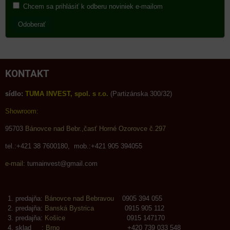
Chcem sa prihlásiť k odberu noviniek e-mailom
Odoberať
KONTAKT
sídlo:
TUMA INVEST, spol. s r.o.
(Partizánska 300/32)
Showroom:
95703
Bánovce nad Bebr.,časť Horné Ozorovce č.297
tel.:+421 38 7600180, mob.:+421 905 394055
e-mail:
tumainvest@gmail.com
predajňa:
Bánovce nad Bebravou
0905 394 055
predajňa:
Banská Bystrica
0915 905 112
predajňa:
Košice
0915 147170
sklad :
Brno
+420 739 033 548