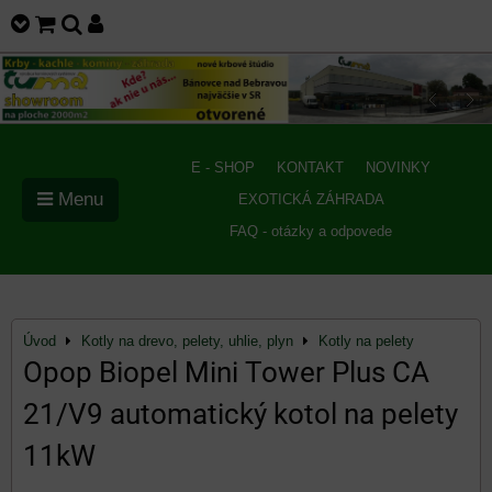
E - SHOP
KONTAKT
NOVINKY
Menu
EXOTICKÁ ZÁHRADA
FAQ - otázky a odpovede
Úvod
Kotly na drevo, pelety, uhlie, plyn
Kotly na pelety
Opop Biopel Mini Tower Plus CA
21/V9 automatický kotol na pelety
11kW