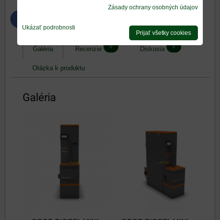
Zásady ochrany osobných údajov
Bluesky
Twitter
Facebook
Pinterest
Reddit
LinkedIn
WhatsApp
E-
mail
Ukázať podrobnosti
Prijať všetky cookies
0
0
Galéria
Recenzie
Diskusia
Otázka k produktu
Galéria