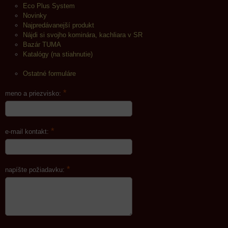
Eco Plus System
Novinky
Najpredávanejší produkt
Nájdi si svojho kominára, kachliara v SR
Bazár TUMA
Katalógy (na stiahnutie)
Ostatné formuláre
*
meno a priezvisko:
*
e-mail kontakt:
*
napíšte požiadavku: