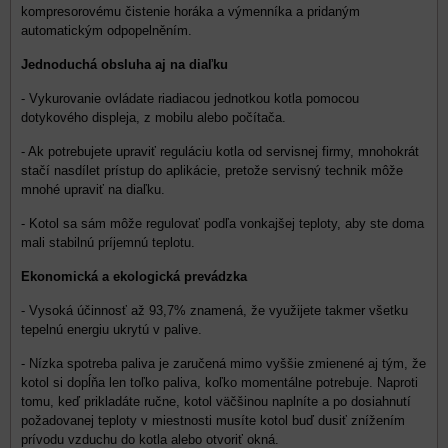
kompresorovému čistenie horáka a výmenníka a pridaným
automatickým odpopelněním.
Jednoduchá obsluha aj na diaľku
- Vykurovanie ovládate riadiacou jednotkou kotla pomocou
dotykového displeja, z mobilu alebo počítača.
- Ak potrebujete upraviť reguláciu kotla od servisnej firmy, mnohokrát
stačí nasdílet prístup do aplikácie, pretože servisný technik môže
mnohé upraviť na diaľku.
- Kotol sa sám môže regulovať podľa vonkajšej teploty, aby ste doma
mali stabilnú príjemnú teplotu.
Ekonomická a ekologická prevádzka
- Vysoká účinnosť až 93,7% znamená, že využijete takmer všetku
tepelnú energiu ukrytú v palive.
- Nízka spotreba paliva je zaručená mimo vyššie zmienené aj tým, že
kotol si dopĺňa len toľko paliva, koľko momentálne potrebuje. Naproti
tomu, keď prikladáte ručne, kotol väčšinou naplníte a po dosiahnutí
požadovanej teploty v miestnosti musíte kotol buď dusiť znížením
prívodu vzduchu do kotla alebo otvoriť okná.