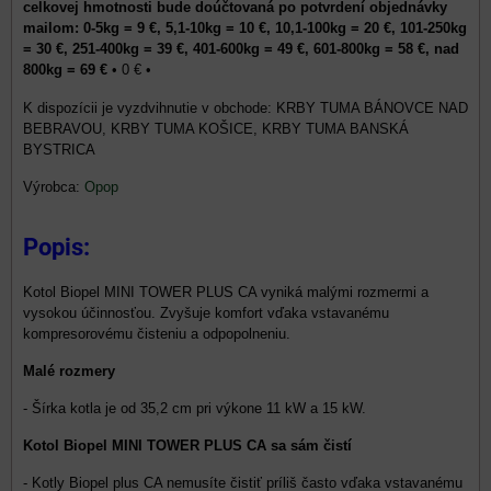
celkovej hmotnosti bude doúčtovaná po potvrdení objednávky
mailom: 0-5kg = 9 €, 5,1-10kg = 10 €, 10,1-100kg = 20 €, 101-250kg
= 30 €, 251-400kg = 39 €, 401-600kg = 49 €, 601-800kg = 58 €, nad
800kg = 69 €
•
0 €
•
KRBY TUMA BÁNOVCE NAD
BEBRAVOU, KRBY TUMA KOŠICE, KRBY TUMA BANSKÁ
BYSTRICA
Výrobca:
Opop
Popis:
Kotol Biopel MINI TOWER PLUS CA vyniká malými rozmermi a
vysokou účinnosťou. Zvyšuje komfort vďaka vstavanému
kompresorovému čisteniu a odpopolneniu.
Malé rozmery
- Šírka kotla je od 35,2 cm pri výkone 11 kW a 15 kW.
Kotol Biopel MINI TOWER PLUS CA sa sám čistí
- Kotly Biopel plus CA nemusíte čistiť príliš často vďaka vstavanému