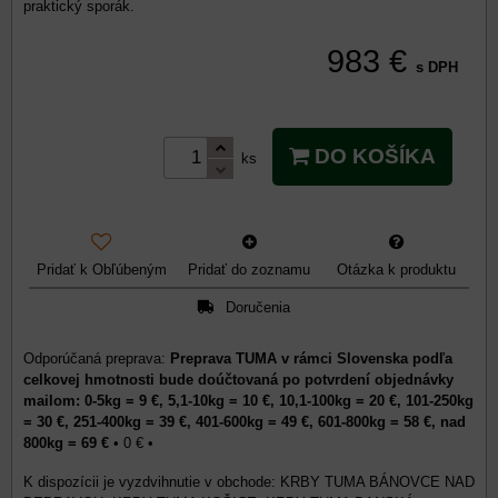
praktický sporák.
983 €
s DPH
DO KOŠÍKA
ks
Pridať k Obľúbeným
Pridať do zoznamu
Otázka k produktu
Doručenia
Preprava TUMA v rámci Slovenska podľa
celkovej hmotnosti bude doúčtovaná po potvrdení objednávky
mailom: 0-5kg = 9 €, 5,1-10kg = 10 €, 10,1-100kg = 20 €, 101-250kg
= 30 €, 251-400kg = 39 €, 401-600kg = 49 €, 601-800kg = 58 €, nad
800kg = 69 €
•
0 €
•
KRBY TUMA BÁNOVCE NAD