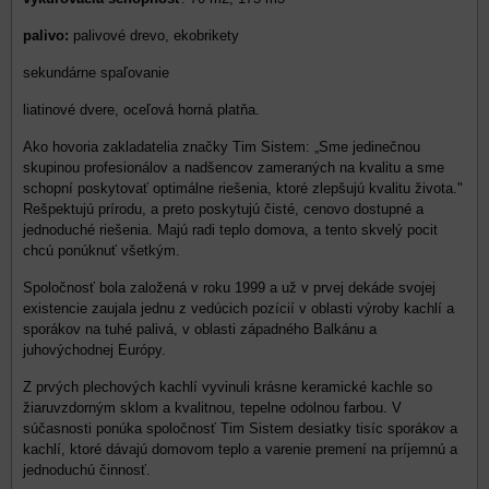
palivo:
palivové drevo, ekobrikety
sekundárne spaľovanie
liatinové dvere, oceľová horná platňa.
Ako hovoria zakladatelia značky Tim Sistem: „Sme jedinečnou
skupinou profesionálov a nadšencov zameraných na kvalitu a sme
schopní poskytovať optimálne riešenia, ktoré zlepšujú kvalitu života."
Rešpektujú prírodu, a preto poskytujú čisté, cenovo dostupné a
jednoduché riešenia. Majú radi teplo domova, a tento skvelý pocit
chcú ponúknuť všetkým.
Spoločnosť bola založená v roku 1999 a už v prvej dekáde svojej
existencie zaujala jednu z vedúcich pozícií v oblasti výroby kachlí a
sporákov na tuhé palivá, v oblasti západného Balkánu a
juhovýchodnej Európy.
Z prvých plechových kachlí vyvinuli krásne keramické kachle so
žiaruvzdorným sklom a kvalitnou, tepelne odolnou farbou. V
súčasnosti ponúka spoločnosť Tim Sistem desiatky tisíc sporákov a
kachlí, ktoré dávajú domovom teplo a varenie premení na príjemnú a
jednoduchú činnosť.