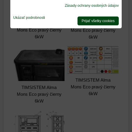
Zásady ochrany osobných údajov
Ukázať podrobnosti
Prijať všetky cookies
TIMSISTEM Alma
TIMSISTEM Alma
Mons Eco pravý čierny
Mons Eco pravý čierny
6kW
6kW
TIMSISTEM Alma
Mons Eco pravý čierny
TIMSISTEM Alma
6kW
Mons Eco pravý čierny
6kW