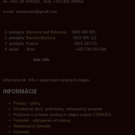
tel.:+421 38 7600180, mob.:+421 905 394055
e-mail:
tumainvest@gmail.com
predajňa:
Bánovce nad Bebravou
0905 394 055
predajňa:
Banská Bystrica
0915 905 112
predajňa:
Košice
0915 147170
sklad :
Brno
+420 739 033 548
viac info
krby-tuma.sk Info o spracovaní osobných údajov.
INFORMÁCIE
Privacy - policy
Všeobecné obch. podmienky, reklamačný poriadok
Poučenie o ochrane osobných údajov a použ.COOKIES
Formulár - odstúpenie od zmluvy
Reklamačný formulár
Výpredaj