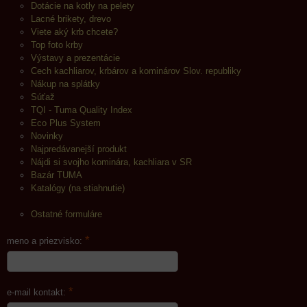
Dotácie na kotly na pelety
Lacné brikety, drevo
Viete aký krb chcete?
Top foto krby
Výstavy a prezentácie
Cech kachliarov, krbárov a kominárov Slov. republiky
Nákup na splátky
Súťaž
TQI - Tuma Quality Index
Eco Plus System
Novinky
Najpredávanejší produkt
Nájdi si svojho kominára, kachliara v SR
Bazár TUMA
Katalógy (na stiahnutie)
Ostatné formuláre
*
meno a priezvisko:
*
e-mail kontakt: