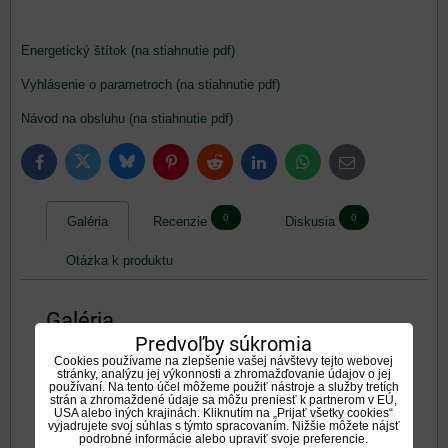
Energetický štítok (na stiahnutie pdf)
Vyhlásenie o parametroch (na stiahnutie pdf)
Návod na obsluhu (na stiahnutie pdf)
Bluesky
Twitter
Facebook
Pinterest
Reddit
LinkedIn
WhatsApp
E-
mail
0
0
Galéria
Recenzie
Diskusia
Otázka k produktu
Galéria
Predvoľby súkromia
Cookies používame na zlepšenie vašej návštevy tejto webovej
stránky, analýzu jej výkonnosti a zhromažďovanie údajov o jej
používaní. Na tento účel môžeme použiť nástroje a služby tretích
strán a zhromaždené údaje sa môžu preniesť k partnerom v EÚ,
USA alebo iných krajinách. Kliknutím na „Prijať všetky cookies“
vyjadrujete svoj súhlas s týmto spracovaním. Nižšie môžete nájsť
podrobné informácie alebo upraviť svoje preferencie.