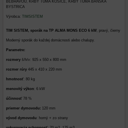
BEBRAVOU, KRBY TUMA KOŠICE, KRBY TUMA BANSKÁ
BYSTRICA
Výrobca:
TIMSISTEM
TIM SISTEM, sporák na TP ALMA MONS ECO 6 kW
, pravý, čierny
Moderný sporák do každej domácnosti alebo chalupy.
Parametre:
rozmery
š/h/v: 925 x 550 x 800 mm
rozmer rúry
445 x 410 x 220 mm
hmotnosť
: 80 kg
menovitý výkon
: 6 kW
účinnosť
78 %
priemer dymovodu:
120 mm
vývod dymovodu
: horný + zo strany
vykurovacia schopnosť
: 70 m2, 175 m3