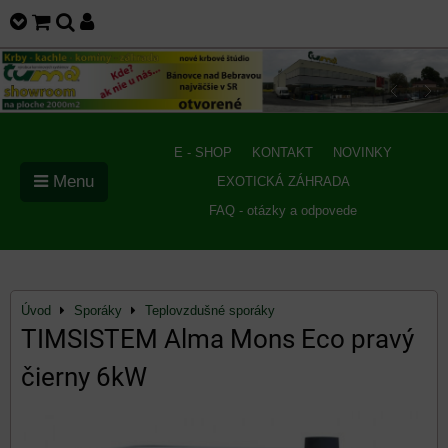
E - SHOP
KONTAKT
NOVINKY
Menu
EXOTICKÁ ZÁHRADA
FAQ - otázky a odpovede
Úvod
Sporáky
Teplovzdušné sporáky
TIMSISTEM Alma Mons Eco pravý
čierny 6kW