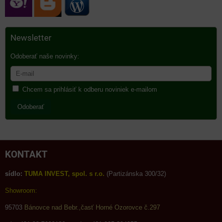
Newsletter
Odoberať naše novinky:
Chcem sa prihlásiť k odberu noviniek e-mailom
Odoberať
KONTAKT
sídlo:
TUMA INVEST, spol. s r.o.
(Partizánska 300/32)
Showroom:
95703
Bánovce nad Bebr.,časť Horné Ozorovce č.297