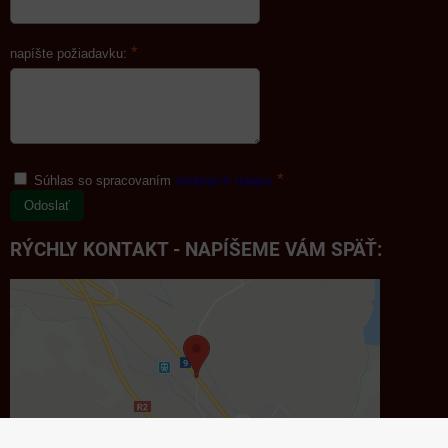
*
napíšte požiadavku:
*
Súhlas so spracovaním
osobných údajov
Odoslať
RÝCHLY KONTAKT - NAPÍŠEME VÁM SPÄŤ: