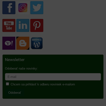
Newsletter
Odoberať naše novinky:
Chcem sa prihlásiť k odberu noviniek e-mailom
Odoberať