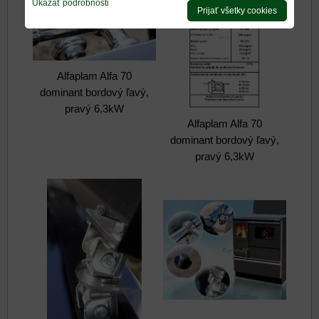
Ukázať podrobnosti
Prijať všetky cookies
Alfaplam Alfa 70
dominant bordový ľavý,
pravý 6,3kW
Alfaplam Alfa 70
dominant bordový ľavý,
pravý 6,3kW