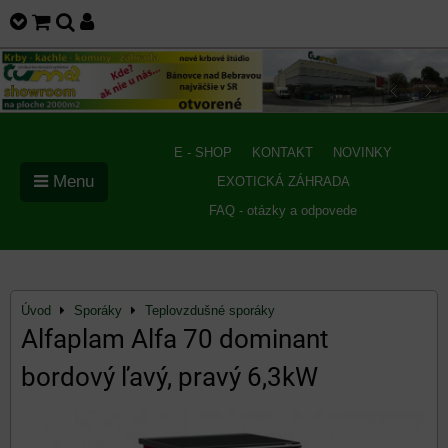
E - SHOP
KONTAKT
NOVINKY
Menu
EXOTICKÁ ZÁHRADA
FAQ - otázky a odpovede
Úvod
Sporáky
Teplovzdušné sporáky
Alfaplam Alfa 70 dominant
bordový ľavý, pravý 6,3kW