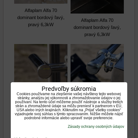
Alfaplam Alfa 70
dominant bordový ľavý,
Alfaplam Alfa 70
pravý 6,3kW
dominant bordový ľavý,
pravý 6,3kW
Predvoľby súkromia
Cookies používame na zlepšenie vašej návštevy tejto webovej
Alfaplam Alfa 70
stránky, analýzu jej výkonnosti a zhromažďovanie údajov o jej
Alfaplam Alfa 70
dominant bordový ľavý,
používaní. Na tento účel môžeme použiť nástroje a služby tretích
strán a zhromaždené údaje sa môžu preniesť k partnerom v EÚ,
dominant bordový ľavý,
pravý 6,3kW
USA alebo iných krajinách. Kliknutím na „Prijať všetky cookies“
pravý 6,3kW
vyjadrujete svoj súhlas s týmto spracovaním. Nižšie môžete nájsť
podrobné informácie alebo upraviť svoje preferencie.
Zásady ochrany osobných údajov