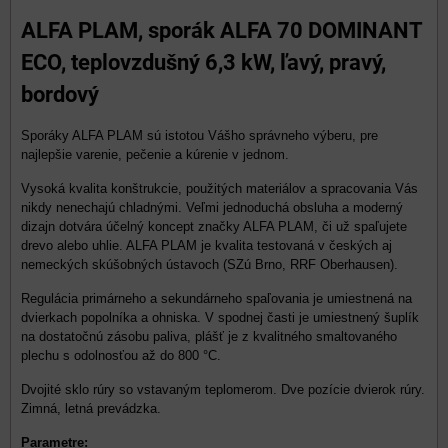
ALFA PLAM, sporák ALFA 70 DOMINANT
ECO, teplovzdušný 6,3 kW, ľavý, pravý,
bordový
Sporáky ALFA PLAM sú istotou Vášho správneho výberu, pre
najlepšie varenie, pečenie a kúrenie v jednom.
Vysoká kvalita konštrukcie, použitých materiálov a spracovania Vás
nikdy nenechajú chladnými. Veľmi jednoduchá obsluha a moderný
dizajn dotvára účelný koncept značky ALFA PLAM, či už spaľujete
drevo alebo uhlie. ALFA PLAM je kvalita testovaná v českých aj
nemeckých skúšobných ústavoch (SZú Brno, RRF Oberhausen).
Regulácia primárneho a sekundárneho spaľovania je umiestnená na
dvierkach popolníka a ohniska. V spodnej časti je umiestnený šuplík
na dostatočnú zásobu paliva, plášť je z kvalitného smaltovaného
plechu s odolnosťou až do 800 °C.
Dvojité sklo rúry so vstavaným teplomerom. Dve pozície dvierok rúry.
Zimná, letná prevádzka.
Parametre: