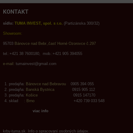
KONTAKT
sídlo:
TUMA INVEST, spol. s r.o.
(Partizánska 300/32)
Showroom:
95703
Bánovce nad Bebr.,časť Horné Ozorovce č.297
tel.:+421 38 7600180, mob.:+421 905 394055
e-mail:
tumainvest@gmail.com
predajňa:
Bánovce nad Bebravou
0905 394 055
predajňa:
Banská Bystrica
0915 905 112
predajňa:
Košice
0915 147170
sklad :
Brno
+420 739 033 548
viac info
krby-tuma.sk Info o spracovaní osobných údajov.