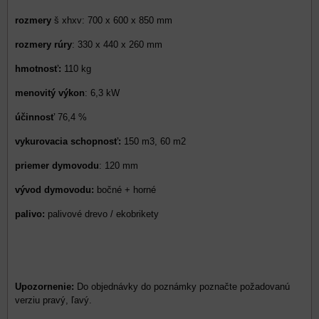
rozmery
š xhxv: 700 x 600 x 850 mm
rozmery rúry
: 330 x 440 x 260 mm
hmotnosť:
110 kg
menovitý výkon
: 6,3 kW
účinnosť
76,4 %
vykurovacia schopnosť:
150 m3, 60 m2
priemer dymovodu
: 120 mm
vývod dymovodu:
bočné + horné
palivo:
palivové drevo / ekobrikety
Upozornenie:
Do objednávky do poznámky poznačte požadovanú
verziu pravý, ľavý.