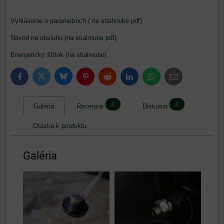
Vyhlásenie o parametroch ( na stiahnutie pdf)
Návod na obsluhu (na stiahnutie pdf)
Energetický štítok (na stiahnutie)
Bluesky
Twitter
Facebook
Pinterest
Reddit
LinkedIn
WhatsApp
E-
mail
0
0
Galéria
Recenzie
Diskusia
Otázka k produktu
Galéria