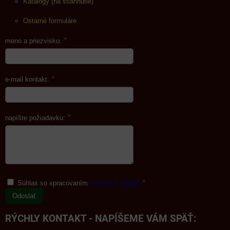
Katalógy (na stiahnutie)
Ostatné formuláre
*
meno a priezvisko:
*
e-mail kontakt:
*
napíšte požiadavku:
*
Súhlas so spracovaním
osobných údajov
Odoslať
RÝCHLY KONTAKT - NAPÍŠEME VÁM SPÄŤ: