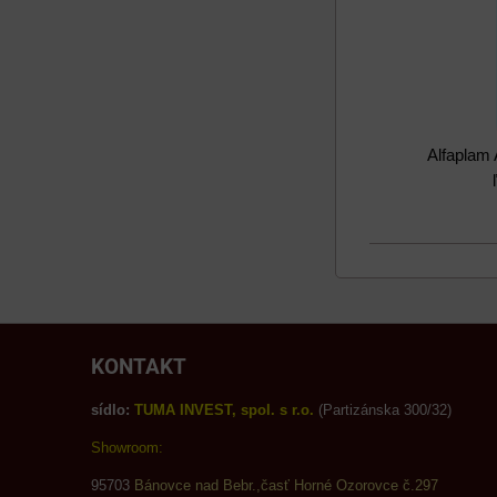
Alfaplam 
KONTAKT
sídlo:
TUMA INVEST, spol. s r.o.
(Partizánska 300/32)
Showroom:
95703
Bánovce nad Bebr.,časť Horné Ozorovce č.297