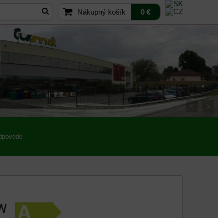
Nákupný košík
0 €
odpovede
kW