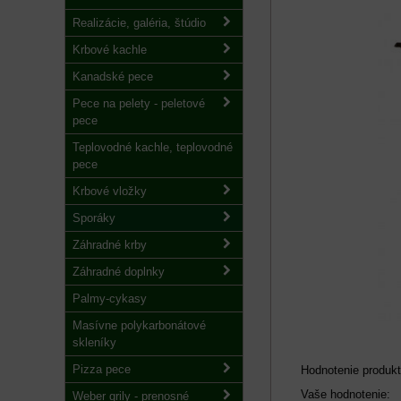
Realizácie, galéria, štúdio
Krbové kachle
Kanadské pece
Pece na pelety - peletové
pece
Teplovodné kachle, teplovodné
pece
Krbové vložky
Sporáky
Záhradné krby
Záhradné doplnky
Palmy-cykasy
Masívne polykarbonátové
skleníky
Pizza pece
Hodnotenie produkt
Vaše hodnotenie:
Weber grily - prenosné