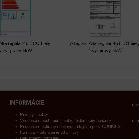
Alfa regular 46 ECO biely
Alfaplam Alfa regular 46 ECO biel
ľavý, pravý 5kW
ľavý, pravý 5kW
INFORMÁCIE
men
Privacy - policy
Všeobecné obch. podmienky, reklamačný poriadok
e-m
Poučenie o ochrane osobných údajov a použ.COOKIES
Formulár - odstúpenie od zmluvy
Reklamačný formulár