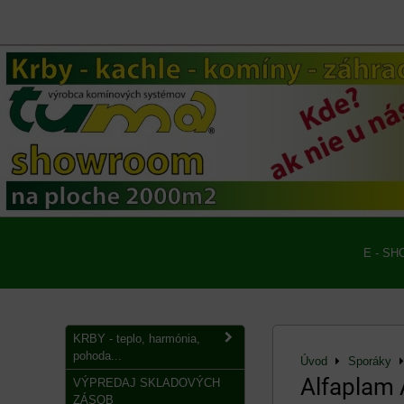
E - SH
KRBY - teplo, harmónia,
pohoda...
Úvod
Sporáky
Alfaplam 
VÝPREDAJ SKLADOVÝCH
ZÁSOB