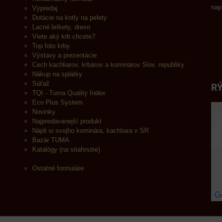
nap
Výpredaj
Dotácie na kotly na pelety
Lacné brikety, drevo
Viete aký krb chcete?
Top foto krby
Výstavy a prezentácie
Cech kachliarov, krbárov a kominárov Slov. republiky
Nákup na splátky
Súťaž
RÝ
TQI - Tuma Quality Index
Eco Plus System
Novinky
Najpredávanejší produkt
Nájdi si svojho kominára, kachliara v SR
Bazár TUMA
Katalógy (na stiahnutie)
Ostatné formuláre