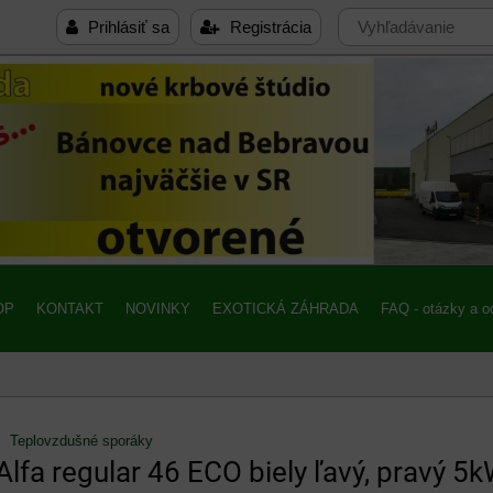
Prihlásiť sa
Registrácia
OP
KONTAKT
NOVINKY
EXOTICKÁ ZÁHRADA
FAQ - otázky a 
Teplovzdušné sporáky
Alfa regular 46 ECO biely ľavý, pravý 5