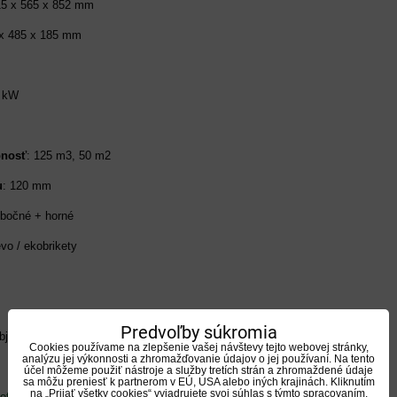
15 x 565 x 852 mm
 x 485 x 185 mm
5 kW
pnosť
: 125 m3, 50 m2
u
: 120 mm
 bočné + horné
evo / ekobrikety
Predvoľby súkromia
jednávky do poznámky poznačte požadovanú verziu pravý, ľavý.
Cookies používame na zlepšenie vašej návštevy tejto webovej stránky,
analýzu jej výkonnosti a zhromažďovanie údajov o jej používaní. Na tento
účel môžeme použiť nástroje a služby tretích strán a zhromaždené údaje
sa môžu preniesť k partnerom v EÚ, USA alebo iných krajinách. Kliknutím
na „Prijať všetky cookies“ vyjadrujete svoj súhlas s týmto spracovaním.
troch ( na stiahnutie pdf)