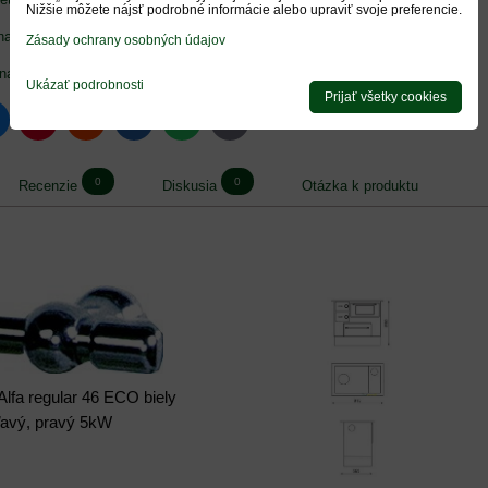
Nižšie môžete nájsť podrobné informácie alebo upraviť svoje preferencie.
a stiahnutie pdf)
Zásady ochrany osobných údajov
na stiahnutie)
Ukázať podrobnosti
Prijať všetky cookies
luesky
Pinterest
Reddit
LinkedIn
WhatsApp
E-
mail
0
0
Recenzie
Diskusia
Otázka k produktu
Alfa regular 46 ECO biely
ľavý, pravý 5kW