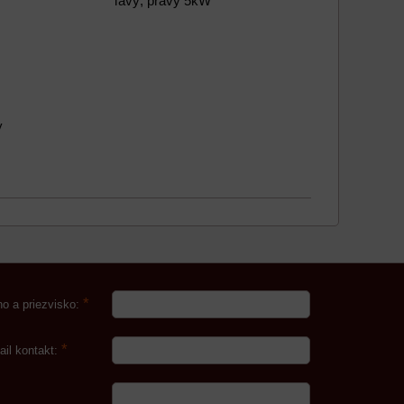
ľavý, pravý 5kW
y
*
o a priezvisko:
*
ail kontakt: