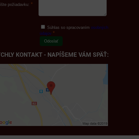
*
íšte požiadavku:
Súhlas so spracovaním
osobných
*
údajov
Odoslať
CHLY KONTAKT - NAPÍŠEME VÁM SPÄŤ: