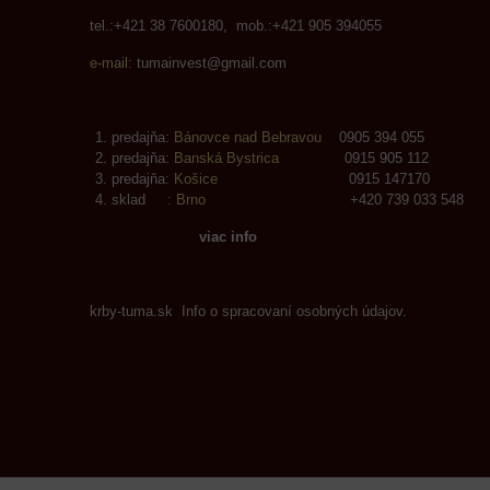
tel.:+421 38 7600180, mob.:+421 905 394055
e-mail:
tumainvest@gmail.com
predajňa:
Bánovce nad Bebravou
0905 394 055
predajňa:
Banská Bystrica
0915 905 112
predajňa:
Košice
0915 147170
sklad :
Brno
+420 739 033 548
viac info
krby-tuma.sk Info o spracovaní osobných údajov.