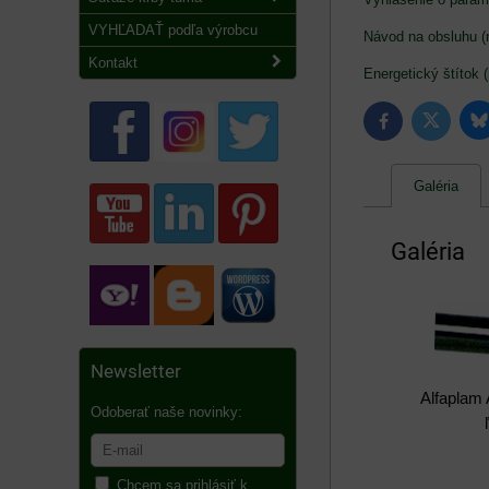
VYHĽADAŤ podľa výrobcu
Návod na obsluhu (n
Kontakt
Energetický štítok (
B
Twitter
Facebook
Galéria
Galéria
Newsletter
Alfaplam 
Odoberať naše novinky:
Chcem sa prihlásiť k