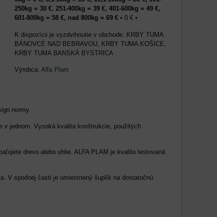
250kg = 30 €, 251-400kg = 39 €, 401-600kg = 49 €,
601-800kg = 58 €, nad 800kg = 69 €
•
0 €
•
KRBY TUMA
BÁNOVCE NAD BEBRAVOU, KRBY TUMA KOŠICE,
KRBY TUMA BANSKÁ BYSTRICA
Výrobca:
Alfa Plam
sign normy.
e v jednom. Vysoká kvalita konštrukcie, použitých
ľujete drevo alebo uhlie. ALFA PLAM je kvalita testovaná
a. V spodnej časti je umiestnený šuplík na dostatočnú