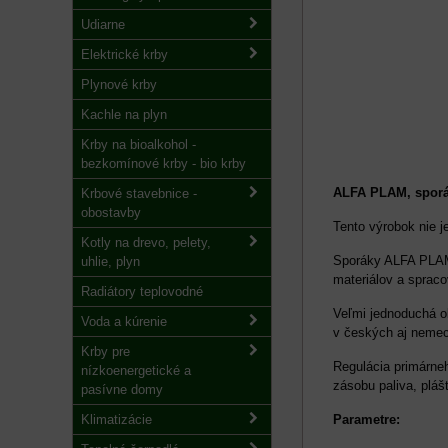
Udiarne
Elektrické krby
Plynové krby
Kachle na plyn
Krby na bioalkohol -
bezkomínové krby - bio krby
ALFA PLAM, sporák
Krbové stavebnice -
obostavby
Tento výrobok nie 
Kotly na drevo, pelety,
Sporáky ALFA PLAM 
uhlie, plyn
materiálov a sprac
Radiátory teplovodné
Veľmi jednoduchá o
Voda a kúrenie
v českých aj neme
Krby pre
Regulácia primárne
nízkoenergetické a
zásobu paliva, pláš
pasívne domy
Klimatizácie
Parametre: