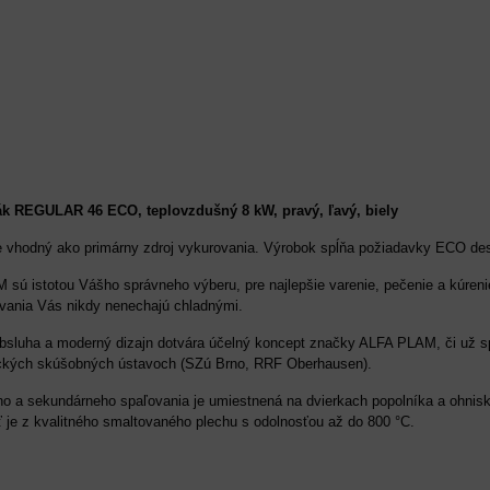
 REGULAR 46 ECO, teplovzdušný 8 kW, pravý, ľavý, biely
je vhodný ako primárny zdroj vykurovania. Výrobok spĺňa požiadavky ECO de
sú istotou Vášho správneho výberu, pre najlepšie varenie, pečenie a kúreni
ovania Vás nikdy nenechajú chladnými.
bsluha a moderný dizajn dotvára účelný koncept značky ALFA PLAM, či už spa
ckých skúšobných ústavoch (SZú Brno, RRF Oberhausen).
ho a sekundárneho spaľovania je umiestnená na dvierkach popolníka a ohnisk
ť je z kvalitného smaltovaného plechu s odolnosťou až do 800 °C.