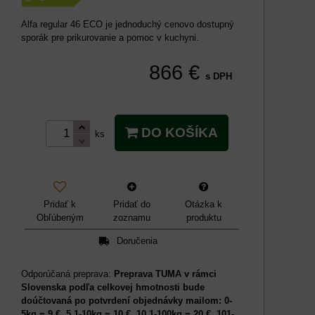
Alfa regular 46 ECO je jednoduchý cenovo dostupný
sporák pre prikurovanie a pomoc v kuchyni.
866 €
s DPH
DO KOŠÍKA
ks
Pridať k
Pridať do
Otázka k
Obľúbeným
zoznamu
produktu
Doručenia
Preprava TUMA v rámci
Slovenska podľa celkovej hmotnosti bude
doúčtovaná po potvrdení objednávky mailom: 0-
5kg = 9 €, 5,1-10kg = 10 €, 10,1-100kg = 20 €, 101-