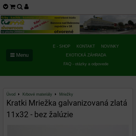
E - SHOP
KONTAKT
NOVINKY
Menu
EXOTICKÁ ZÁHRADA
FAQ - otázky a odpovede
Úvod
Krbové materiály
Mriežky
Kratki Mriežka galvanizovaná zlatá
11x32 - bez žalúzie