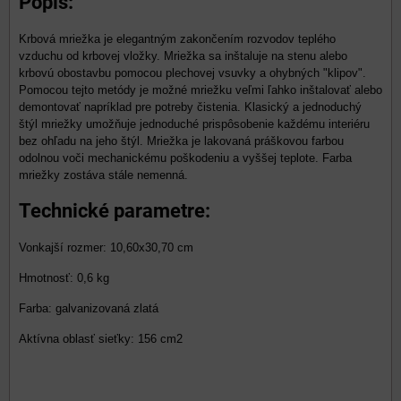
Popis:
Krbová mriežka je elegantným zakončením rozvodov teplého
vzduchu od krbovej vložky. Mriežka sa inštaluje na stenu alebo
krbovú obostavbu pomocou plechovej vsuvky a ohybných "klipov".
Pomocou tejto metódy je možné mriežku veľmi ľahko inštalovať alebo
demontovať napríklad pre potreby čistenia. Klasický a jednoduchý
štýl mriežky umožňuje jednoduché prispôsobenie každému interiéru
bez ohľadu na jeho štýl. Mriežka je lakovaná práškovou farbou
odolnou voči mechanickému poškodeniu a vyššej teplote. Farba
mriežky zostáva stále nemenná.
Technické parametre:
Vonkajší rozmer: 10,60x30,70 cm
Hmotnosť: 0,6 kg
Farba: galvanizovaná zlatá
Aktívna oblasť sieťky: 156 cm2