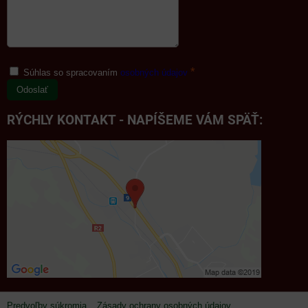
*
Súhlas so spracovaním
osobných údajov
Odoslať
RÝCHLY KONTAKT - NAPÍŠEME VÁM SPÄŤ:
Predvoľby súkromia
Zásady ochrany osobných údajov