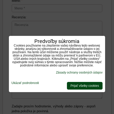
*
Meno:
Recenzia:
Predvoľby súkromia
Cookies používame na zlepšenie vašej návštevy tejto webovej
Pozitíva:
stránky, analýzu jej výkonnosti a zhromažďovanie údajov o jej
používaní. Na tento účel môžeme použiť nástroje a služby tretích
strán a zhromaždené údaje sa môžu preniesť k partnerom v EÚ,
USA alebo iných krajinách. Kliknutím na „Prijať všetky cookies“
vyjadrujete svoj súhlas s týmto spracovaním. Nižšie môžete nájsť
podrobné informácie alebo upraviť svoje preferencie.
Zásady ochrany osobných údajov
Negatíva:
Ukázať podrobnosti
Prijať všetky cookies
Zadajte prosím hodnotenie, výhody alebo zápory - aspoň
jedna položka je povinná.