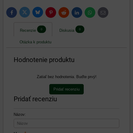
Bluesky
Twitter
Facebook
Pinterest
Reddit
LinkedIn
WhatsApp
E-
mail
0
0
Recenzie
Diskusia
Otázka k produktu
Hodnotenie produktu
Zatiaľ bez hodnotenia. Buďte prvý!
Pridať recenziu
Pridať recenziu
Názov: