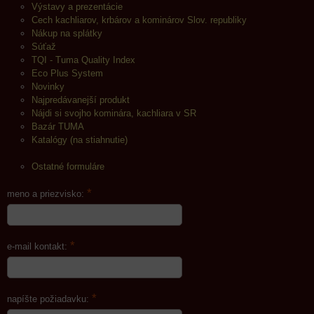
Výstavy a prezentácie
Cech kachliarov, krbárov a kominárov Slov. republiky
Nákup na splátky
Súťaž
TQI - Tuma Quality Index
Eco Plus System
Novinky
Najpredávanejší produkt
Nájdi si svojho kominára, kachliara v SR
Bazár TUMA
Katalógy (na stiahnutie)
Ostatné formuláre
*
meno a priezvisko:
*
e-mail kontakt:
*
napíšte požiadavku: