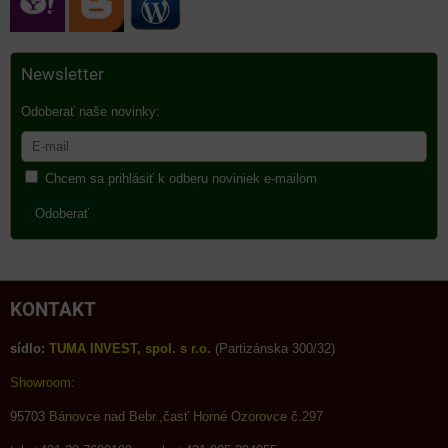
Newsletter
Odoberať naše novinky:
Chcem sa prihlásiť k odberu noviniek e-mailom
Odoberať
KONTAKT
sídlo:
TUMA INVEST, spol. s r.o.
(Partizánska 300/32)
Showroom:
95703
Bánovce nad Bebr.,časť Horné Ozorovce č.297