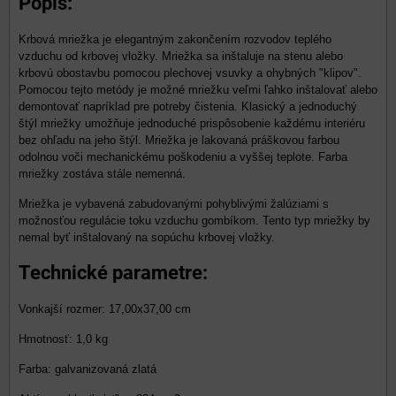
Popis:
Krbová mriežka je elegantným zakončením rozvodov teplého
vzduchu od krbovej vložky. Mriežka sa inštaluje na stenu alebo
krbovú obostavbu pomocou plechovej vsuvky a ohybných "klipov".
Pomocou tejto metódy je možné mriežku veľmi ľahko inštalovať alebo
demontovať napríklad pre potreby čistenia. Klasický a jednoduchý
štýl mriežky umožňuje jednoduché prispôsobenie každému interiéru
bez ohľadu na jeho štýl. Mriežka je lakovaná práškovou farbou
odolnou voči mechanickému poškodeniu a vyššej teplote. Farba
mriežky zostáva stále nemenná.
Mriežka je vybavená zabudovanými pohyblivými žalúziami s
možnosťou regulácie toku vzduchu gombíkom. Tento typ mriežky by
nemal byť inštalovaný na sopúchu krbovej vložky.
Technické parametre:
Vonkajší rozmer: 17,00x37,00 cm
Hmotnosť: 1,0 kg
Farba: galvanizovaná zlatá