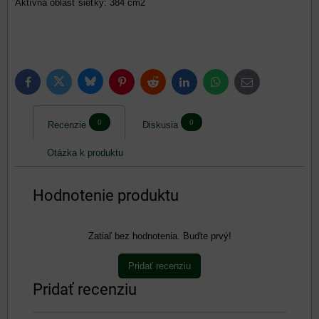
Aktívna oblasť sieťky: 384 cm2
Bluesky
Twitter
Facebook
Pinterest
Reddit
LinkedIn
WhatsApp
E-
mail
0
0
Recenzie
Diskusia
Otázka k produktu
Hodnotenie produktu
Zatiaľ bez hodnotenia. Buďte prvý!
Pridať recenziu
Pridať recenziu