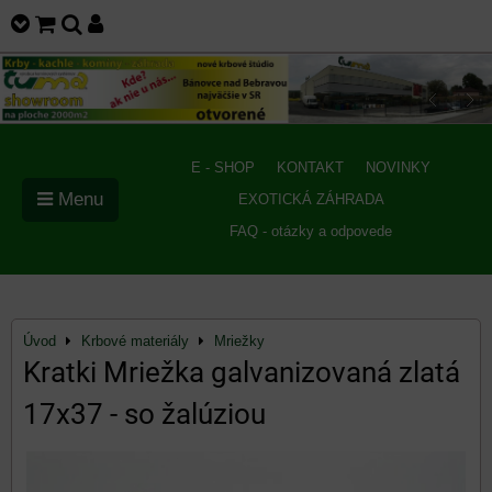
E - SHOP
KONTAKT
NOVINKY
Menu
EXOTICKÁ ZÁHRADA
FAQ - otázky a odpovede
Úvod
Krbové materiály
Mriežky
Kratki Mriežka galvanizovaná zlatá
17x37 - so žalúziou