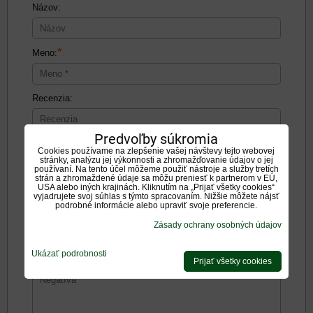
Názov:
*
Meno:
Recenzia:
Predvoľby súkromia
Cookies používame na zlepšenie vašej návštevy tejto webovej
stránky, analýzu jej výkonnosti a zhromažďovanie údajov o jej
používaní. Na tento účel môžeme použiť nástroje a služby tretích
strán a zhromaždené údaje sa môžu preniesť k partnerom v EÚ,
Pozitíva:
USA alebo iných krajinách. Kliknutím na „Prijať všetky cookies“
vyjadrujete svoj súhlas s týmto spracovaním. Nižšie môžete nájsť
podrobné informácie alebo upraviť svoje preferencie.
Zásady ochrany osobných údajov
Ukázať podrobnosti
Negatíva:
Prijať všetky cookies