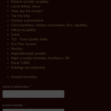
Dotácie na kotly na pelety
Lacné brikety, drevo
Viete aký krb chcete?
Top foto krby
Výstavy a prezentácie
Cech kachliarov, krbárov a kominárov Slov. republiky
Nákup na splátky
Súťaž
TQI - Tuma Quality Index
Eco Plus System
Novinky
Najpredávanejší produkt
Nájdi si svojho kominára, kachliara v SR
Bazár TUMA
Katalógy (na stiahnutie)
Ostatné formuláre
*
meno a priezvisko:
*
e-mail kontakt: