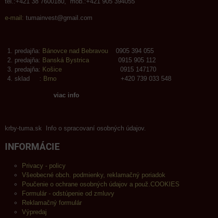
tel.:+421 38 7600180, mob.:+421 905 394055
e-mail:
tumainvest@gmail.com
predajňa:
Bánovce nad Bebravou
0905 394 055
predajňa:
Banská Bystrica
0915 905 112
predajňa:
Košice
0915 147170
sklad :
Brno
+420 739 033 548
viac info
krby-tuma.sk Info o spracovaní osobných údajov.
INFORMÁCIE
Privacy - policy
Všeobecné obch. podmienky, reklamačný poriadok
Poučenie o ochrane osobných údajov a použ.COOKIES
Formulár - odstúpenie od zmluvy
Reklamačný formulár
Výpredaj