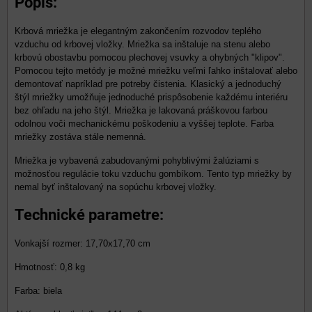
Popis:
Krbová mriežka je elegantným zakončením rozvodov teplého
vzduchu od krbovej vložky. Mriežka sa inštaluje na stenu alebo
krbovú obostavbu pomocou plechovej vsuvky a ohybných "klipov".
Pomocou tejto metódy je možné mriežku veľmi ľahko inštalovať alebo
demontovať napríklad pre potreby čistenia. Klasický a jednoduchý
štýl mriežky umožňuje jednoduché prispôsobenie každému interiéru
bez ohľadu na jeho štýl. Mriežka je lakovaná práškovou farbou
odolnou voči mechanickému poškodeniu a vyššej teplote. Farba
mriežky zostáva stále nemenná.
Mriežka je vybavená zabudovanými pohyblivými žalúziami s
možnosťou regulácie toku vzduchu gombíkom. Tento typ mriežky by
nemal byť inštalovaný na sopúchu krbovej vložky.
Technické parametre:
Vonkajší rozmer: 17,70x17,70 cm
Hmotnosť: 0,8 kg
Farba: biela