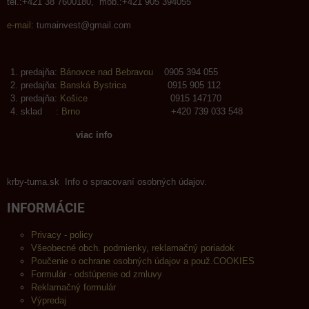
tel.:+421 38 7600180, mob.:+421 905 394055
e-mail:
tumainvest@gmail.com
predajňa:
Bánovce nad Bebravou
0905 394 055
predajňa:
Banská Bystrica
0915 905 112
predajňa:
Košice
0915 147170
sklad :
Brno
+420 739 033 548
viac info
krby-tuma.sk Info o spracovaní osobných údajov.
INFORMÁCIE
Privacy - policy
Všeobecné obch. podmienky, reklamačný poriadok
Poučenie o ochrane osobných údajov a použ.COOKIES
Formulár - odstúpenie od zmluvy
Reklamačný formulár
Výpredaj