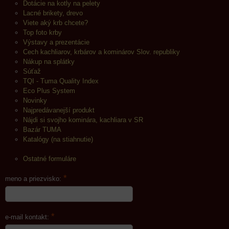
Dotácie na kotly na pelety
Lacné brikety, drevo
Viete aký krb chcete?
Top foto krby
Výstavy a prezentácie
Cech kachliarov, krbárov a kominárov Slov. republiky
Nákup na splátky
Súťaž
TQI - Tuma Quality Index
Eco Plus System
Novinky
Najpredávanejší produkt
Nájdi si svojho kominára, kachliara v SR
Bazár TUMA
Katalógy (na stiahnutie)
Ostatné formuláre
*
meno a priezvisko:
*
e-mail kontakt: