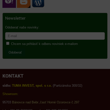
Newsletter
Odoberať naše novinky:
Chcem sa prihlásiť k odberu noviniek e-mailom
Odoberať
KONTAKT
sídlo:
TUMA INVEST, spol. s r.o.
(Partizánska 300/32)
Showroom:
95703
Bánovce nad Bebr.,časť Horné Ozorovce č.297