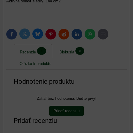
Aktívna oblasť sieťky: 144 cm2
Bluesky
Twitter
Facebook
Pinterest
Reddit
LinkedIn
WhatsApp
E-
mail
0
0
Recenzie
Diskusia
Otázka k produktu
Hodnotenie produktu
Zatiaľ bez hodnotenia. Buďte prvý!
Pridať recenziu
Pridať recenziu