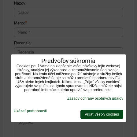
Názov:
*
Meno:
Recenzia:
Predvoľby súkromia
Cookies používame na zlepšenie vašej návštevy tejto webovej
stránky, analýzu jej výkonnosti a zhromažďovanie údajov o jej
používaní. Na tento účel môžeme použiť nástroje a služby tretích
strán a zhromaždené údaje sa môžu preniesť k partnerom v EÚ,
Pozitíva:
USA alebo iných krajinách. Kliknutím na „Prijať všetky cookies“
vyjadrujete svoj súhlas s týmto spracovaním. Nižšie môžete nájsť
podrobné informácie alebo upraviť svoje preferencie.
Zásady ochrany osobných údajov
Ukázať podrobnosti
Negatíva:
Prijať všetky cookies