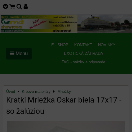
E - SHOP
KONTAKT
NOVINKY
Menu
EXOTICKÁ ZÁHRADA
FAQ - otázky a odpovede
Úvod
Krbové materiály
Mriežky
Kratki Mriežka Oskar biela 17x17 -
so žalúziou