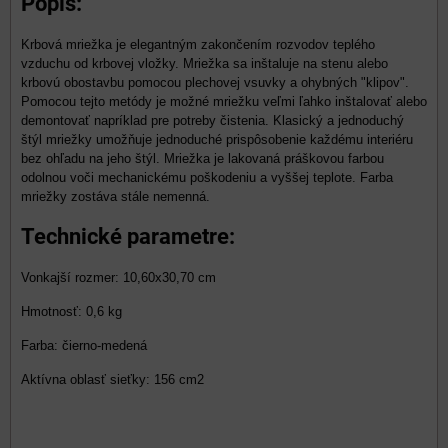
Popis:
Krbová mriežka je elegantným zakončením rozvodov teplého
vzduchu od krbovej vložky. Mriežka sa inštaluje na stenu alebo
krbovú obostavbu pomocou plechovej vsuvky a ohybných "klipov".
Pomocou tejto metódy je možné mriežku veľmi ľahko inštalovať alebo
demontovať napríklad pre potreby čistenia. Klasický a jednoduchý
štýl mriežky umožňuje jednoduché prispôsobenie každému interiéru
bez ohľadu na jeho štýl. Mriežka je lakovaná práškovou farbou
odolnou voči mechanickému poškodeniu a vyššej teplote. Farba
mriežky zostáva stále nemenná.
Technické parametre:
Vonkajší rozmer: 10,60x30,70 cm
Hmotnosť: 0,6 kg
Farba: čierno-medená
Aktívna oblasť sieťky: 156 cm2