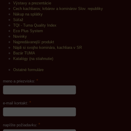
Výstavy a prezentácie
Cech kachliarov, krbárov a kominárov Slov. republiky
Nákup na splátky
Súťaž
TQI - Tuma Quality Index
Eco Plus System
Novinky
Najpredávanejší produkt
Nájdi si svojho kominára, kachliara v SR
Bazár TUMA
Katalógy (na stiahnutie)
Ostatné formuláre
*
meno a priezvisko:
*
e-mail kontakt:
*
napíšte požiadavku: