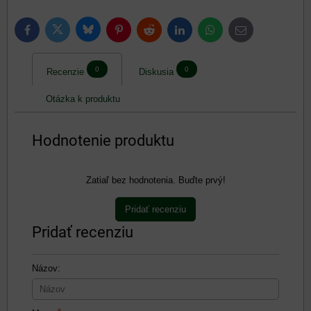
Bluesky
Twitter
Facebook
Pinterest
Reddit
LinkedIn
WhatsApp
E-
mail
0
0
Recenzie
Diskusia
Otázka k produktu
Hodnotenie produktu
Zatiaľ bez hodnotenia. Buďte prvý!
Pridať recenziu
Pridať recenziu
Názov: