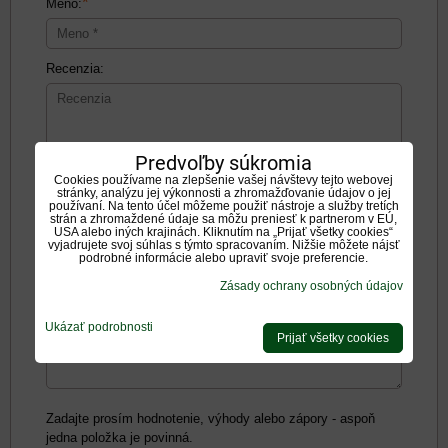
*
Meno:
Recenzia:
Predvoľby súkromia
Cookies používame na zlepšenie vašej návštevy tejto webovej
Pozitíva:
stránky, analýzu jej výkonnosti a zhromažďovanie údajov o jej
používaní. Na tento účel môžeme použiť nástroje a služby tretích
strán a zhromaždené údaje sa môžu preniesť k partnerom v EÚ,
USA alebo iných krajinách. Kliknutím na „Prijať všetky cookies“
vyjadrujete svoj súhlas s týmto spracovaním. Nižšie môžete nájsť
podrobné informácie alebo upraviť svoje preferencie.
Zásady ochrany osobných údajov
Negatíva:
Ukázať podrobnosti
Prijať všetky cookies
Zadajte prosím hodnotenie, výhody alebo zápory - aspoň
jedna položka je povinná.