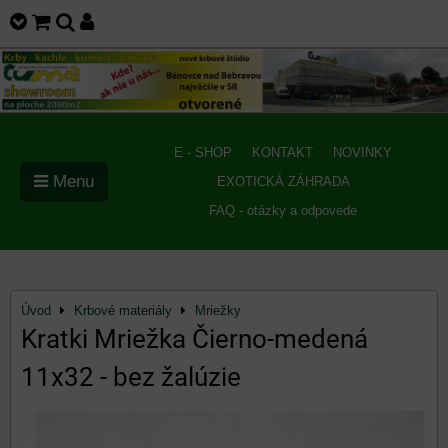
E - SHOP
KONTAKT
NOVINKY
Menu
EXOTICKÁ ZÁHRADA
FAQ - otázky a odpovede
Úvod
Krbové materiály
Mriežky
Kratki Mriežka Čierno-medená
11x32 - bez žalúzie