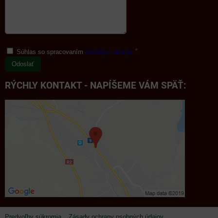
*
Súhlas so spracovaním
osobných údajov
Odoslať
RÝCHLY KONTAKT - NAPÍŠEME VÁM SPÄŤ:
Predvoľby súkromia
Zásady ochrany osobných údajov