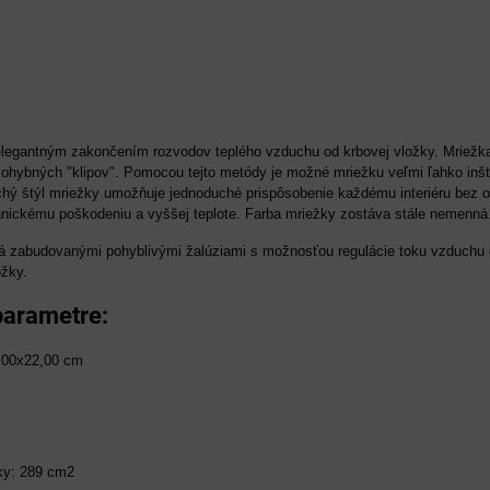
elegantným zakončením rozvodov teplého vzduchu od krbovej vložky. Mriežka
ohybných "klipov". Pomocou tejto metódy je možné mriežku veľmi ľahko inšta
hý štýl mriežky umožňuje jednoduché prispôsobenie každému interiéru bez oh
nickému poškodeniu a vyššej teplote. Farba mriežky zostáva stále nemenná
á zabudovanými pohyblivými žalúziami s možnosťou regulácie toku vzduchu 
ožky.
parametre:
,00x22,00 cm
ťky: 289 cm2