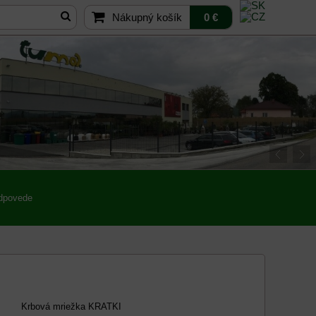
Nákupný košík
0 €
odpovede
Krbová mriežka KRATKI