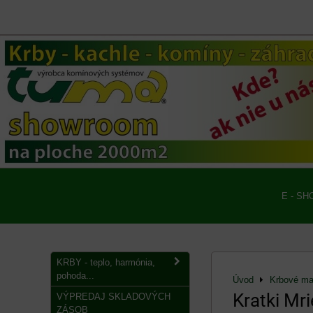
E - SH
KRBY - teplo, harmónia,
pohoda...
Úvod
Krbové mat
Kratki Mr
VÝPREDAJ SKLADOVÝCH
ZÁSOB