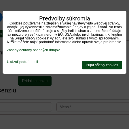
Predvoľby súkromia
luesky
Pinterest
Reddit
LinkedIn
WhatsApp
E-
mail
Cookies používame na zlepšenie vašej návštevy tejto webovej stránky,
analýzu jej výkonnosti a zhromažďovanie údajov o jej používaní. Na tento
účel môžeme použiť nástroje a služby tretích strán a zhromaždené údaje
0
0
sa môžu preniesť k partnerom v EÚ, USA alebo iných krajinách. Kliknutím
Diskusia
Otázka k produktu
na „Prijať všetky cookies“ vyjadrujete svoj súhlas s týmto spracovaním.
Nižšie môžete nájsť podrobné informácie alebo upraviť svoje preferencie.
Zásady ochrany osobných údajov
ie produktu
Ukázať podrobnosti
Prijať všetky cookies
Zatiaľ bez hodnotenia. Buďte prvý!
Pridať recenziu
cenziu