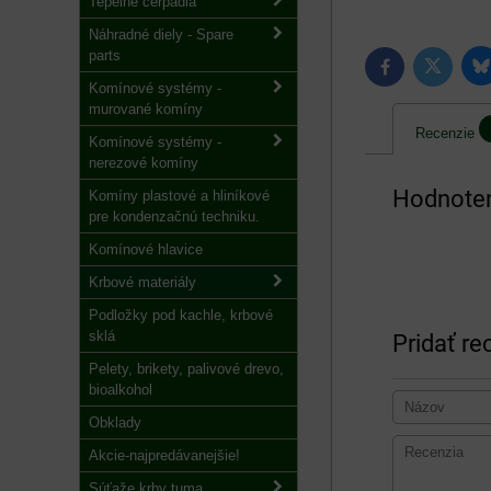
Tepelné čerpadlá
Náhradné diely - Spare
parts
B
Twitter
Facebook
Komínové systémy -
murované komíny
Recenzie
Komínové systémy -
nerezové komíny
Hodnoten
Komíny plastové a hliníkové
pre kondenzačnú techniku.
Komínové hlavice
Krbové materiály
Podložky pod kachle, krbové
sklá
Pridať re
Pelety, brikety, palivové drevo,
bioalkohol
Obklady
Akcie-najpredávanejšie!
Súťaže krby tuma