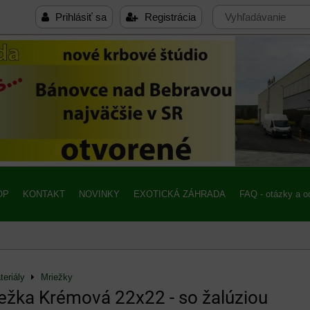
Prihlásiť sa
Registrácia
OP
KONTAKT
NOVINKY
EXOTICKÁ ZÁHRADA
FAQ - otázky a 
eriály
Mriežky
iežka Krémová 22x22 - so žalúziou