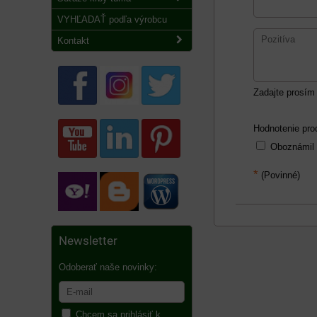
VYHĽADAŤ podľa výrobcu
Kontakt
Zadajte prosím 
Hodnotenie pro
Oboznámil
*
(Povinné)
Newsletter
Odoberať naše novinky:
Chcem sa prihlásiť k