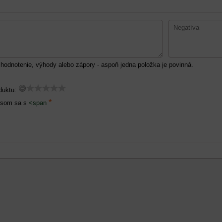
hodnotenie, výhody alebo zápory - aspoň jedna položka je povinná.
duktu:
*
 som sa s
<span