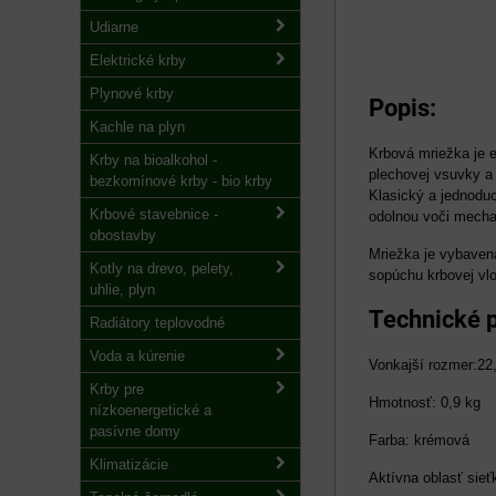
Udiarne
Elektrické krby
Plynové krby
Popis:
Kachle na plyn
Krbová mriežka je 
Krby na bioalkohol -
plechovej vsuvky a 
bezkomínové krby - bio krby
Klasický a jednoduc
Krbové stavebnice -
odolnou voči mecha
obostavby
Mriežka je vybaven
Kotly na drevo, pelety,
sopúchu krbovej vl
uhlie, plyn
Technické 
Radiátory teplovodné
Voda a kúrenie
Vonkajší rozmer:22
Krby pre
Hmotnosť: 0,9 kg
nízkoenergetické a
pasívne domy
Farba: krémová
Klimatizácie
Aktívna oblasť sie