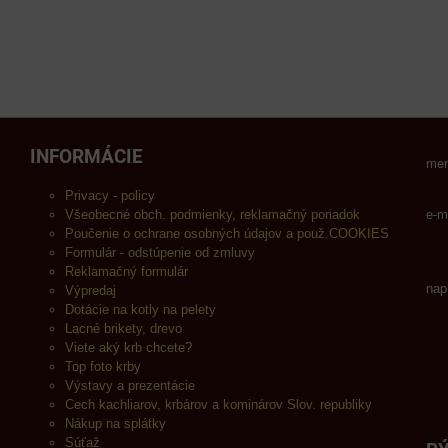
INFORMÁCIE
men
Privacy - policy
Všeobecné obch. podmienky, reklamačný poriadok
e-m
Poučenie o ochrane osobných údajov a použ.COOKIES
Formulár - odstúpenie od zmluvy
Reklamačný formulár
nap
Výpredaj
Dotácie na kotly na pelety
Lacné brikety, drevo
Viete aký krb chcete?
Top foto krby
Výstavy a prezentácie
Cech kachliarov, krbárov a kominárov Slov. republiky
Nákup na splátky
Súťaž