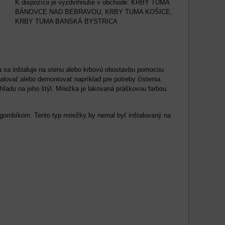
KRBY TUMA
BÁNOVCE NAD BEBRAVOU, KRBY TUMA KOŠICE,
KRBY TUMA BANSKÁ BYSTRICA
 sa inštaluje na stenu alebo krbovú obostavbu pomocou
lovať alebo demontovať napríklad pre potreby čistenia.
ľadu na jeho štýl. Mriežka je lakovaná práškovou farbou
.
gombíkom. Tento typ mriežky by nemal byť inštalovaný na