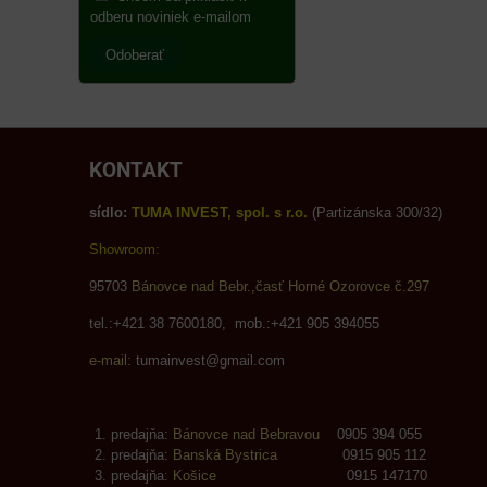
odberu noviniek e-mailom
Odoberať
KONTAKT
sídlo:
TUMA INVEST, spol. s r.o.
(Partizánska 300/32)
Showroom:
95703
Bánovce nad Bebr.,časť Horné Ozorovce č.297
tel.:+421 38 7600180, mob.:+421 905 394055
e-mail:
tumainvest@gmail.com
predajňa:
Bánovce nad Bebravou
0905 394 055
predajňa:
Banská Bystrica
0915 905 112
predajňa:
Košice
0915 147170