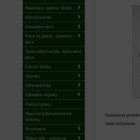
Realizácie, galéria, štúdio
Krbové kachle
Kanadské pece
Pece na pelety - peletové
pece
Teplovodné kachle, teplovodné
pece
Krbové vložky
Sporáky
Záhradné krby
Záhradné doplnky
Palmy-cykasy
Masívne polykarbonátové
Hodnotenie produkt
skleníky
Vaše hodnotenie:
Pizza pece
Weber grily - prenosné