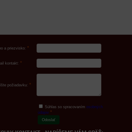
*
o a priezvisko:
*
ail kontakt:
*
íšte požiadavku:
Súhlas so spracovaním
osobných
*
údajov
Odoslať