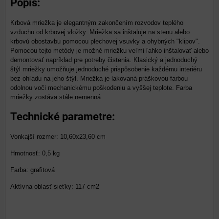
Popis:
Krbová mriežka je elegantným zakončením rozvodov teplého
vzduchu od krbovej vložky. Mriežka sa inštaluje na stenu alebo
krbovú obostavbu pomocou plechovej vsuvky a ohybných "klipov".
Pomocou tejto metódy je možné mriežku veľmi ľahko inštalovať alebo
demontovať napríklad pre potreby čistenia. Klasický a jednoduchý
štýl mriežky umožňuje jednoduché prispôsobenie každému interiéru
bez ohľadu na jeho štýl. Mriežka je lakovaná práškovou farbou
odolnou voči mechanickému poškodeniu a vyššej teplote. Farba
mriežky zostáva stále nemenná.
Technické parametre:
Vonkajší rozmer: 10,60x23,60 cm
Hmotnosť: 0,5 kg
Farba: grafitová
Aktívna oblasť sieťky: 117 cm2