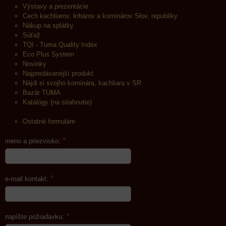
Výstavy a prezentácie
Cech kachliarov, krbárov a kominárov Slov. republiky
Nákup na splátky
Súťaž
TQI - Tuma Quality Index
Eco Plus System
Novinky
Najpredávanejší produkt
Nájdi si svojho kominára, kachliara v SR
Bazár TUMA
Katalógy (na stiahnutie)
Ostatné formuláre
*
meno a priezvisko:
*
e-mail kontakt:
*
napíšte požiadavku: