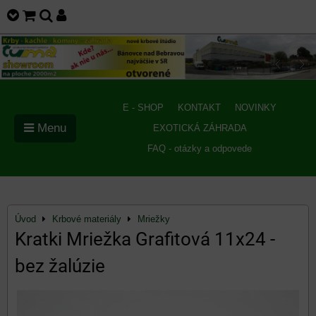
E - SHOP
KONTAKT
NOVINKY
Menu
EXOTICKÁ ZÁHRADA
FAQ - otázky a odpovede
Úvod
Krbové materiály
Mriežky
Kratki Mriežka Grafitová 11x24 -
bez žalúzie