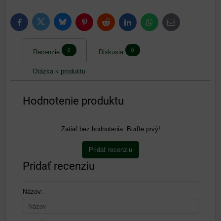
Bluesky
Twitter
Facebook
Pinterest
Reddit
LinkedIn
WhatsApp
E-
mail
0
0
Recenzie
Diskusia
Otázka k produktu
Hodnotenie produktu
Zatiaľ bez hodnotenia. Buďte prvý!
Pridať recenziu
Pridať recenziu
Názov: