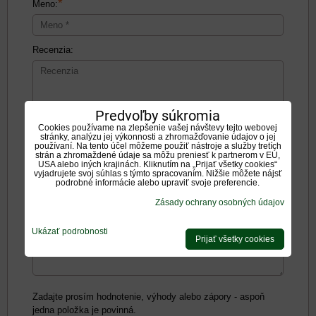
*
Meno:
Recenzia:
Predvoľby súkromia
Cookies používame na zlepšenie vašej návštevy tejto webovej
Pozitíva:
stránky, analýzu jej výkonnosti a zhromažďovanie údajov o jej
používaní. Na tento účel môžeme použiť nástroje a služby tretích
strán a zhromaždené údaje sa môžu preniesť k partnerom v EÚ,
USA alebo iných krajinách. Kliknutím na „Prijať všetky cookies“
vyjadrujete svoj súhlas s týmto spracovaním. Nižšie môžete nájsť
podrobné informácie alebo upraviť svoje preferencie.
Zásady ochrany osobných údajov
Negatíva:
Ukázať podrobnosti
Prijať všetky cookies
Zadajte prosím hodnotenie, výhody alebo zápory - aspoň
jedna položka je povinná.