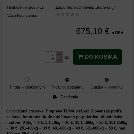
Hodnotenie produktu:
Zatiaľ bez hodnotenia. Buďte prvý!
Vaše hodnotenie:
675,10 €
s DPH
DO KOŠÍKA
ks
Pridať k Obľúbeným
Pridať do zoznamu
Otázka k produktu
Doručenia
Preprava TUMA v rámci Slovenska podľa
celkovej hmotnosti bude doúčtovaná po potvrdení objednávky
mailom: 0-5kg = 9 €, 5,1-10kg = 10 €, 10,1-100kg = 20 €, 101-250kg
= 30 €, 251-400kg = 39 €, 401-600kg = 49 €, 601-800kg = 58 €, nad
800kg = 69 €
•
0 €
•