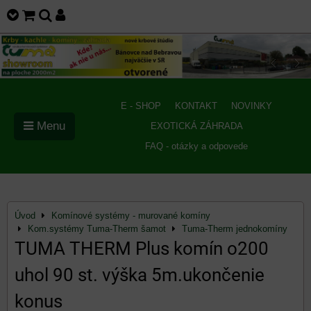
E - SHOP
KONTAKT
NOVINKY
Menu
EXOTICKÁ ZÁHRADA
FAQ - otázky a odpovede
Úvod
Komínové systémy - murované komíny
Kom.systémy Tuma-Therm šamot
Tuma-Therm jednokomíny
TUMA THERM Plus komín o200
uhol 90 st. výška 5m.ukončenie
konus