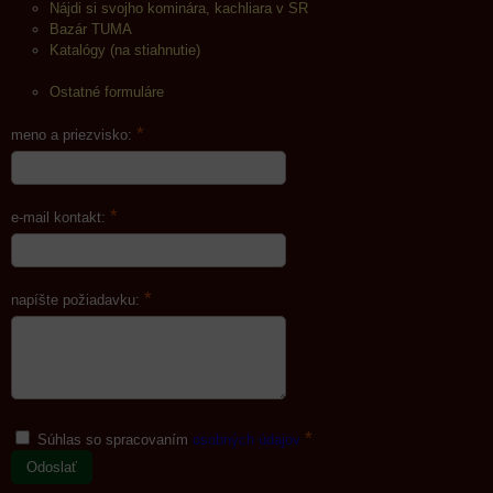
Nájdi si svojho kominára, kachliara v SR
Bazár TUMA
Katalógy (na stiahnutie)
Ostatné formuláre
*
meno a priezvisko:
*
e-mail kontakt:
*
napíšte požiadavku:
*
Súhlas so spracovaním
osobných údajov
Odoslať