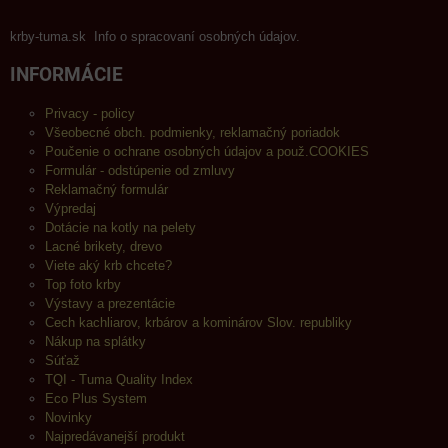
krby-tuma.sk Info o spracovaní osobných údajov.
INFORMÁCIE
Privacy - policy
Všeobecné obch. podmienky, reklamačný poriadok
Poučenie o ochrane osobných údajov a použ.COOKIES
Formulár - odstúpenie od zmluvy
Reklamačný formulár
Výpredaj
Dotácie na kotly na pelety
Lacné brikety, drevo
Viete aký krb chcete?
Top foto krby
Výstavy a prezentácie
Cech kachliarov, krbárov a kominárov Slov. republiky
Nákup na splátky
Súťaž
TQI - Tuma Quality Index
Eco Plus System
Novinky
Najpredávanejší produkt