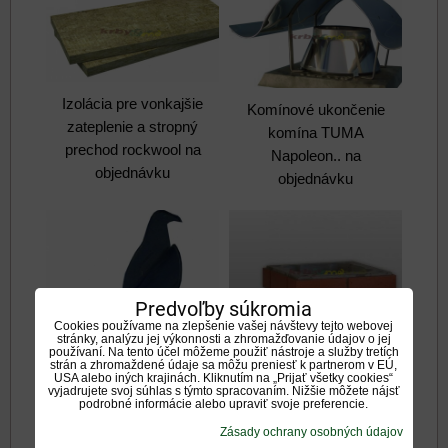
Izolácia pre vonkajšie
Komínové ukončenie
zateplenie a stropný
komína TUMA
prechod rockwool na
Napoleon.. na
objednávku
objednávku
Predvoľby súkromia
Cookies používame na zlepšenie vašej návštevy tejto webovej
stránky, analýzu jej výkonnosti a zhromažďovanie údajov o jej
používaní. Na tento účel môžeme použiť nástroje a služby tretích
Nadstrešný dekoračný
strán a zhromaždené údaje sa môžu preniesť k partnerom v EÚ,
prvok imitácia tehla na
USA alebo iných krajinách. Kliknutím na „Prijať všetky cookies“
vyjadrujete svoj súhlas s týmto spracovaním. Nižšie môžete nájsť
objednavku
podrobné informácie alebo upraviť svoje preferencie.
Komínové ukončenie
Zásady ochrany osobných údajov