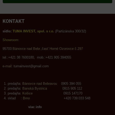
KONTAKT
sídlo:
TUMA INVEST, spol. s r.o.
(Partizánska 300/32)
Showroom:
95703
Bánovce nad Bebr.,časť Horné Ozorovce č.297
tel.:+421 38 7600180, mob.:+421 905 394055
e-mail:
tumainvest@gmail.com
predajňa:
Bánovce nad Bebravou
0905 394 055
predajňa:
Banská Bystrica
0915 905 112
predajňa:
Košice
0915 147170
sklad :
Brno
+420 739 033 548
viac info