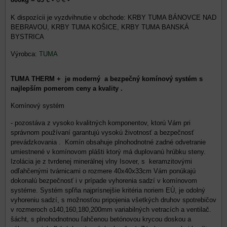
KRBY TUMA BÁNOVCE NAD
BEBRAVOU, KRBY TUMA KOŠICE, KRBY TUMA BANSKÁ
BYSTRICA
Výrobca:
TUMA
TUMA THERM + je moderný a bezpečný komínový systém s
najlepším pomerom ceny a kvality .
Komínový systém
- pozostáva z vysoko kvalitných komponentov, ktorú Vám pri
správnom používaní garantujú vysokú životnosť a bezpečnosť
prevádzkovania . Komín obsahuje plnohodnotné zadné odvetranie
umiestnené v komínovom plášti ktorý má duplovanú hrúbku steny.
Izolácia je z tvrdenej minerálnej vlny Isover, s keramzitovými
odľahčenými tvárnicami o rozmere 40x40x33cm Vám ponúkajú
dokonalú bezpečnosť i v prípade vyhorenia sadzí v komínovom
systéme. Systém spľňa najprísnejšie kritéria noriem EÚ, je odolný
vyhoreniu sadzí, s možnosťou pripojenia všetkých druhov spotrebičov
v rozmeroch o140,160,180,200mm variabilných vetracích a ventilač.
šácht, s plnohodnotnou ľahčenou betónovou krycou doskou a