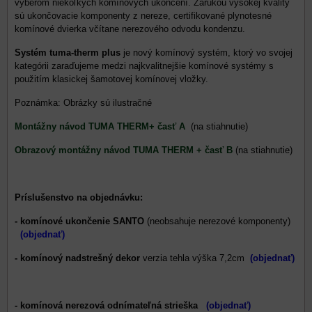
výberom niekoľkých komínových ukončení. Zárukou vysokej kvality
sú ukončovacie komponenty z nereze, certifikované plynotesné
komínové dvierka včítane nerezového odvodu kondenzu.
Systém tuma-therm plus
je nový komínový systém, ktorý vo svojej
kategórii zaraďujeme medzi najkvalitnejšie komínové systémy s
použitím klasickej šamotovej komínovej vložky.
Poznámka: Obrázky sú ilustračné
Montážny návod TUMA THERM+ časť A
(na stiahnutie)
Obrazový montážny návod TUMA THERM + časť B
(na stiahnutie)
Príslušenstvo na objednávku:
- komínové ukončenie SANTO
(neobsahuje nerezové komponenty)
(objednať)
- komínový nadstrešný dekor
verzia tehla výška 7,2cm
(objednať)
- komínová nerezová odnímateľná strieška
(objednať)