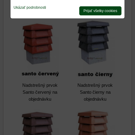
Rotomax na
Ukázať podrobnosti
objednávku
Prijať všetky cookies
Nadstrešný prvok
Nadstrešný prvok
Santo červený na
Santo čierny na
objednávku
objednávku