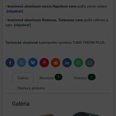
- komínové ukončenie verzia Napoleon
cena
podľa verzie výberu
(objednať)
- komínové ukončenie Rotomax, Turbomax cena
podľa veľkosti a
typu
(objednať)
Technické vlastnosti
komínového systému TUMA THERM PLUS.
Bluesky
Twitter
Facebook
Pinterest
Reddit
LinkedIn
WhatsApp
E-
mail
0
0
Galéria
Recenzie
Diskusia
Otázka k produktu
Galéria