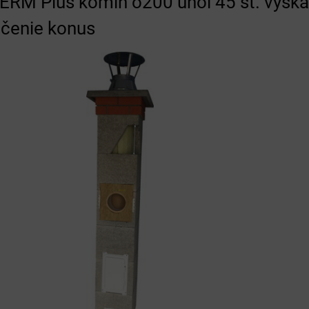
RM Plus komín o200 uhol 45 st. výška
čenie konus