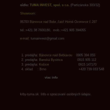
sídlo:
TUMA INVEST, spol. s r.o.
(Partizánska 300/32)
Showroom:
95703
Bánovce nad Bebr.,časť Horné Ozorovce č.297
tel.:+421 38 7600180, mob.:+421 905 394055
e-mail:
tumainvest@gmail.com
predajňa:
Bánovce nad Bebravou
0905 394 055
predajňa:
Banská Bystrica
0915 905 112
predajňa:
Košice
0915 147170
sklad :
Brno
+420 739 033 548
viac info
krby-tuma.sk Info o spracovaní osobných údajov.