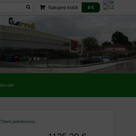
Nákupný košík
0 €
odpovede
Therm jednokomíny