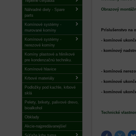
Tepelné čerpadlá
Obrazový montáž
Náhradné diely - Spare
parts
Komínové systémy -
Príslušenstvo na 
murované komíny
Komínové systémy -
- komínové ukonč
nerezové komíny
- komínový nadstr
Komíny plastové a hliníkové
pre kondenzačnú techniku.
Komínové hlavice
- komínová nerez
Krbové materiály
- komínové ukonče
Podložky pod kachle, krbové
- komínové ukonč
sklá
Pelety, brikety, palivové drevo,
bioalkohol
Technické vlastnos
Obklady
Akcie-najpredávanejšie!
Súťaže krby tuma