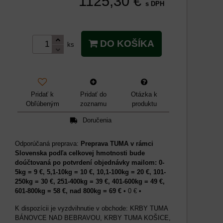
1125,30 €
s DPH
DO KOŠÍKA
ks
Pridať k
Pridať do
Otázka k
Obľúbeným
zoznamu
produktu
Doručenia
Preprava TUMA v rámci
Slovenska podľa celkovej hmotnosti bude
doúčtovaná po potvrdení objednávky mailom: 0-
5kg = 9 €, 5,1-10kg = 10 €, 10,1-100kg = 20 €, 101-
250kg = 30 €, 251-400kg = 39 €, 401-600kg = 49 €,
601-800kg = 58 €, nad 800kg = 69 €
•
0 €
•
KRBY TUMA
BÁNOVCE NAD BEBRAVOU, KRBY TUMA KOŠICE,