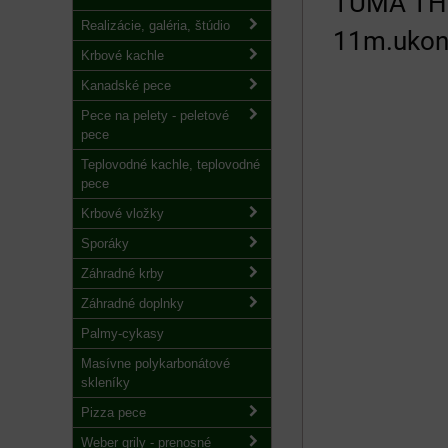
TUMA THE
Realizácie, galéria, štúdio
11m.ukon
Krbové kachle
Kanadské pece
Pece na pelety - peletové
pece
Teplovodné kachle, teplovodné
pece
Krbové vložky
Sporáky
Záhradné krby
Záhradné doplnky
Palmy-cykasy
Masívne polykarbonátové
skleníky
Pizza pece
Weber grily - prenosné