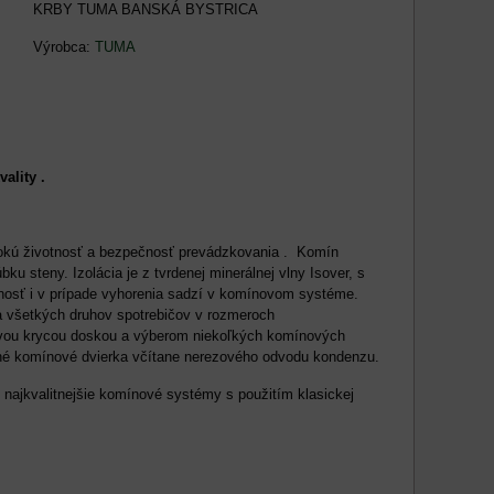
KRBY TUMA BANSKÁ BYSTRICA
Výrobca:
TUMA
lity .
sokú životnosť a bezpečnosť prevádzkovania . Komín
 steny. Izolácia je z tvrdenej minerálnej vlny Isover, s
sť i v prípade vyhorenia sadzí v komínovom systéme.
ia všetkých druhov spotrebičov v rozmeroch
novou krycou doskou a výberom niekoľkých komínových
sné komínové dvierka včítane nerezového odvodu kondenzu.
 najkvalitnejšie komínové systémy s použitím klasickej