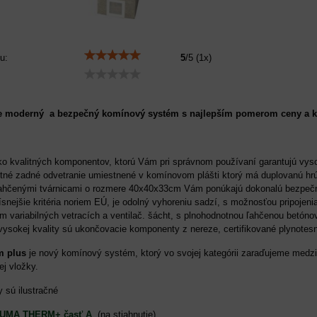
u:
5
/
5
(
1
x)
moderný a bezpečný komínový systém s najlepším pomerom ceny a kva
ko kvalitných komponentov, ktorú Vám pri správnom používaní garantujú vy
né zadné odvetranie umiestnené v komínovom plášti ktorý má duplovanú hrúbku
hčenými tvárnicami o rozmere 40x40x33cm Vám ponúkajú dokonalú bezpečno
snejšie kritéria noriem EÚ, je odolný vyhoreniu sadzí, s možnosťou pripojen
 variabilných vetracích a ventilač. šácht, s plnohodnotnou ľahčenou betó
vysokej kvality sú ukončovacie komponenty z nereze, certifikované plynote
m plus
je nový komínový systém, ktorý vo svojej kategórii zaraďujeme medzi
ej vložky.
sú ilustračné
TUMA THERM+ časť A
(na stiahnutie)