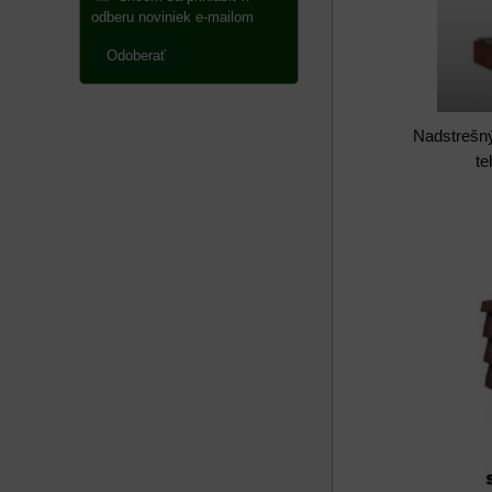
odberu noviniek e-mailom
Odoberať
Nadstrešný
te