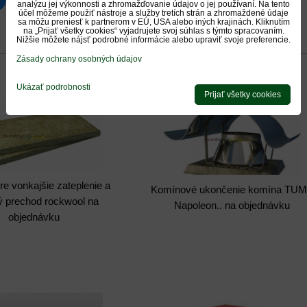
luesky
Pinterest
Reddit
LinkedIn
WhatsApp
E-
analýzu jej výkonnosti a zhromažďovanie údajov o jej používaní. Na tento
mail
účel môžeme použiť nástroje a služby tretích strán a zhromaždené údaje
sa môžu preniesť k partnerom v EÚ, USA alebo iných krajinách. Kliknutím
na „Prijať všetky cookies“ vyjadrujete svoj súhlas s týmto spracovaním.
0
0
Nižšie môžete nájsť podrobné informácie alebo upraviť svoje preferencie.
Recenzie
Diskusia
Otázka k produktu
Zásady ochrany osobných údajov
Ukázať podrobnosti
Prijať všetky cookies
pre vonkajšie zateplenie a
Komínové ukončenie komína TU
ý prechod rockwool na
Napoleon.. na objednávku
objednávku