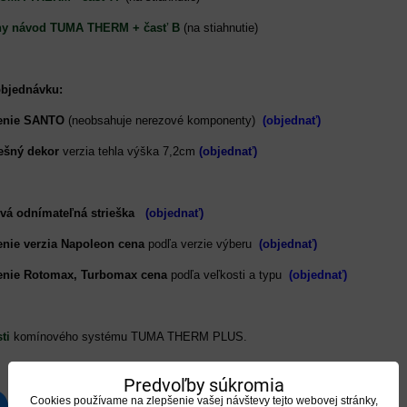
ny návod TUMA THERM + časť B
(na stiahnutie)
objednávku:
enie SANTO
(neobsahuje nerezové komponenty)
(objednať)
ešný dekor
verzia tehla výška 7,2cm
(objednať)
ová odnímateľná strieška
(objednať)
nie verzia Napoleon
cena
podľa verzie výberu
(objednať)
enie Rotomax, Turbomax cena
podľa veľkosti a typu
(objednať)
ti
komínového systému TUMA THERM PLUS.
Predvoľby súkromia
Cookies používame na zlepšenie vašej návštevy tejto webovej stránky,