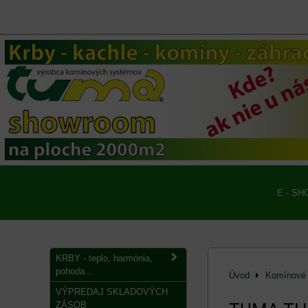
E - SH
KRBY - teplo, harmónia,
pohoda...
Úvod
Komínové 
VÝPREDAJ SKLADOVÝCH
ZÁSOB