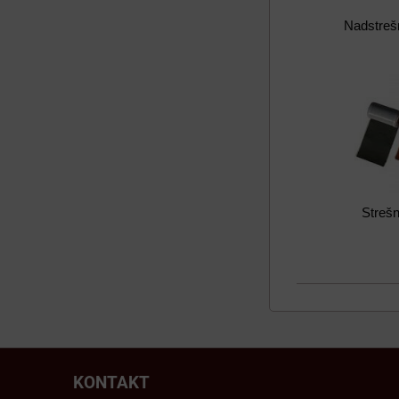
Nadstreš
Strešn
KONTAKT