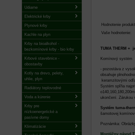
Udiarne
Elektrické krby
Hodnotenie produkt
Plynové krby
Vaše hodnotenie:
Kachle na plyn
Krby na bioalkohol -
TUMA THERM + je 
bezkomínové krby - bio krby
Krbové stavebnice -
Komínový systém
obostavby
- pozostáva z vyso
Kotly na drevo, pelety,
obsahuje plnohodnot
uhlie, plyn
keramzitovými odľa
Systém spľňa najprí
Radiátory teplovodné
o140,160,180,200mm
Voda a kúrenie
ukončení. Zárukou 
Krby pre
Systém tuma-ther
nízkoenergetické a
šamotovej komínov
pasívne domy
Poznámka: Obrázky 
Klimatizácie
Montážny návod 