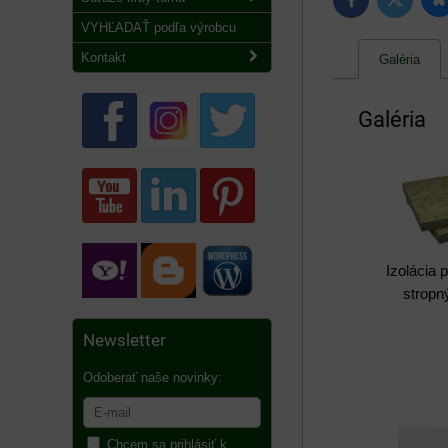
B
Twitter
Facebook
VYHĽADAŤ podľa výrobcu
Kontakt
Galéria
Galéria
Izolácia 
stropn
Newsletter
Odoberať naše novinky:
Chcem sa prihlásiť k