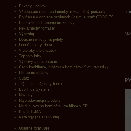
Privacy - policy
Všeobecné obch. podmienky, reklamačný poriadok
e-m
Poučenie o ochrane osobných údajov a použ.COOKIES
Formulár - odstúpenie od zmluvy
Reklamačný formulár
nap
Výpredaj
Dotácie na kotly na pelety
Lacné brikety, drevo
Viete aký krb chcete?
Top foto krby
Výstavy a prezentácie
Cech kachliarov, krbárov a kominárov Slov. republiky
Nákup na splátky
Súťaž
RÝ
TQI - Tuma Quality Index
Eco Plus System
Novinky
Najpredávanejší produkt
Nájdi si svojho kominára, kachliara v SR
Bazár TUMA
Katalógy (na stiahnutie)
Ostatné formuláre