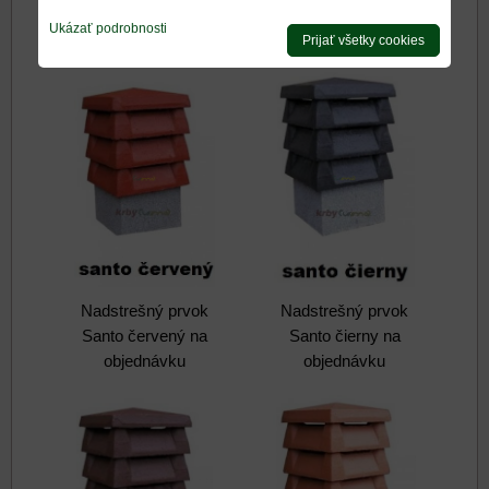
Rotomax na
Ukázať podrobnosti
objednávku
Prijať všetky cookies
Nadstrešný prvok
Nadstrešný prvok
Santo červený na
Santo čierny na
objednávku
objednávku