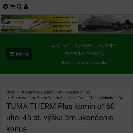
E - SHOP
KONTAKT
NOVINKY
Menu
EXOTICKÁ ZÁHRADA
FAQ - otázky a odpovede
Úvod
Komínové systémy - murované komíny
Kom.systémy Tuma-Therm šamot
Tuma-Therm jednokomíny
TUMA THERM Plus komín o160
uhol 45 st. výška 5m.ukončenie
konus