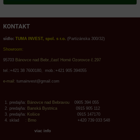
KONTAKT
sídlo:
TUMA INVEST, spol. s r.o.
(Partizánska 300/32)
Showroom:
95703
Bánovce nad Bebr.,časť Horné Ozorovce č.297
tel.:+421 38 7600180, mob.:+421 905 394055
e-mail:
tumainvest@gmail.com
predajňa:
Bánovce nad Bebravou
0905 394 055
predajňa:
Banská Bystrica
0915 905 112
predajňa:
Košice
0915 147170
sklad :
Brno
+420 739 033 548
viac info