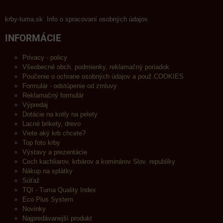
krby-tuma.sk Info o spracovaní osobných údajov.
INFORMÁCIE
Privacy - policy
Všeobecné obch. podmienky, reklamačný poriadok
Poučenie o ochrane osobných údajov a použ.COOKIES
Formulár - odstúpenie od zmluvy
Reklamačný formulár
Výpredaj
Dotácie na kotly na pelety
Lacné brikety, drevo
Viete aký krb chcete?
Top foto krby
Výstavy a prezentácie
Cech kachliarov, krbárov a kominárov Slov. republiky
Nákup na splátky
Súťaž
TQI - Tuma Quality Index
Eco Plus System
Novinky
Najpredávanejší produkt