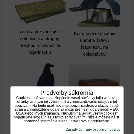
Izolácia pre vonkajšie
Komínové ukončenie
zateplenie a stropný
komína TUMA
prechod rockwool na
Napoleon.. na
objednávku
objednávku
Predvoľby súkromia
Cookies používame na zlepšenie vašej návštevy tejto webovej
stránky, analýzu jej výkonnosti a zhromažďovanie údajov o jej
používaní. Na tento účel môžeme použiť nástroje a služby tretích
Nadstrešný dekoračný
strán a zhromaždené údaje sa môžu preniesť k partnerom v EÚ,
prvok imitácia tehla na
USA alebo iných krajinách. Kliknutím na „Prijať všetky cookies“
vyjadrujete svoj súhlas s týmto spracovaním. Nižšie môžete nájsť
objednavku
podrobné informácie alebo upraviť svoje preferencie.
Komínové ukončenie
Zásady ochrany osobných údajov