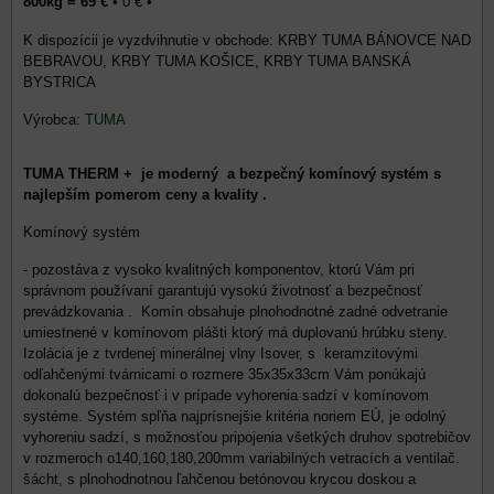
800kg = 69 €
•
0 €
•
KRBY TUMA BÁNOVCE NAD
BEBRAVOU, KRBY TUMA KOŠICE, KRBY TUMA BANSKÁ
BYSTRICA
Výrobca:
TUMA
TUMA THERM + je moderný a bezpečný komínový systém s
najlepším pomerom ceny a kvality .
Komínový systém
- pozostáva z vysoko kvalitných komponentov, ktorú Vám pri
správnom používaní garantujú vysokú životnosť a bezpečnosť
prevádzkovania . Komín obsahuje plnohodnotné zadné odvetranie
umiestnené v komínovom plášti ktorý má duplovanú hrúbku steny.
Izolácia je z tvrdenej minerálnej vlny Isover, s keramzitovými
odľahčenými tvárnicami o rozmere 35x35x33cm Vám ponúkajú
dokonalú bezpečnosť i v prípade vyhorenia sadzí v komínovom
systéme. Systém spľňa najprísnejšie kritéria noriem EÚ, je odolný
vyhoreniu sadzí, s možnosťou pripojenia všetkých druhov spotrebičov
v rozmeroch o140,160,180,200mm variabilných vetracích a ventilač.
šácht, s plnohodnotnou ľahčenou betónovou krycou doskou a