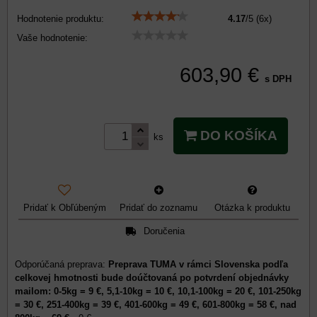
Hodnotenie produktu:
4.17
/
5
(
6
x)
Vaše hodnotenie:
603,90 €
s DPH
DO KOŠÍKA
ks
Pridať k Obľúbeným
Pridať do zoznamu
Otázka k produktu
Doručenia
Preprava TUMA v rámci Slovenska podľa
celkovej hmotnosti bude doúčtovaná po potvrdení objednávky
mailom: 0-5kg = 9 €, 5,1-10kg = 10 €, 10,1-100kg = 20 €, 101-250kg
= 30 €, 251-400kg = 39 €, 401-600kg = 49 €, 601-800kg = 58 €, nad