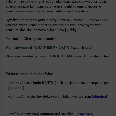
výberom niekoľkých komínových ukončení. Zárukou vysokej kvality
sú ukončovacie komponenty z nereze, certifikované plynotesné
komínové dvierka včítane nerezového odvodu kondenzu.
Systém tuma-therm plus
je nový komínový systém, ktorý vo svojej
kategórii zaraďujeme medzi najkvalitnejšie komínové systémy s
použitím klasickej šamotovej komínovej vložky.
Poznámka: Obrázky sú ilustračné
Montážny návod TUMA THERM+ časť A
(na stiahnutie)
Obrazový montážny návod TUMA THERM + časť B
(na stiahnutie)
Príslušenstvo na objednávku:
- komínové ukončenie SANTO
(neobsahuje nerezové komponenty)
(objednať)
- komínový nadstrešný dekor
verzia tehla výška 7,2cm
(objednať)
- komínová nerezová odnímateľná strieška
(objednať)