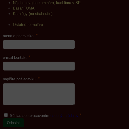
Nájdi si svojho kominára, kachliara v SR
Bazár TUMA
Katalógy (na stiahnutie)
Ostatné formuláre
*
meno a priezvisko:
*
e-mail kontakt:
*
napíšte požiadavku:
*
Súhlas so spracovaním
osobných údajov
Odoslať