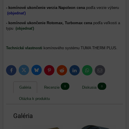
- komínové ukončenie verzia Napoleon
cena
podľa verzie výberu
(objednať)
- komínové ukončenie Rotomax, Turbomax cena
podľa veľkosti a
typu
(objednať)
Technické vlastnosti
komínového systému TUMA THERM PLUS.
Bluesky
Twitter
Facebook
Pinterest
Reddit
LinkedIn
WhatsApp
E-
mail
0
0
Galéria
Recenzie
Diskusia
Otázka k produktu
Galéria