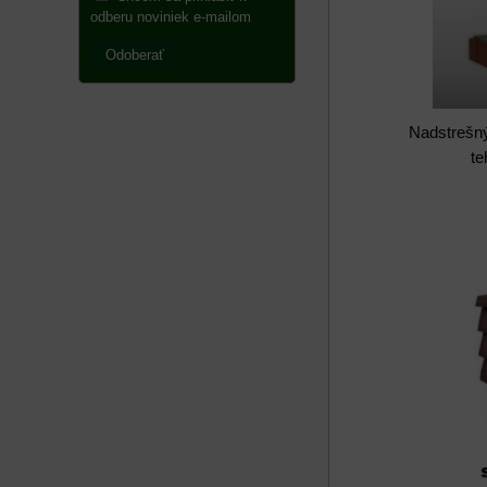
odberu noviniek e-mailom
Odoberať
Nadstrešný
te