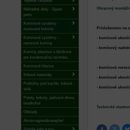
Tepelné čerpadlá
Obrazový montáž
Náhradné diely - Spare
parts
Komínové systémy -
Príslušenstvo na 
murované komíny
Komínové systémy -
- komínové ukonč
nerezové komíny
- komínový nadstr
Komíny plastové a hliníkové
pre kondenzačnú techniku.
Komínové hlavice
- komínová nerezo
Krbové materiály
- komínové ukonče
Podložky pod kachle, krbové
- komínové ukonč
sklá
Pelety, brikety, palivové drevo,
bioalkohol
Technické vlastnos
Obklady
Akcie-najpredávanejšie!
Súťaže krby tuma