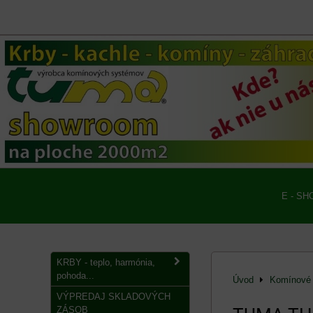
E - SH
KRBY - teplo, harmónia,
pohoda...
Úvod
Komínové 
VÝPREDAJ SKLADOVÝCH
ZÁSOB