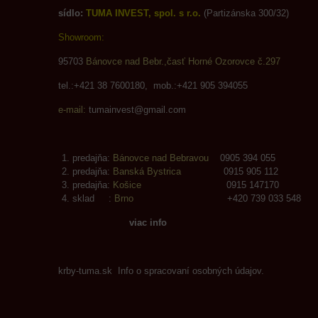
sídlo:
TUMA INVEST, spol. s r.o.
(Partizánska 300/32)
Showroom:
95703
Bánovce nad Bebr.,časť Horné Ozorovce č.297
tel.:+421 38 7600180, mob.:+421 905 394055
e-mail:
tumainvest@gmail.com
predajňa:
Bánovce nad Bebravou
0905 394 055
predajňa:
Banská Bystrica
0915 905 112
predajňa:
Košice
0915 147170
sklad :
Brno
+420 739 033 548
viac info
krby-tuma.sk Info o spracovaní osobných údajov.