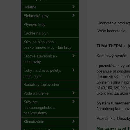
Udiarne
Elektrické krby
Hodnotenie produkt
Plynové krby
Vaše hodnotenie:
Kachle na plyn
Krby na bioalkohol -
TUMA THERM + je 
bezkomínové krby - bio krby
Komínový systém
Krbové stavebnice -
obostavby
- pozostáva z vyso
Kotly na drevo, pelety,
obsahuje plnohodnot
uhlie, plyn
keramzitovými odľa
Systém spľňa najprí
Radiátory teplovodné
o140,160,180,200mm
Voda a kúrenie
ukončení. Zárukou 
Krby pre
Systém tuma-ther
nízkoenergetické a
šamotovej komínov
pasívne domy
Poznámka: Obrázky 
Klimatizácie
Montážny návod 