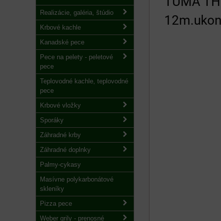
TUMA THE
Realizácie, galéria, štúdio
12m.ukon
Krbové kachle
Kanadské pece
Pece na pelety - peletové
pece
Teplovodné kachle, teplovodné
pece
Krbové vložky
Sporáky
Záhradné krby
Záhradné doplnky
Palmy-cykasy
Masívne polykarbonátové
skleníky
Pizza pece
Weber grily - prenosné