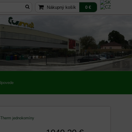
Nákupný košík
0 €
odpovede
Therm jednokomíny