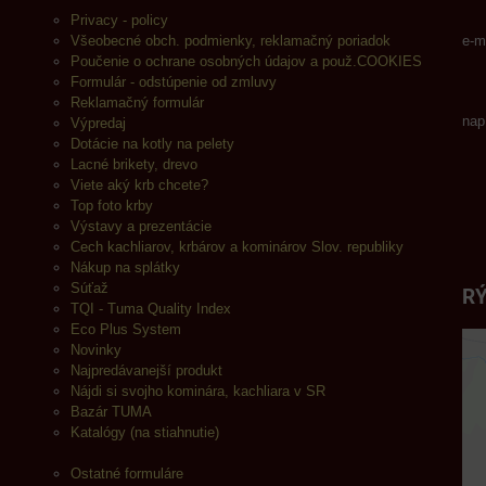
Privacy - policy
Všeobecné obch. podmienky, reklamačný poriadok
e-m
Poučenie o ochrane osobných údajov a použ.COOKIES
Formulár - odstúpenie od zmluvy
Reklamačný formulár
nap
Výpredaj
Dotácie na kotly na pelety
Lacné brikety, drevo
Viete aký krb chcete?
Top foto krby
Výstavy a prezentácie
Cech kachliarov, krbárov a kominárov Slov. republiky
Nákup na splátky
Súťaž
RÝ
TQI - Tuma Quality Index
Eco Plus System
Novinky
Najpredávanejší produkt
Nájdi si svojho kominára, kachliara v SR
Bazár TUMA
Katalógy (na stiahnutie)
Ostatné formuláre