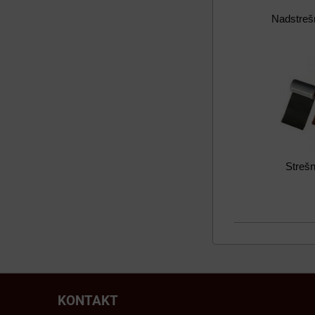
Nadstreš
Strešn
KONTAKT