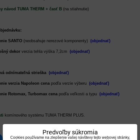
ny návod TUMA THERM + časť B
(na stiahnutie)
objednávku:
enie SANTO
(neobsahuje nerezové komponenty)
(objednať)
ešný dekor
verzia tehla výška 7,2cm
(objednať)
vá odnímateľná strieška
(objednať)
nie verzia Napoleon
cena
podľa verzie výberu
(objednať)
enie Rotomax, Turbomax cena
podľa veľkosti a typu
(objednať)
ti
komínového systému TUMA THERM PLUS.
Predvoľby súkromia
Cookies používame na zlepšenie vašej návštevy tejto webovej stránky,