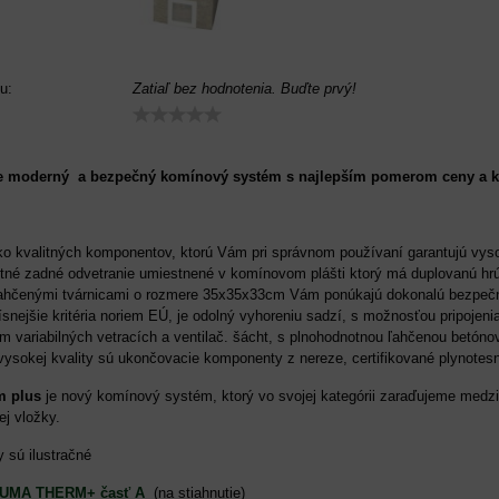
u:
Zatiaľ bez hodnotenia. Buďte prvý!
moderný a bezpečný komínový systém s najlepším pomerom ceny a kva
ko kvalitných komponentov, ktorú Vám pri správnom používaní garantujú vy
né zadné odvetranie umiestnené v komínovom plášti ktorý má duplovanú hrúbku
hčenými tvárnicami o rozmere 35x35x33cm Vám ponúkajú dokonalú bezpečno
snejšie kritéria noriem EÚ, je odolný vyhoreniu sadzí, s možnosťou pripojen
 variabilných vetracích a ventilač. šácht, s plnohodnotnou ľahčenou betó
vysokej kvality sú ukončovacie komponenty z nereze, certifikované plynote
m plus
je nový komínový systém, ktorý vo svojej kategórii zaraďujeme medzi
ej vložky.
sú ilustračné
TUMA THERM+ časť A
(na stiahnutie)