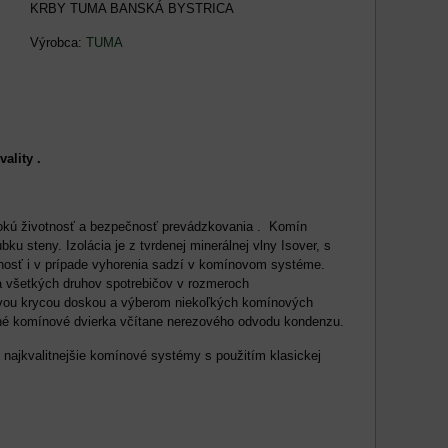
KRBY TUMA BANSKÁ BYSTRICA
Výrobca:
TUMA
lity .
sokú životnosť a bezpečnosť prevádzkovania . Komín
 steny. Izolácia je z tvrdenej minerálnej vlny Isover, s
sť i v prípade vyhorenia sadzí v komínovom systéme.
ia všetkých druhov spotrebičov v rozmeroch
novou krycou doskou a výberom niekoľkých komínových
sné komínové dvierka včítane nerezového odvodu kondenzu.
 najkvalitnejšie komínové systémy s použitím klasickej