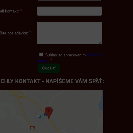
*
ail kontakt:
*
íšte požiadavku:
Súhlas so spracovaním
osobných
*
údajov
Odoslať
CHLY KONTAKT - NAPÍŠEME VÁM SPÄŤ: