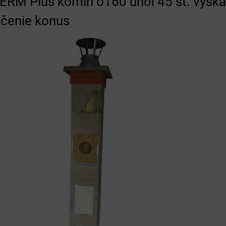
RM Plus komín o160 uhol 45 st. výška
čenie konus