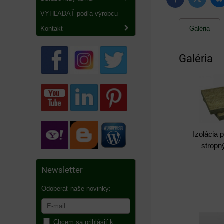
B
Twitter
Facebook
VYHĽADAŤ podľa výrobcu
Kontakt
Galéria
Galéria
Izolácia 
stropn
Newsletter
Odoberať naše novinky:
Chcem sa prihlásiť k