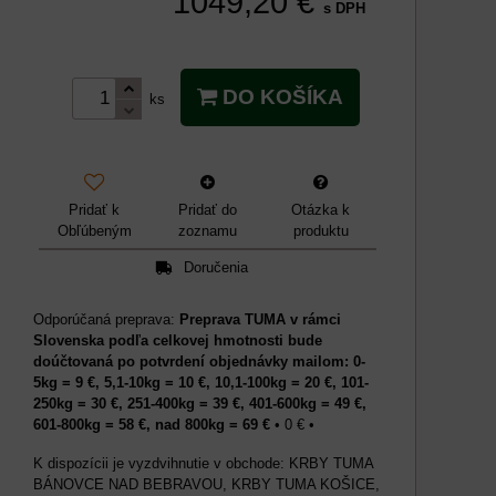
1049,20 €
s DPH
DO KOŠÍKA
ks
Pridať k
Pridať do
Otázka k
Obľúbeným
zoznamu
produktu
Doručenia
Preprava TUMA v rámci
Slovenska podľa celkovej hmotnosti bude
doúčtovaná po potvrdení objednávky mailom: 0-
5kg = 9 €, 5,1-10kg = 10 €, 10,1-100kg = 20 €, 101-
250kg = 30 €, 251-400kg = 39 €, 401-600kg = 49 €,
601-800kg = 58 €, nad 800kg = 69 €
•
0 €
•
KRBY TUMA
BÁNOVCE NAD BEBRAVOU, KRBY TUMA KOŠICE,