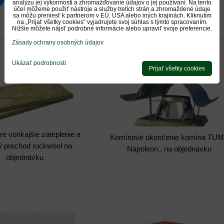
luesky
Pinterest
Reddit
LinkedIn
WhatsApp
E-
analýzu jej výkonnosti a zhromažďovanie údajov o jej používaní. Na tento
mail
účel môžeme použiť nástroje a služby tretích strán a zhromaždené údaje
sa môžu preniesť k partnerom v EÚ, USA alebo iných krajinách. Kliknutím
na „Prijať všetky cookies“ vyjadrujete svoj súhlas s týmto spracovaním.
0
0
Nižšie môžete nájsť podrobné informácie alebo upraviť svoje preferencie.
Recenzie
Diskusia
Otázka k produktu
Zásady ochrany osobných údajov
Ukázať podrobnosti
Prijať všetky cookies
pre vonkajšie zateplenie a
Komínové ukončenie komína TU
ý prechod rockwool na
Napoleon.. na objednávku
objednávku