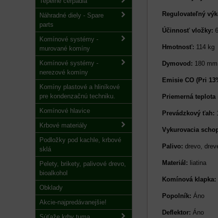
Tepelné čerpadlá
Regulovateľný výk
Náhradné diely - Spare
parts
Účinnosť vložky:
6
Komínové systémy -
Hmotnosť:
114 kg
murované komíny
Komínové systémy -
Dymovod:
180 mm
nerezové komíny
Emisie CO (Pri 13
Komíny plastové a hliníkové
pre kondenzačnú techniku.
Priemerná teplota 
Komínové hlavice
Prevádzkový ťah:
1
Krbové materiály
Vykurovacia scho
Podložky pod kachle, krbové
Palivo:
drevo, drev
sklá
Materiál:
liatina
Pelety, brikety, palivové drevo,
bioalkohol
Komínová klapka:
Obklady
Popolník:
Áno
Akcie-najpredávanejšie!
Deflektor:
Áno
Súťaže krby tuma