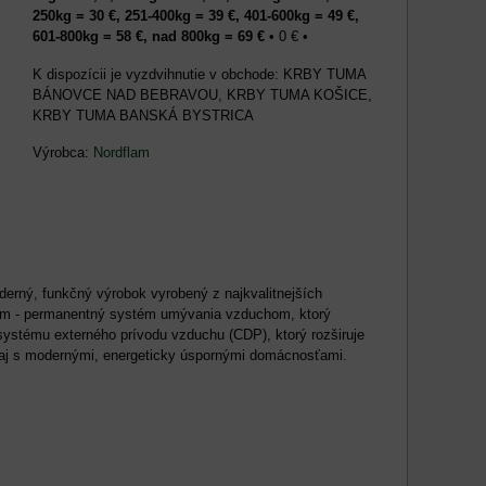
250kg = 30 €, 251-400kg = 39 €, 401-600kg = 49 €,
601-800kg = 58 €, nad 800kg = 69 €
•
0 €
•
KRBY TUMA
BÁNOVCE NAD BEBRAVOU, KRBY TUMA KOŠICE,
KRBY TUMA BANSKÁ BYSTRICA
Výrobca:
Nordflam
erný, funkčný výrobok vyrobený z najkvalitnejších
mom - permanentný systém umývania vzduchom, ktorý
ystému externého prívodu vzduchu (CDP), ktorý rozširuje
ale aj s modernými, energeticky úspornými domácnosťami.