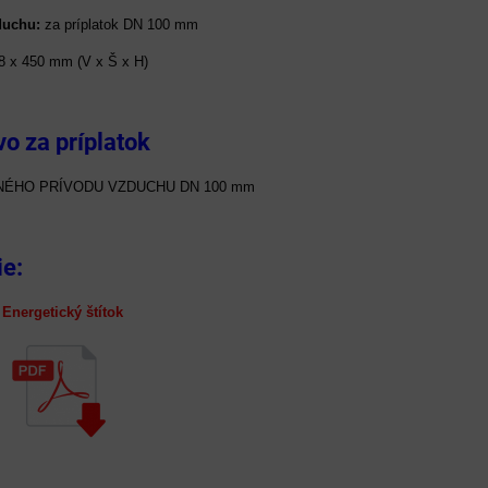
duchu:
za príplatok DN 100 mm
8 x 450 mm (V x Š x H)
vo za príplatok
ÉHO PRÍVODU VZDUCHU DN 100 mm
ie:
nergetický štítok