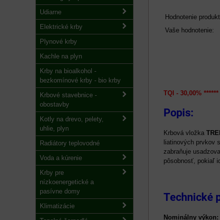
Udiarne
Hodnotenie produkt
Elektrické krby
Vaše hodnotenie:
Plynové krby
Kachle na plyn
Krby na bioalkohol -
bezkomínové krby - bio krby
TQI - 30,00% ******
Krbové stavebnice -
obostavby
Popis:
Kotly na drevo, pelety,
uhlie, plyn
Krbová vložka
TRE
liatinových prvkov
Radiátory teplovodné
zabraňuje usadzova
Voda a kúrenie
pôsobnosť, pokiaľ i
Krby pre
nízkoenergetické a
pasívne domy
Technické 
Klimatizácie
Nominálny výkon: