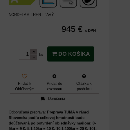
NORDFLAM TRENT ĽAVÝ
945 €
s DPH
DO KOŠÍKA
ks
Pridať k
Pridať do
Otázka k
Obľúbeným
zoznamu
produktu
Doručenia
Preprava TUMA v rámci
Slovenska podľa celkovej hmotnosti bude
doúčtovaná po potvrdení objednávky mailom: 0-
5kg = 9 €, 5,1-10kg = 10 €, 10,1-100kg = 20 €, 101-