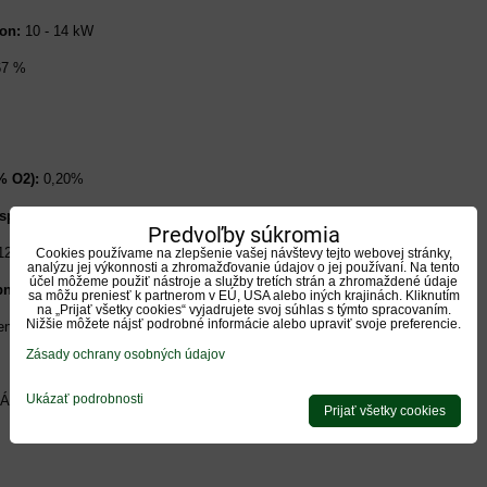
on:
10 - 14 kW
7 %
% O2):
0,20%
spalín:
380°C
Predvoľby súkromia
2 - 14 Pa
Cookies používame na zlepšenie vašej návštevy tejto webovej stránky,
analýzu jej výkonnosti a zhromažďovanie údajov o jej používaní. Na tento
účel môžeme použiť nástroje a služby tretích strán a zhromaždené údaje
pnosť:
do 140m2
sa môžu preniesť k partnerom v EÚ, USA alebo iných krajinách. Kliknutím
na „Prijať všetky cookies“ vyjadrujete svoj súhlas s týmto spracovaním.
Nižšie môžete nájsť podrobné informácie alebo upraviť svoje preferencie.
ené brikety
Zásady ochrany osobných údajov
Ukázať podrobnosti
Áno
Prijať všetky cookies