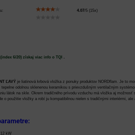
u:
4.07
/
5
(
15
x)
(index 6/20) získaj viac info o TQI
.
NT ĽAVÝ
je liatinová krbová vložka z ponuky produktov NORDflam. Je to mod
 s tepelne odolnou sklenenou keramikou s prievzdušným ventilačným systé
niu látok na skle. Okrem tradičného prívodu vzduchu má vložka aj možnosť s
de o použitie vložky a robí ju kompatibilnou nielen s tradičnými interiérmi, 
parametre:
12 kW