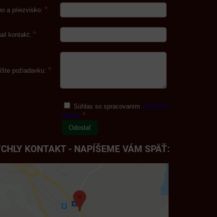
*
o a priezvisko:
*
ail kontakt:
*
íšte požiadavku:
Súhlas so spracovaním
osobných
*
údajov
Odoslať
CHLY KONTAKT - NAPÍŠEME VÁM SPÄŤ: