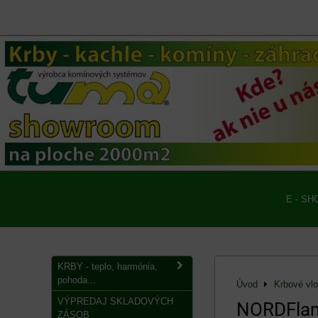
E - SH
KRBY - teplo, harmónia,
pohoda...
Úvod
Krbové vl
VÝPREDAJ SKLADOVÝCH
NORDFlam 
ZÁSOB