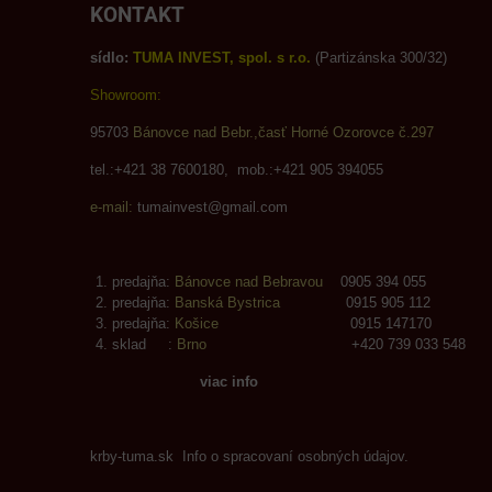
KONTAKT
sídlo:
TUMA INVEST, spol. s r.o.
(Partizánska 300/32)
Showroom:
95703
Bánovce nad Bebr.,časť Horné Ozorovce č.297
tel.:+421 38 7600180, mob.:+421 905 394055
e-mail:
tumainvest@gmail.com
predajňa:
Bánovce nad Bebravou
0905 394 055
predajňa:
Banská Bystrica
0915 905 112
predajňa:
Košice
0915 147170
sklad :
Brno
+420 739 033 548
viac info
krby-tuma.sk Info o spracovaní osobných údajov.