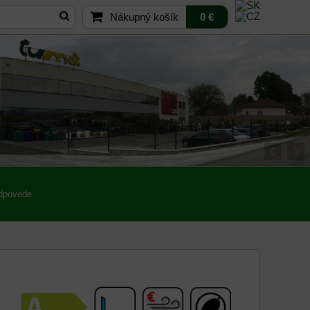
Nákupný košík
0 €
odpovede