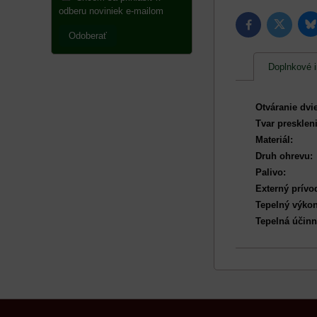
odberu noviniek e-mailom
B
Twitter
Facebook
Odoberať
Doplnkové i
Otváranie dvi
Tvar preskleni
Materiál:
Druh ohrevu:
Palivo:
Externý prívo
Tepelný výkon
Tepelná účinn