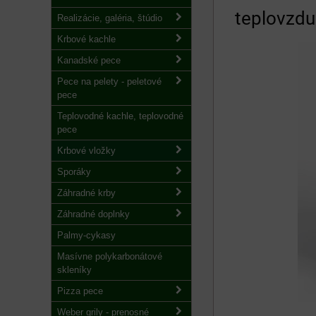
teplovzdu
Realizácie, galéria, štúdio
Krbové kachle
Kanadské pece
Pece na pelety - peletové
pece
Teplovodné kachle, teplovodné
pece
Krbové vložky
Sporáky
Záhradné krby
Záhradné doplnky
Palmy-cykasy
Masívne polykarbonátové
skleníky
Pizza pece
Weber grily - prenosné