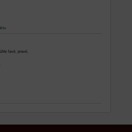
uktu
úhle ľavé, pravé,
é