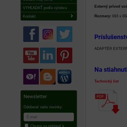
Externý prívod vz
VYHĽADAŤ podľa výrobcu
Rozmery:
693 x 65
Kontakt
Príslušenst
ADAPTÉR EXTERN
Na stiahnut
Technický list E
Newsletter
Odoberať naše novinky:
Chcem sa prihlásiť k