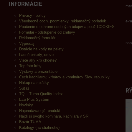
INFORMÁCIE
men
Privacy - policy
Všeobecné obch. podmienky, reklamačný poriadok
e-m
Poučenie o ochrane osobných údajov a použ.COOKIES
Formulár - odstúpenie od zmluvy
Reklamačný formulár
nap
Výpredaj
Dotácie na kotly na pelety
Lacné brikety, drevo
Viete aký krb chcete?
Top foto krby
Výstavy a prezentácie
Cech kachliarov, krbárov a kominárov Slov. republiky
Nákup na splátky
Súťaž
RÝ
TQI - Tuma Quality Index
Eco Plus System
Novinky
Najpredávanejší produkt
Nájdi si svojho kominára, kachliara v SR
Bazár TUMA
Katalógy (na stiahnutie)