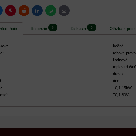
luesky
Pinterest
Reddit
LinkedIn
WhatsApp
E-
mail
0
0
nformácie
Recenzie
Diskusia
Otázka k prod
erok:
bočné
a:
rohové pravo
liatinové
teplovzdušn
drevo
d:
áno
:
10,1-15kW
osť:
70,1-80%