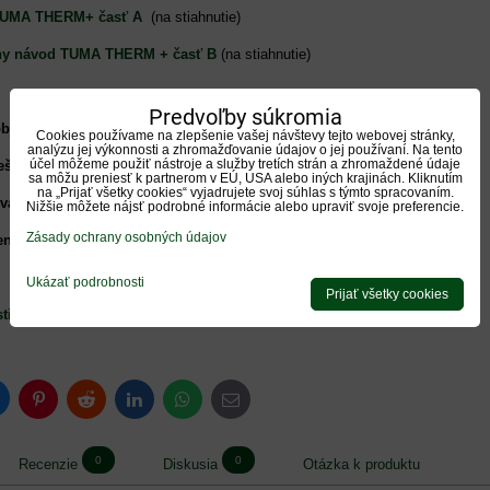
TUMA THERM+ časť A
(na stiahnutie)
ny návod TUMA THERM + časť B
(na stiahnutie)
Predvoľby súkromia
objednávku:
Cookies používame na zlepšenie vašej návštevy tejto webovej stránky,
analýzu jej výkonnosti a zhromažďovanie údajov o jej používaní. Na tento
účel môžeme použiť nástroje a služby tretích strán a zhromaždené údaje
ešný dekor
verzia tehla výška 7,2cm
(objednať)
sa môžu preniesť k partnerom v EÚ, USA alebo iných krajinách. Kliknutím
na „Prijať všetky cookies“ vyjadrujete svoj súhlas s týmto spracovaním.
ová odnímateľná strieška
(objednať)
Nižšie môžete nájsť podrobné informácie alebo upraviť svoje preferencie.
Zásady ochrany osobných údajov
enie Rotomax, Turbomax cena
podľa veľkosti a typu
(objednať)
Ukázať podrobnosti
Prijať všetky cookies
ti
komínového systému TUMA THERM PLUS.
luesky
Pinterest
Reddit
LinkedIn
WhatsApp
E-
mail
0
0
Recenzie
Diskusia
Otázka k produktu