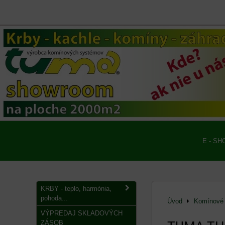
E - SH
KRBY - teplo, harmónia,
pohoda...
Úvod
Komínové 
VÝPREDAJ SKLADOVÝCH
ZÁSOB