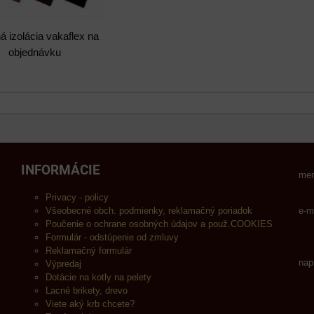
á izolácia vakaflex na
objednávku
INFORMÁCIE
men
Privacy - policy
Všeobecné obch. podmienky, reklamačný poriadok
e-m
Poučenie o ochrane osobných údajov a použ.COOKIES
Formulár - odstúpenie od zmluvy
Reklamačný formulár
nap
Výpredaj
Dotácie na kotly na pelety
Lacné brikety, drevo
Viete aký krb chcete?