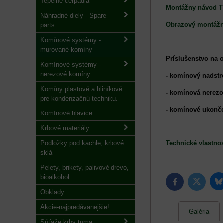
Tepelné čerpadlá
Montážny návod 
Náhradné diely - Spare
Obrazový montáž
parts
Komínové systémy -
murované komíny
Príslušenstvo na 
Komínové systémy -
nerezové komíny
- komínový nadstr
Komíny plastové a hliníkové
- komínová nerez
pre kondenzačnú techniku.
- komínové ukonč
Komínové hlavice
Krbové materiály
Podložky pod kachle, krbové
Technické vlastnos
sklá
Pelety, brikety, palivové drevo,
bioalkohol
B
Twitter
Facebook
Obklady
Akcie-najpredávanejšie!
Galéria
Súťaže krby tuma