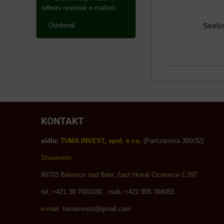
odberu noviniek e-mailom
Odoberať
Strešn
KONTAKT
sídlo:
TUMA INVEST, spol. s r.o.
(Partizánska 300/32)
Showroom:
95703
Bánovce nad Bebr.,časť Horné Ozorovce č.297
tel.:+421 38 7600180, mob.:+421 905 394055
e-mail:
tumainvest@gmail.com