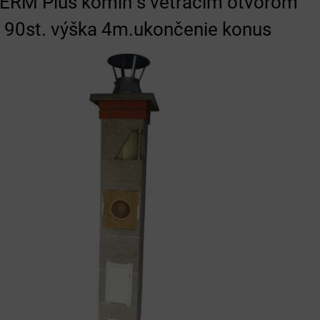
RM Plus komín s vetracím otvorom
 90st. výška 4m.ukončenie konus