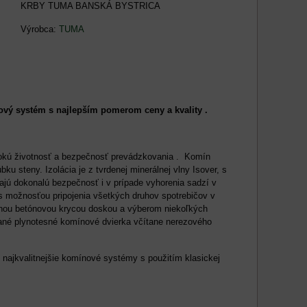
KRBY TUMA BANSKÁ BYSTRICA
Výrobca:
TUMA
vý systém s najlepším pomerom ceny a kvality .
sokú životnosť a bezpečnosť prevádzkovania . Komín
 steny. Izolácia je z tvrdenej minerálnej vlny Isover, s
ú dokonalú bezpečnosť i v prípade vyhorenia sadzí v
s možnosťou pripojenia všetkých druhov spotrebičov v
enou betónovou krycou doskou a výberom niekoľkých
ané plynotesné komínové dvierka včítane nerezového
 najkvalitnejšie komínové systémy s použitím klasickej