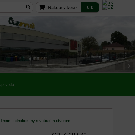
Nákupný košík
0 €
odpovede
Therm jednokomíny s vetracím otvorom