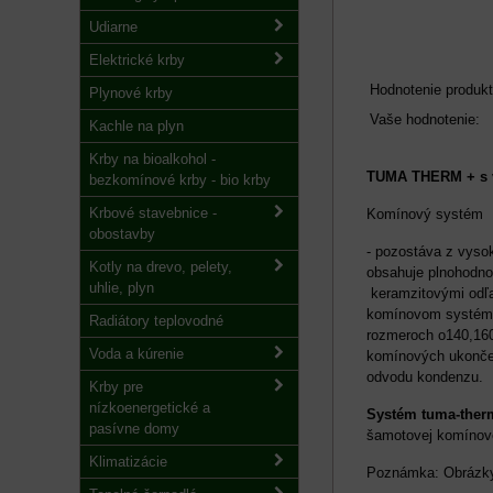
Udiarne
Elektrické krby
Hodnotenie produkt
Plynové krby
Vaše hodnotenie:
Kachle na plyn
Krby na bioalkohol -
TUMA THERM + s ve
bezkomínové krby - bio krby
Krbové stavebnice -
Komínový systém
obostavby
- pozostáva z vyso
Kotly na drevo, pelety,
obsahuje plnohodnot
uhlie, plyn
keramzitovými odľa
komínovom systéme. 
Radiátory teplovodné
rozmeroch o140,160
Voda a kúrenie
komínových ukončen
odvodu kondenzu.
Krby pre
nízkoenergetické a
Systém tuma-ther
pasívne domy
šamotovej komínov
Klimatizácie
Poznámka: Obrázky 