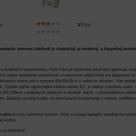
u:
3
/
5
(
1
x)
tracím otvorom /obrázok je ilustračný/ je moderný a bezpečný komíno
ko kvalitných komponentov, ktorú Vám pri správnom používaní garantujú vy
né zadné odvetranie umiestnené v komínovom plášti ktorý má duplovanú hrúbku
hčenými tvárnicami o rozmere 50x35x33cm s vetracím otvorom. Vám ponúkaj
Systém spľňa najprísnejšie kritéria noriem EÚ, je odolný vyhoreniu sadzí, 
,180,200mm variabilných vetracích a ventilač. šácht, s plnohodnotnou ľahč
í. Zárukou vysokej kvality sú ukončovacie komponenty z nereze, certifikov
m plus
je nový komínový systém, ktorý vo svojej kategórii zaraďujeme medzi
ej vložky.
sú ilustračné