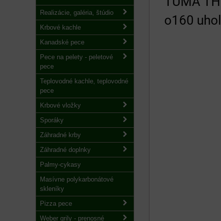
TUMA THE
Realizácie, galéria, štúdio
o160 uhol
Krbové kachle
Kanadské pece
Pece na pelety - peletové
pece
Teplovodné kachle, teplovodné
pece
Krbové vložky
Sporáky
Záhradné krby
Záhradné doplnky
Palmy-cykasy
Masívne polykarbonátové
skleníky
Pizza pece
Weber grily - prenosné