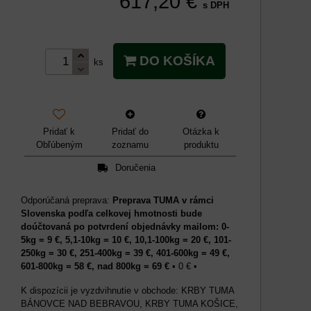
617,20 €
s DPH
DO KOŠÍKA
ks
Pridať k
Pridať do
Otázka k
Obľúbeným
zoznamu
produktu
Doručenia
Preprava TUMA v rámci
Slovenska podľa celkovej hmotnosti bude
doúčtovaná po potvrdení objednávky mailom: 0-
5kg = 9 €, 5,1-10kg = 10 €, 10,1-100kg = 20 €, 101-
250kg = 30 €, 251-400kg = 39 €, 401-600kg = 49 €,
601-800kg = 58 €, nad 800kg = 69 €
•
0 €
•
KRBY TUMA
BÁNOVCE NAD BEBRAVOU, KRBY TUMA KOŠICE,