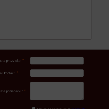
*
o a priezvisko:
*
ail kontakt:
*
íšte požiadavku: