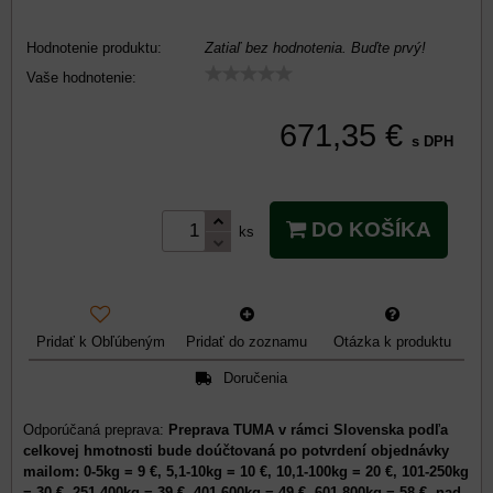
Hodnotenie produktu:
Zatiaľ bez hodnotenia. Buďte prvý!
Vaše hodnotenie:
671,35 €
s DPH
DO KOŠÍKA
ks
Pridať k Obľúbeným
Pridať do zoznamu
Otázka k produktu
Doručenia
Preprava TUMA v rámci Slovenska podľa
celkovej hmotnosti bude doúčtovaná po potvrdení objednávky
mailom: 0-5kg = 9 €, 5,1-10kg = 10 €, 10,1-100kg = 20 €, 101-250kg
= 30 €, 251-400kg = 39 €, 401-600kg = 49 €, 601-800kg = 58 €, nad