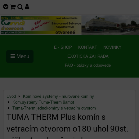
E - SHOP
KONTAKT
NOVINKY
Menu
EXOTICKÁ ZÁHRADA
FAQ - otázky a odpovede
Úvod
Komínové systémy - murované komíny
Kom.systémy Tuma-Therm šamot
Tuma-Therm jednokomíny s vetracím otvorom
TUMA THERM Plus komín s
vetracím otvorom o180 uhol 90st.