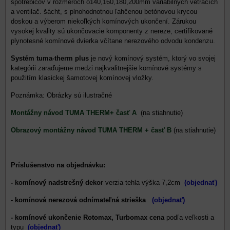
spotrebičov v rozmeroch o140,160,180,200mm variabilných vetracích
a ventilač. šácht, s plnohodnotnou ľahčenou betónovou krycou
doskou a výberom niekoľkých komínových ukončení. Zárukou
vysokej kvality sú ukončovacie komponenty z nereze, certifikované
plynotesné komínové dvierka včítane nerezového odvodu kondenzu.
Systém tuma-therm plus
je nový komínový systém, ktorý vo svojej
kategórii zaraďujeme medzi najkvalitnejšie komínové systémy s
použitím klasickej šamotovej komínovej vložky.
Poznámka: Obrázky sú ilustračné
Montážny návod TUMA THERM+ časť A
(na stiahnutie)
Obrazový montážny návod TUMA THERM + časť B
(na stiahnutie)
Príslušenstvo na objednávku:
- komínový nadstrešný dekor
verzia tehla výška 7,2cm
(objednať)
- komínová nerezová odnímateľná strieška
(objednať)
- komínové ukončenie Rotomax, Turbomax cena
podľa veľkosti a
typu
(objednať)