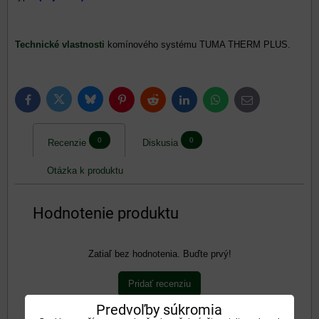
Technické vlastnosti
komínového systému TUMA THERM PLUS.
Bluesky
Twitter
Facebook
Pinterest
Reddit
LinkedIn
WhatsApp
E-
mail
0
0
Recenzie
Diskusia
Otázka k produktu
Hodnotenie produktu
Zatiaľ bez hodnotenia. Buďte prvý!
Pridať recenziu
Pridať recenziu
Predvoľby súkromia