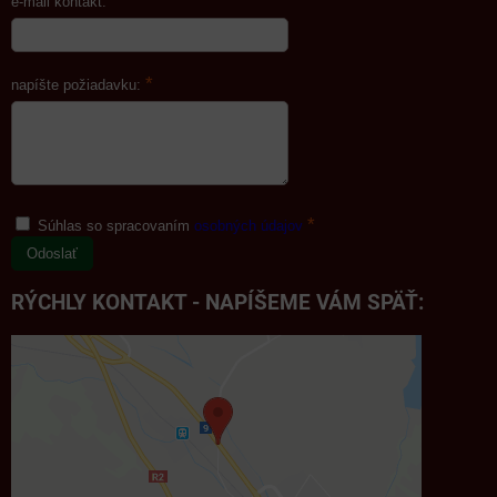
*
e-mail kontakt:
*
napíšte požiadavku:
*
Súhlas so spracovaním
osobných údajov
Odoslať
RÝCHLY KONTAKT - NAPÍŠEME VÁM SPÄŤ: