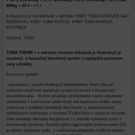
800kg = 69 €
•
0 €
•
KRBY TUMA BÁNOVCE NAD
BEBRAVOU, KRBY TUMA KOŠICE, KRBY TUMA BANSKÁ
BYSTRICA
Výrobca:
TUMA
TUMA THERM + s vetracím otvorom /obrázok je ilustračný/ je
moderný a bezpečný komínový systém s najlepším pomerom
ceny a kvality .
Komínový systém
- pozostáva z vysoko kvalitných komponentov, ktorú Vám pri
správnom používaní garantujú vysokú životnosť a bezpečnosť
prevádzkovania . Komín obsahuje plnohodnotné zadné odvetranie
umiestnené v komínovom plášti ktorý má duplovanú hrúbku steny.
Izolácia je z tvrdenej minerálnej vlny Isover, s keramzitovými
odľahčenými tvárnicami o rozmere 57x40x33cm s vetracím otvorom.
Vám ponúkajú dokonalú bezpečnosť i v prípade vyhorenia sadzí v
komínovom systéme. Systém spľňa najprísnejšie kritéria noriem EÚ,
je odolný vyhoreniu sadzí, s možnosťou pripojenia všetkých druhov