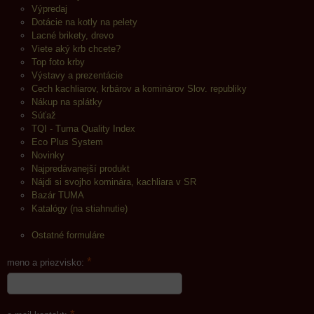
Výpredaj
Dotácie na kotly na pelety
Lacné brikety, drevo
Viete aký krb chcete?
Top foto krby
Výstavy a prezentácie
Cech kachliarov, krbárov a kominárov Slov. republiky
Nákup na splátky
Súťaž
TQI - Tuma Quality Index
Eco Plus System
Novinky
Najpredávanejší produkt
Nájdi si svojho kominára, kachliara v SR
Bazár TUMA
Katalógy (na stiahnutie)
Ostatné formuláre
*
meno a priezvisko: