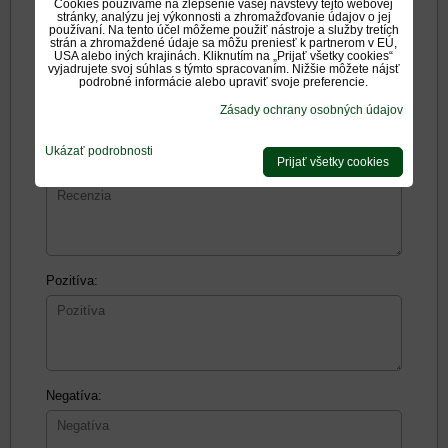
Cookies používame na zlepšenie vašej návštevy tejto webovej
stránky, analýzu jej výkonnosti a zhromažďovanie údajov o jej
používaní. Na tento účel môžeme použiť nástroje a služby tretích
Názov:
strán a zhromaždené údaje sa môžu preniesť k partnerom v EÚ,
USA alebo iných krajinách. Kliknutím na „Prijať všetky cookies“
vyjadrujete svoj súhlas s týmto spracovaním. Nižšie môžete nájsť
podrobné informácie alebo upraviť svoje preferencie.
*
Meno:
Zásady ochrany osobných údajov
Ukázať podrobnosti
Prijať všetky cookies
Recenzia:
Pozitíva:
Negatíva: