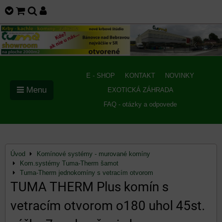
E - SHOP
KONTAKT
NOVINKY
Menu
EXOTICKÁ ZÁHRADA
FAQ - otázky a odpovede
Úvod
Komínové systémy - murované komíny
Kom.systémy Tuma-Therm šamot
Tuma-Therm jednokomíny s vetracím otvorom
TUMA THERM Plus komín s
vetracím otvorom o180 uhol 45st.