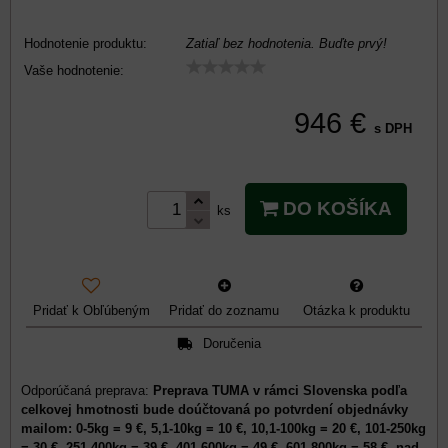
Hodnotenie produktu:
Zatiaľ bez hodnotenia. Buďte prvý!
Vaše hodnotenie:
946 €
s DPH
DO KOŠÍKA
ks
Pridať k Obľúbeným
Pridať do zoznamu
Otázka k produktu
Doručenia
Preprava TUMA v rámci Slovenska podľa
celkovej hmotnosti bude doúčtovaná po potvrdení objednávky
mailom: 0-5kg = 9 €, 5,1-10kg = 10 €, 10,1-100kg = 20 €, 101-250kg
= 30 €, 251-400kg = 39 €, 401-600kg = 49 €, 601-800kg = 58 €, nad