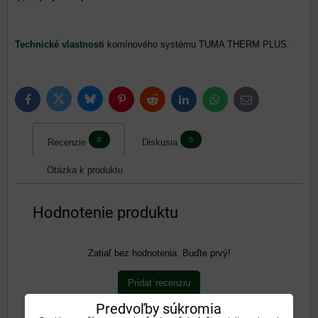
Technické vlastnosti
komínového systému TUMA THERM PLUS.
Bluesky
Twitter
Facebook
Pinterest
Reddit
LinkedIn
WhatsApp
E-
mail
0
0
Recenzie
Diskusia
Otázka k produktu
Hodnotenie produktu
Zatiaľ bez hodnotenia. Buďte prvý!
Pridať recenziu
Pridať recenziu
Predvoľby súkromia