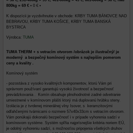
800kg = 69 €
•
0 €
•
KRBY TUMA BÁNOVCE NAD
BEBRAVOU, KRBY TUMA KOŠICE, KRBY TUMA BANSKÁ
BYSTRICA
Výrobca:
TUMA
TUMA THERM + s vetracím otvorom /obrázok je ilustračný/ je
moderný a bezpečný komínový systém s najlepším pomerom
ceny a kvality .
Komínový systém
- pozostáva z vysoko kvalitných komponentov, ktorú Vám pri
správnom používaní garantujú vysokú životnosť a bezpečnosť
prevádzkovania . Komín obsahuje plnohodnotné zadné odvetranie
umiestnené v komínovom plášti ktorý má duplovanú hrúbku steny.
Izolácia je z tvrdenej minerálnej vlny Isover, s keramzitovými
odľahčenými tvárnicami o rozmere 57x40x33cm s vetracím otvorom.
Vám ponúkajú dokonalú bezpečnosť i v prípade vyhorenia sadzí v
komínovom systéme. Systém spľňa najprísnejšie kritéria noriem EÚ,
je odolný vyhoreniu sadzí, s možnosťou pripojenia všetkých druhov