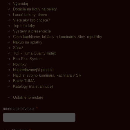
Výpredaj
Dotácie na kotly na pelety
Lacné brikety, drevo
Viete aký krb chcete?
Top foto krby
Výstavy a prezentácie
Cech kachliarov, krbárov a kominárov Slov. republiky
Nákup na splátky
Súťaž
TQI - Tuma Quality Index
Eco Plus System
Novinky
Najpredávanejší produkt
Nájdi si svojho kominára, kachliara v SR
Bazár TUMA
Katalógy (na stiahnutie)
Ostatné formuláre
*
meno a priezvisko: