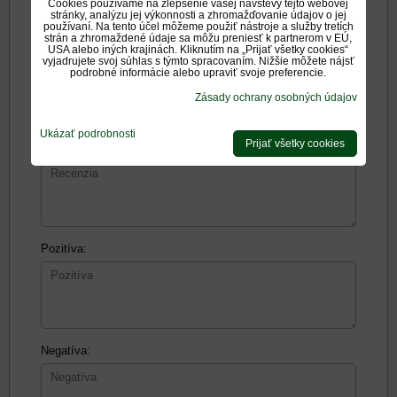
Cookies používame na zlepšenie vašej návštevy tejto webovej
stránky, analýzu jej výkonnosti a zhromažďovanie údajov o jej
používaní. Na tento účel môžeme použiť nástroje a služby tretích
Názov:
strán a zhromaždené údaje sa môžu preniesť k partnerom v EÚ,
USA alebo iných krajinách. Kliknutím na „Prijať všetky cookies“
vyjadrujete svoj súhlas s týmto spracovaním. Nižšie môžete nájsť
podrobné informácie alebo upraviť svoje preferencie.
*
Meno:
Zásady ochrany osobných údajov
Ukázať podrobnosti
Prijať všetky cookies
Recenzia:
Pozitíva:
Negatíva: