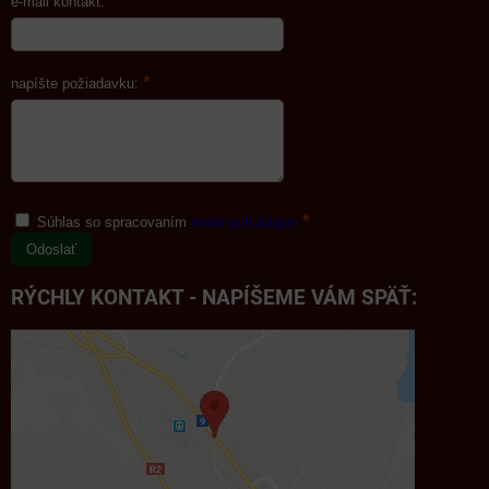
*
e-mail kontakt:
*
napíšte požiadavku:
*
Súhlas so spracovaním
osobných údajov
Odoslať
RÝCHLY KONTAKT - NAPÍŠEME VÁM SPÄŤ: