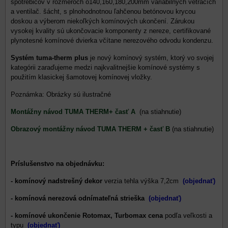
spotrebičov v rozmeroch o140,160,180,200mm variabilných vetracích
a ventilač. šácht, s plnohodnotnou ľahčenou betónovou krycou
doskou a výberom niekoľkých komínových ukončení. Zárukou
vysokej kvality sú ukončovacie komponenty z nereze, certifikované
plynotesné komínové dvierka včítane nerezového odvodu kondenzu.
Systém tuma-therm plus
je nový komínový systém, ktorý vo svojej
kategórii zaraďujeme medzi najkvalitnejšie komínové systémy s
použitím klasickej šamotovej komínovej vložky.
Poznámka: Obrázky sú ilustračné
Montážny návod TUMA THERM+ časť A
(na stiahnutie)
Obrazový montážny návod TUMA THERM + časť B
(na stiahnutie)
Príslušenstvo na objednávku:
- komínový nadstrešný dekor
verzia tehla výška 7,2cm
(objednať)
- komínová nerezová odnímateľná strieška
(objednať)
- komínové ukončenie Rotomax, Turbomax cena
podľa veľkosti a
typu
(objednať)