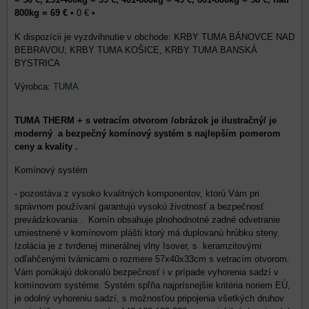
800kg = 69 €
•
0 €
•
KRBY TUMA BÁNOVCE NAD
BEBRAVOU, KRBY TUMA KOŠICE, KRBY TUMA BANSKÁ
BYSTRICA
Výrobca:
TUMA
TUMA THERM + s vetracím otvorom /obrázok je ilustračný/ je
moderný a bezpečný komínový systém s najlepším pomerom
ceny a kvality .
Komínový systém
- pozostáva z vysoko kvalitných komponentov, ktorú Vám pri
správnom používaní garantujú vysokú životnosť a bezpečnosť
prevádzkovania . Komín obsahuje plnohodnotné zadné odvetranie
umiestnené v komínovom plášti ktorý má duplovanú hrúbku steny.
Izolácia je z tvrdenej minerálnej vlny Isover, s keramzitovými
odľahčenými tvárnicami o rozmere 57x40x33cm s vetracím otvorom.
Vám ponúkajú dokonalú bezpečnosť i v prípade vyhorenia sadzí v
komínovom systéme. Systém spľňa najprísnejšie kritéria noriem EÚ,
je odolný vyhoreniu sadzí, s možnosťou pripojenia všetkých druhov