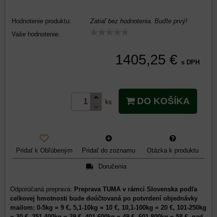
Hodnotenie produktu:
Zatiaľ bez hodnotenia. Buďte prvý!
Vaše hodnotenie:
1405,25 €
s DPH
DO KOŠÍKA
ks
Pridať k Obľúbeným
Pridať do zoznamu
Otázka k produktu
Doručenia
Preprava TUMA v rámci Slovenska podľa
celkovej hmotnosti bude doúčtovaná po potvrdení objednávky
mailom: 0-5kg = 9 €, 5,1-10kg = 10 €, 10,1-100kg = 20 €, 101-250kg
= 30 €, 251-400kg = 39 €, 401-600kg = 49 €, 601-800kg = 58 €, nad