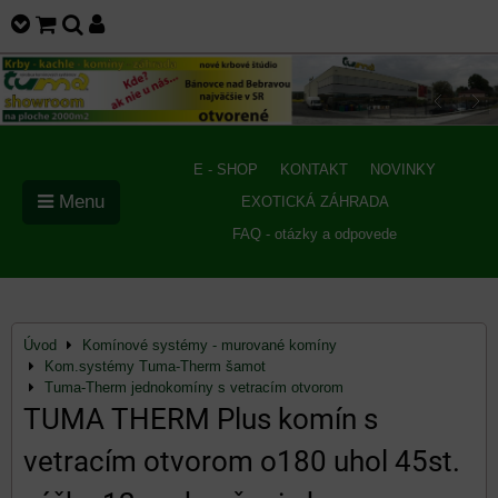
E - SHOP
KONTAKT
NOVINKY
Menu
EXOTICKÁ ZÁHRADA
FAQ - otázky a odpovede
Úvod
Komínové systémy - murované komíny
Kom.systémy Tuma-Therm šamot
Tuma-Therm jednokomíny s vetracím otvorom
TUMA THERM Plus komín s
vetracím otvorom o180 uhol 45st.