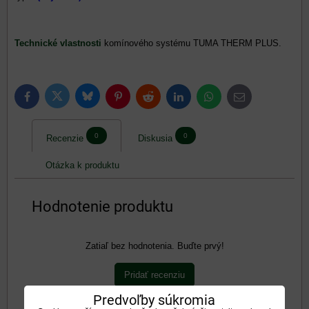
Technické vlastnosti
komínového systému TUMA THERM PLUS.
Bluesky
Twitter
Facebook
Pinterest
Reddit
LinkedIn
WhatsApp
E-
mail
0
0
Recenzie
Diskusia
Otázka k produktu
Hodnotenie produktu
Zatiaľ bez hodnotenia. Buďte prvý!
Pridať recenziu
Pridať recenziu
Predvoľby súkromia