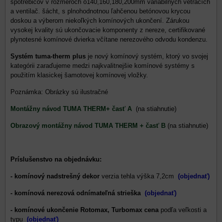
spotrebičov v rozmeroch o140,160,180,200mm variabilných vetracích
a ventilač. šácht, s plnohodnotnou ľahčenou betónovou krycou
doskou a výberom niekoľkých komínových ukončení. Zárukou
vysokej kvality sú ukončovacie komponenty z nereze, certifikované
plynotesné komínové dvierka včítane nerezového odvodu kondenzu.
Systém tuma-therm plus
je nový komínový systém, ktorý vo svojej
kategórii zaraďujeme medzi najkvalitnejšie komínové systémy s
použitím klasickej šamotovej komínovej vložky.
Poznámka: Obrázky sú ilustračné
Montážny návod TUMA THERM+ časť A
(na stiahnutie)
Obrazový montážny návod TUMA THERM + časť B
(na stiahnutie)
Príslušenstvo na objednávku:
- komínový nadstrešný dekor
verzia tehla výška 7,2cm
(objednať)
- komínová nerezová odnímateľná strieška
(objednať)
- komínové ukončenie Rotomax, Turbomax cena
podľa veľkosti a
typu
(objednať)