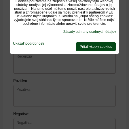
Cookies používame na zlepšenie vašej návštevy tejto webovej
stránky, analýzu jej výkonnosti a zhromažďovanie údajov o jej
používaní. Na tento účel môžeme použiť nástroje a služby tretích
Názov:
strán a zhromaždené údaje sa môžu preniesť k partnerom v EÚ,
USA alebo iných krajinách. Kliknutím na „Prijať všetky cookies“
vyjadrujete svoj súhlas s týmto spracovaním. Nižšie môžete nájsť
podrobné informácie alebo upraviť svoje preferencie.
*
Meno:
Zásady ochrany osobných údajov
Ukázať podrobnosti
Prijať všetky cookies
Recenzia:
Pozitíva:
Negatíva: