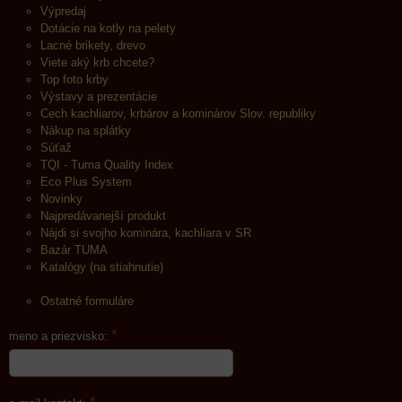
Výpredaj
Dotácie na kotly na pelety
Lacné brikety, drevo
Viete aký krb chcete?
Top foto krby
Výstavy a prezentácie
Cech kachliarov, krbárov a kominárov Slov. republiky
Nákup na splátky
Súťaž
TQI - Tuma Quality Index
Eco Plus System
Novinky
Najpredávanejší produkt
Nájdi si svojho kominára, kachliara v SR
Bazár TUMA
Katalógy (na stiahnutie)
Ostatné formuláre
*
meno a priezvisko: