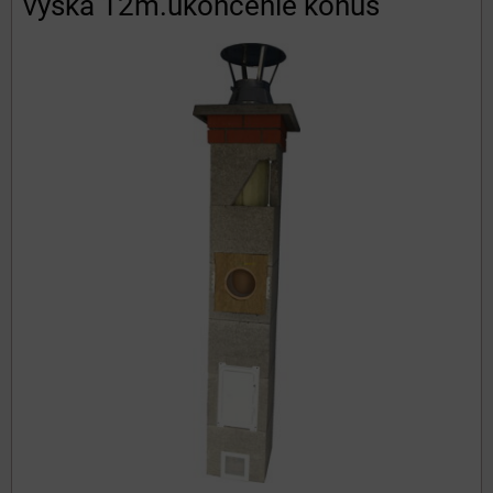
výška 12m.ukončenie konus