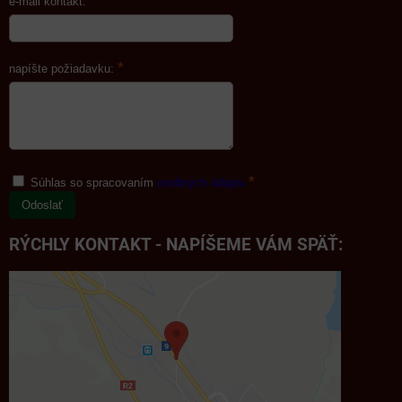
*
e-mail kontakt:
*
napíšte požiadavku:
*
Súhlas so spracovaním
osobných údajov
Odoslať
RÝCHLY KONTAKT - NAPÍŠEME VÁM SPÄŤ: