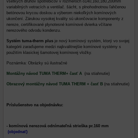
všetkých druhov spotrebičov v rozmeroch o140,160,180,200mm
variabilných vetracích a ventilač. šácht, s plnohodnotnou ľahčenou
betónovou krycou doskou a výberom niekoľkých komínových
ukončení. Zárukou vysokej kvality sú ukončovacie komponenty z
nereze, certifikované plynotesné komínové dvierka včítane
nerezového odvodu kondenzu.
Systém tuma-therm plus
je nový komínový systém, ktorý vo svojej
kategórii zaraďujeme medzi najkvalitnejšie komínové systémy s
použitím klasickej šamotovej komínovej vložky.
Poznámka: Obrázky sú ilustračné
Montážny návod TUMA THERM+ časť A
(na stiahnutie)
Obrazový montážny návod TUMA THERM + časť B
(na stiahnutie)
Príslušenstvo na objednávku:
- komínová nerezová odnímateľná strieška pr.160 mm
(objednať)