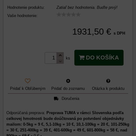
Hodnotenie produktu:
Zatiaľ bez hodnotenia. Buďte prvý!
Vaše hodnotenie:
1931,50 €
s DPH
DO KOŠÍKA
ks
Pridať k Obľúbeným
Pridať do zoznamu
Otázka k produktu
Doručenia
Preprava TUMA v rámci Slovenska podľa
celkovej hmotnosti bude doúčtovaná po potvrdení objednávky
mailom: 0-5kg = 9 €, 5,1-10kg = 10 €, 10,1-100kg = 20 €, 101-250kg
= 30 €, 251-400kg = 39 €, 401-600kg = 49 €, 601-800kg = 58 €, nad
800kg = 69 €
•
0 €
•