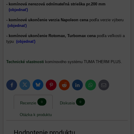
- komínová nerezová odnímateľná strieška pr.200 mm
(objednať)
- komínové ukončenie verzia Napoleon
cena
podľa verzie výberu
(objednať)
- komínové ukončenie Rotomax, Turbomax cena
podľa veľkosti a
typu
(objednať)
Technické vlastnosti
komínového systému TUMA THERM PLUS.
Bluesky
Twitter
Facebook
Pinterest
Reddit
LinkedIn
WhatsApp
E-
mail
0
0
Recenzie
Diskusia
Otázka k produktu
Hodnotenie produktu