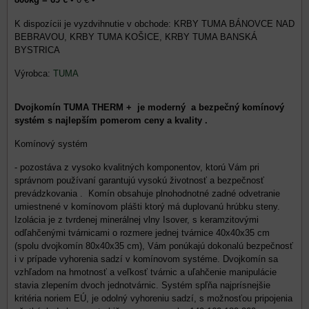
KRBY TUMA BÁNOVCE NAD
BEBRAVOU, KRBY TUMA KOŠICE, KRBY TUMA BANSKÁ
BYSTRICA
Výrobca:
TUMA
Dvojkomín TUMA THERM + je moderný a bezpečný komínový
systém s najlepším pomerom ceny a kvality .
Komínový systém
- pozostáva z vysoko kvalitných komponentov, ktorú Vám pri
správnom používaní garantujú vysokú životnosť a bezpečnosť
prevádzkovania . Komín obsahuje plnohodnotné zadné odvetranie
umiestnené v komínovom plášti ktorý má duplovanú hrúbku steny.
Izolácia je z tvrdenej minerálnej vlny Isover, s keramzitovými
odľahčenými tvárnicami o rozmere jednej tvárnice 40x40x35 cm
(spolu dvojkomín 80x40x35 cm), Vám ponúkajú dokonalú bezpečnosť
i v prípade vyhorenia sadzí v komínovom systéme. Dvojkomín sa
vzhľadom na hmotnosť a veľkosť tvárnic a uľahčenie manipulácie
stavia zlepením dvoch jednotvárnic. Systém spľňa najprísnejšie
kritéria noriem EÚ, je odolný vyhoreniu sadzí, s možnosťou pripojenia