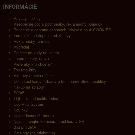
INFORMÁCIE
Privacy - policy
Všeobecné obch. podmienky, reklamačný poriadok
Poučenie o ochrane osobných údajov a použ.COOKIES
Formulár - odstúpenie od zmluvy
Reklamačný formulár
Výpredaj
Dotácie na kotly na pelety
Lacné brikety, drevo
Viete aký krb chcete?
Top foto krby
Výstavy a prezentácie
Cech kachliarov, krbárov a kominárov Slov. republiky
Nákup na splátky
Súťaž
TQI - Tuma Quality Index
Eco Plus System
Novinky
Najpredávanejší produkt
Nájdi si svojho kominára, kachliara v SR
Bazár TUMA
Katalógy (na stiahnutie)