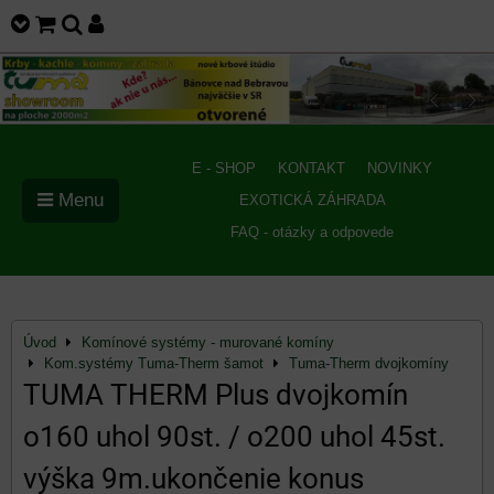
E - SHOP
KONTAKT
NOVINKY
Menu
EXOTICKÁ ZÁHRADA
FAQ - otázky a odpovede
Úvod
Komínové systémy - murované komíny
Kom.systémy Tuma-Therm šamot
Tuma-Therm dvojkomíny
TUMA THERM Plus dvojkomín
o160 uhol 90st. / o200 uhol 45st.
výška 9m.ukončenie konus