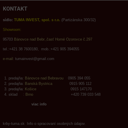
KONTAKT
sídlo:
TUMA INVEST, spol. s r.o.
(Partizánska 300/32)
Showroom:
95703
Bánovce nad Bebr.,časť Horné Ozorovce č.297
tel.:+421 38 7600180, mob.:+421 905 394055
e-mail:
tumainvest@gmail.com
predajňa:
Bánovce nad Bebravou
0905 394 055
predajňa:
Banská Bystrica
0915 905 112
predajňa:
Košice
0915 147170
sklad :
Brno
+420 739 033 548
viac info
krby-tuma.sk Info o spracovaní osobných údajov.