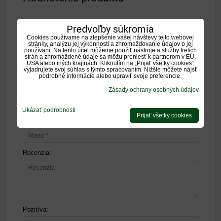
Zatiaľ bez hodnotenia. Buďte prvý!
Predvoľby súkromia
Cookies používame na zlepšenie vašej návštevy tejto webovej
stránky, analýzu jej výkonnosti a zhromažďovanie údajov o jej
Pridať recenziu
používaní. Na tento účel môžeme použiť nástroje a služby tretích
strán a zhromaždené údaje sa môžu preniesť k partnerom v EÚ,
Pridať recenziu
USA alebo iných krajinách. Kliknutím na „Prijať všetky cookies“
vyjadrujete svoj súhlas s týmto spracovaním. Nižšie môžete nájsť
podrobné informácie alebo upraviť svoje preferencie.
Názov:
Zásady ochrany osobných údajov
Ukázať podrobnosti
Prijať všetky cookies
*
Meno:
Recenzia:
Pozitíva: