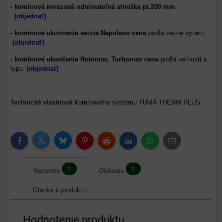
- komínová nerezová odnímateľná strieška pr.200 mm
(objednať)
- komínové ukončenie verzia Napoleon
cena
podľa verzie výberu
(objednať)
- komínové ukončenie Rotomax, Turbomax cena
podľa veľkosti a
typu
(objednať)
Technické vlastnosti
komínového systému TUMA THERM PLUS.
Bluesky
Twitter
Facebook
Pinterest
Reddit
LinkedIn
WhatsApp
E-
mail
0
0
Recenzie
Diskusia
Otázka k produktu
Hodnotenie produktu