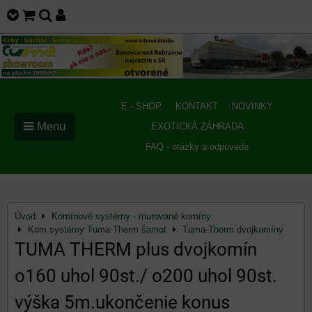
E - SHOP
KONTAKT
NOVINKY
Menu
EXOTICKÁ ZÁHRADA
FAQ - otázky a odpovede
Úvod
Komínové systémy - murované komíny
Kom.systémy Tuma-Therm šamot
Tuma-Therm dvojkomíny
TUMA THERM plus dvojkomín
o160 uhol 90st./ o200 uhol 90st.
výška 5m.ukončenie konus