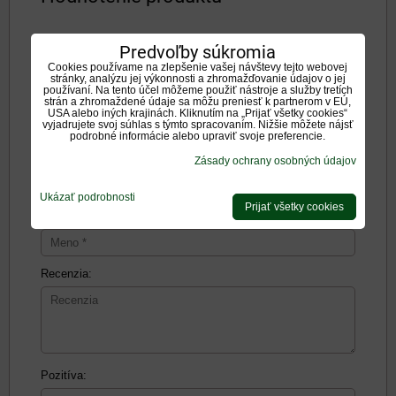
Zatiaľ bez hodnotenia. Buďte prvý!
Predvoľby súkromia
Cookies používame na zlepšenie vašej návštevy tejto webovej
stránky, analýzu jej výkonnosti a zhromažďovanie údajov o jej
Pridať recenziu
používaní. Na tento účel môžeme použiť nástroje a služby tretích
strán a zhromaždené údaje sa môžu preniesť k partnerom v EÚ,
Pridať recenziu
USA alebo iných krajinách. Kliknutím na „Prijať všetky cookies“
vyjadrujete svoj súhlas s týmto spracovaním. Nižšie môžete nájsť
podrobné informácie alebo upraviť svoje preferencie.
Názov:
Zásady ochrany osobných údajov
Ukázať podrobnosti
Prijať všetky cookies
*
Meno:
Recenzia:
Pozitíva: