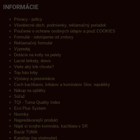
INFORMÁCIE
Privacy - policy
Všeobecné obch. podmienky, reklamačný poriadok
Poučenie o ochrane osobných údajov a použ.COOKIES
Formulár - odstúpenie od zmluvy
Reklamačný formulár
Výpredaj
Dotácie na kotly na pelety
Lacné brikety, drevo
Viete aký krb chcete?
Top foto krby
Výstavy a prezentácie
Cech kachliarov, krbárov a kominárov Slov. republiky
Nákup na splátky
Súťaž
TQI - Tuma Quality Index
Eco Plus System
Novinky
Najpredávanejší produkt
Nájdi si svojho kominára, kachliara v SR
Bazár TUMA
Katalógy (na stiahnutie)