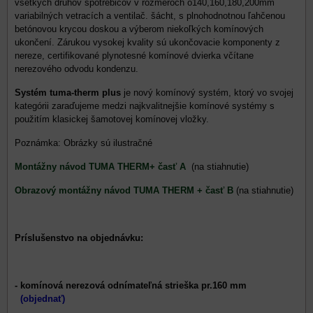
všetkých druhov spotrebičov v rozmeroch o140,160,180,200mm
variabilných vetracích a ventilač. šácht, s plnohodnotnou ľahčenou
betónovou krycou doskou a výberom niekoľkých komínových
ukončení. Zárukou vysokej kvality sú ukončovacie komponenty z
nereze, certifikované plynotesné komínové dvierka včítane
nerezového odvodu kondenzu.
Systém tuma-therm plus
je nový komínový systém, ktorý vo svojej
kategórii zaraďujeme medzi najkvalitnejšie komínové systémy s
použitím klasickej šamotovej komínovej vložky.
Poznámka: Obrázky sú ilustračné
Montážny návod TUMA THERM+ časť A
(na stiahnutie)
Obrazový montážny návod TUMA THERM + časť B
(na stiahnutie)
Príslušenstvo na objednávku:
- komínová nerezová odnímateľná strieška pr.160 mm
(objednať)