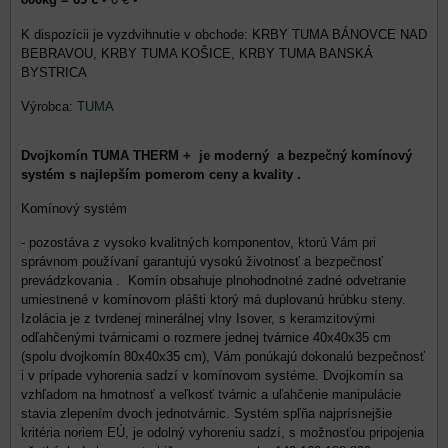
KRBY TUMA BÁNOVCE NAD
BEBRAVOU, KRBY TUMA KOŠICE, KRBY TUMA BANSKÁ
BYSTRICA
Výrobca:
TUMA
Dvojkomín TUMA THERM + je moderný a bezpečný komínový
systém s najlepším pomerom ceny a kvality .
Komínový systém
- pozostáva z vysoko kvalitných komponentov, ktorú Vám pri
správnom používaní garantujú vysokú životnosť a bezpečnosť
prevádzkovania . Komín obsahuje plnohodnotné zadné odvetranie
umiestnené v komínovom plášti ktorý má duplovanú hrúbku steny.
Izolácia je z tvrdenej minerálnej vlny Isover, s keramzitovými
odľahčenými tvárnicami o rozmere jednej tvárnice 40x40x35 cm
(spolu dvojkomín 80x40x35 cm), Vám ponúkajú dokonalú bezpečnosť
i v prípade vyhorenia sadzí v komínovom systéme. Dvojkomín sa
vzhľadom na hmotnosť a veľkosť tvárnic a uľahčenie manipulácie
stavia zlepením dvoch jednotvárnic. Systém spľňa najprísnejšie
kritéria noriem EÚ, je odolný vyhoreniu sadzí, s možnosťou pripojenia