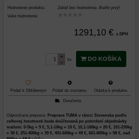
Hodnotenie produktu:
Zatiaľ bez hodnotenia. Buďte prvý!
Vaše hodnotenie:
1291,10 €
s DPH
DO KOŠÍKA
ks
Pridať k Obľúbeným
Pridať do zoznamu
Otázka k produktu
Doručenia
Preprava TUMA v rámci Slovenska podľa
celkovej hmotnosti bude doúčtovaná po potvrdení objednávky
mailom: 0-5kg = 9 €, 5,1-10kg = 10 €, 10,1-100kg = 20 €, 101-250kg
= 30 €, 251-400kg = 39 €, 401-600kg = 49 €, 601-800kg = 58 €, nad
800kg = 69 €
•
0 €
•