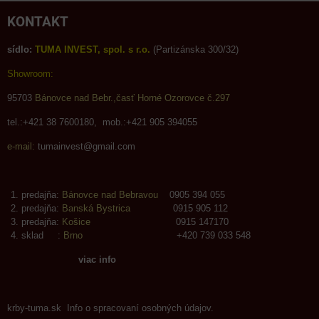
KONTAKT
sídlo:
TUMA INVEST, spol. s r.o.
(Partizánska 300/32)
Showroom:
95703
Bánovce nad Bebr.,časť Horné Ozorovce č.297
tel.:+421 38 7600180, mob.:+421 905 394055
e-mail:
tumainvest@gmail.com
predajňa:
Bánovce nad Bebravou
0905 394 055
predajňa:
Banská Bystrica
0915 905 112
predajňa:
Košice
0915 147170
sklad :
Brno
+420 739 033 548
viac info
krby-tuma.sk Info o spracovaní osobných údajov.