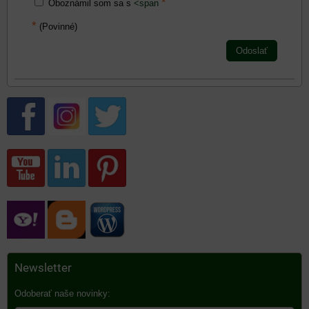
*
Oboznámil som sa s
<span
*
(Povinné)
Odoslať
Newsletter
Odoberať naše novinky: