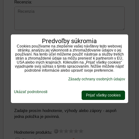
Recenzia:
Pozitíva:
Predvoľby súkromia
Cookies používame na zlepšenie vašej návštevy tejto webovej
stránky, analýzu jej výkonnosti a zhromažďovanie údajov o jej
používaní. Na tento účel môžeme použiť nástroje a služby tretích
strán a zhromaždené údaje sa môžu preniesť k partnerom v EÚ,
USA alebo iných krajinách. Kliknutím na „Prijať všetky cookies“
vyjadrujete svoj súhlas s týmto spracovaním. Nižšie môžete nájsť
podrobné informácie alebo upraviť svoje preferencie.
Negatíva:
Zásady ochrany osobných údajov
Ukázať podrobnosti
Prijať všetky cookies
Zadajte prosím hodnotenie, výhody alebo zápory - aspoň
jedna položka je povinná.
Hodnotenie produktu: