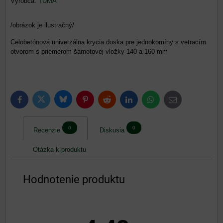
Výrobca:
TUMA
/obrázok je ilustračný/
Celobetónová univerzálna krycia doska pre jednokomíny s vetracím
otvorom s priemerom šamotovej vložky 140 a 160 mm
Bluesky
Twitter
Facebook
Pinterest
Reddit
LinkedIn
WhatsApp
E-
mail
0
0
Recenzie
Diskusia
Otázka k produktu
Hodnotenie produktu