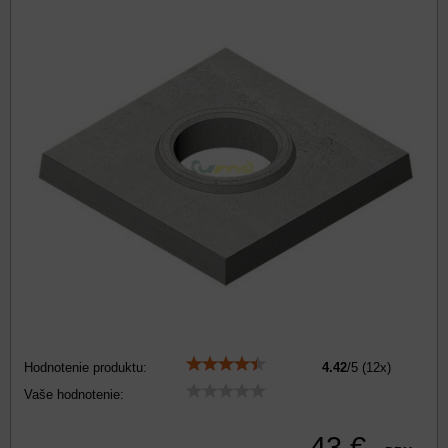
Hodnotenie produktu:
4.42
/
5
(
12
x)
Vaše hodnotenie:
43 €