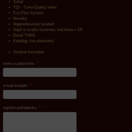
Súťaž
TQI - Tuma Quality Index
Eco Plus System
Novinky
Najpredávanejší produkt
Nájdi si svojho kominára, kachliara v SR
Bazár TUMA
Katalógy (na stiahnutie)
Ostatné formuláre
*
meno a priezvisko:
*
e-mail kontakt:
*
napíšte požiadavku: