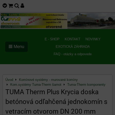
E - SHOP
KONTAKT
NOVINKY
Menu
EXOTICKÁ ZÁHRADA
FAQ - otázky a odpovede
Úvod
Komínové systémy - murované komíny
Kom.systémy Tuma-Therm šamot
Tuma-Therm komponenty
TUMA Therm Plus Krycia doska
betónová odľahčená jednokomín s
vetracím otvorom DN 200 mm