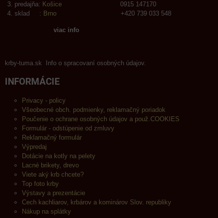
predajňa:
Košice
0915 147170
sklad :
Brno
+420 739 033 548
viac info
krby-tuma.sk Info o spracovaní osobných údajov.
INFORMÁCIE
Privacy - policy
Všeobecné obch. podmienky, reklamačný poriadok
Poučenie o ochrane osobných údajov a použ.COOKIES
Formulár - odstúpenie od zmluvy
Reklamačný formulár
Výpredaj
Dotácie na kotly na pelety
Lacné brikety, drevo
Viete aký krb chcete?
Top foto krby
Výstavy a prezentácie
Cech kachliarov, krbárov a kominárov Slov. republiky
Nákup na splátky