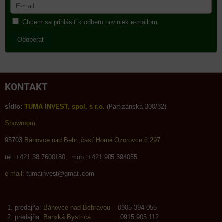
Chcem sa prihlásiť k odberu noviniek e-mailom
Odoberať
KONTAKT
sídlo:
TUMA INVEST, spol. s r.o.
(Partizánska 300/32)
Showroom:
95703
Bánovce nad Bebr.,časť Horné Ozorovce č.297
tel.:+421 38 7600180, mob.:+421 905 394055
e-mail:
tumainvest@gmail.com
predajňa:
Bánovce nad Bebravou
0905 394 055
predajňa:
Banská Bystrica
0915 905 112