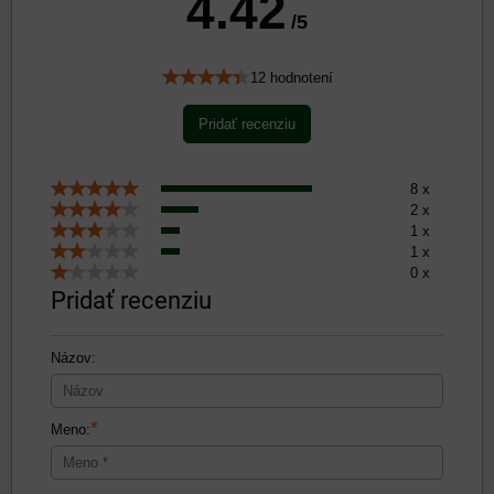
4.42
/5
12 hodnotení
Pridať recenziu
8 x
2 x
1 x
1 x
0 x
Pridať recenziu
Názov:
*
Meno: