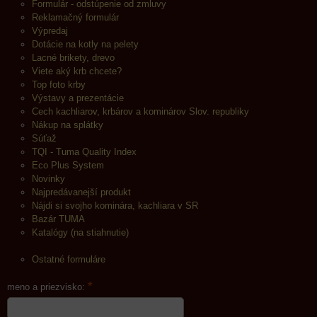
Formulár - odstúpenie od zmluvy
Reklamačný formulár
Výpredaj
Dotácie na kotly na pelety
Lacné brikety, drevo
Viete aký krb chcete?
Top foto krby
Výstavy a prezentácie
Cech kachliarov, krbárov a kominárov Slov. republiky
Nákup na splátky
Súťaž
TQI - Tuma Quality Index
Eco Plus System
Novinky
Najpredávanejší produkt
Nájdi si svojho kominára, kachliara v SR
Bazár TUMA
Katalógy (na stiahnutie)
Ostatné formuláre
*
meno a priezvisko: