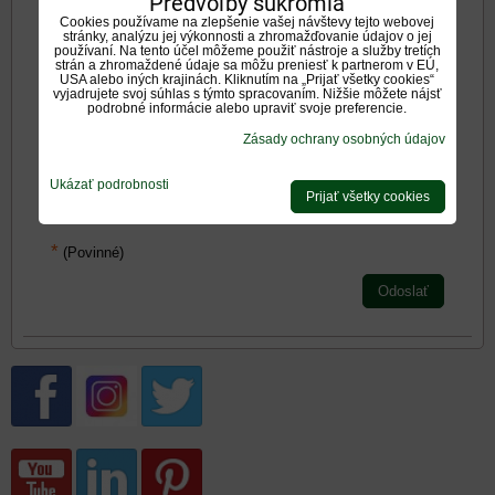
Predvoľby súkromia
Cookies používame na zlepšenie vašej návštevy tejto webovej
stránky, analýzu jej výkonnosti a zhromažďovanie údajov o jej
používaní. Na tento účel môžeme použiť nástroje a služby tretích
strán a zhromaždené údaje sa môžu preniesť k partnerom v EÚ,
USA alebo iných krajinách. Kliknutím na „Prijať všetky cookies“
vyjadrujete svoj súhlas s týmto spracovaním. Nižšie môžete nájsť
podrobné informácie alebo upraviť svoje preferencie.
Zadajte prosím hodnotenie, výhody alebo zápory - aspoň
jedna položka je povinná.
Zásady ochrany osobných údajov
Ukázať podrobnosti
Hodnotenie produktu:
Prijať všetky cookies
*
Oboznámil som sa s
<span
*
(Povinné)
Odoslať