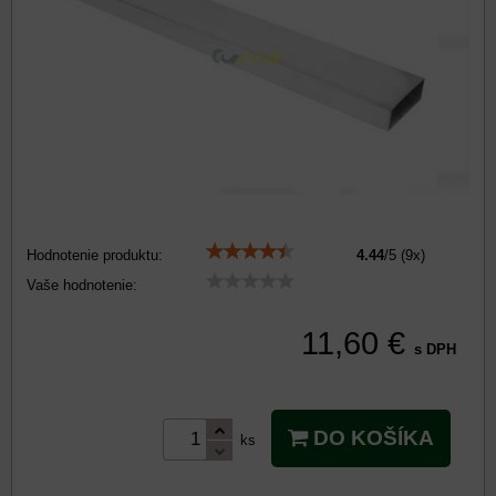
Hodnotenie produktu:
4.44
/
5
(
9
x)
Vaše hodnotenie:
11,60 €
s DPH
DO KOŠÍKA
ks