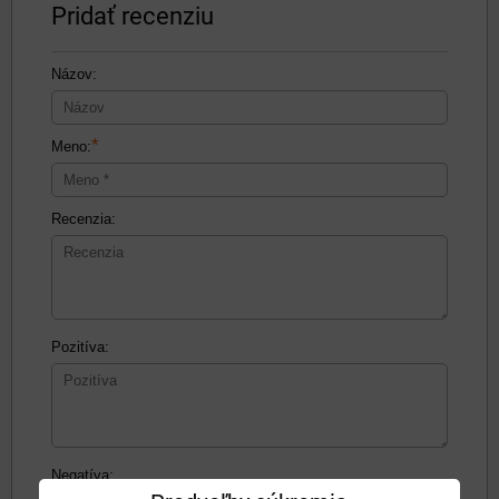
Pridať recenziu
Názov:
*
Meno:
Recenzia:
Pozitíva:
Negatíva: