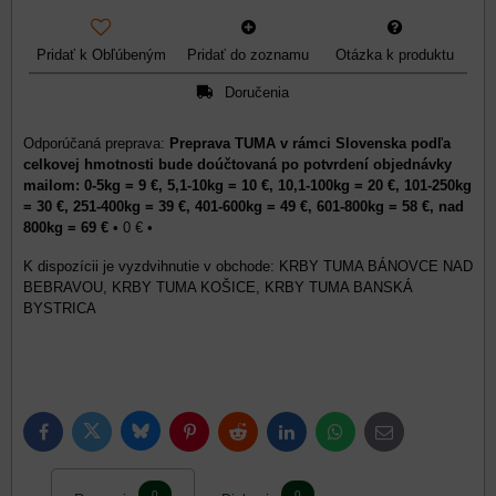
Pridať k Obľúbeným
Pridať do zoznamu
Otázka k produktu
Doručenia
Preprava TUMA v rámci Slovenska podľa
celkovej hmotnosti bude doúčtovaná po potvrdení objednávky
mailom: 0-5kg = 9 €, 5,1-10kg = 10 €, 10,1-100kg = 20 €, 101-250kg
= 30 €, 251-400kg = 39 €, 401-600kg = 49 €, 601-800kg = 58 €, nad
800kg = 69 €
•
0 €
•
KRBY TUMA BÁNOVCE NAD
BEBRAVOU, KRBY TUMA KOŠICE, KRBY TUMA BANSKÁ
BYSTRICA
Bluesky
Twitter
Facebook
Pinterest
Reddit
LinkedIn
WhatsApp
E-
mail
0
0