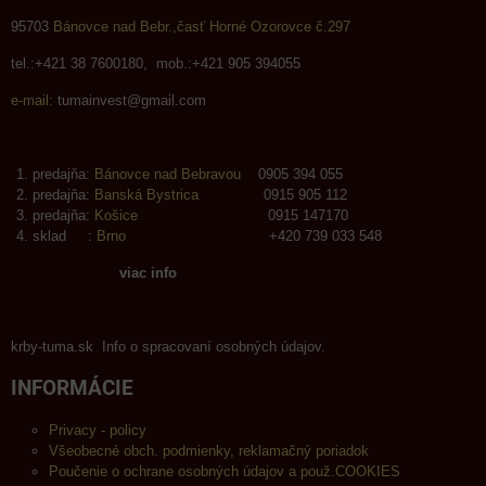
95703
Bánovce nad Bebr.,časť Horné Ozorovce č.297
tel.:+421 38 7600180, mob.:+421 905 394055
e-mail:
tumainvest@gmail.com
predajňa:
Bánovce nad Bebravou
0905 394 055
predajňa:
Banská Bystrica
0915 905 112
predajňa:
Košice
0915 147170
sklad :
Brno
+420 739 033 548
viac info
krby-tuma.sk Info o spracovaní osobných údajov.
INFORMÁCIE
Privacy - policy
Všeobecné obch. podmienky, reklamačný poriadok
Poučenie o ochrane osobných údajov a použ.COOKIES