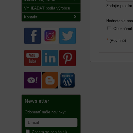
Zadajte prosím 
VYHĽADAŤ podľa výrobcu
Kontakt
Hodnotenie pro
Oboznámil
*
(Povinné)
Newsletter
Odoberať naše novinky:
Chcem sa prihlásiť k