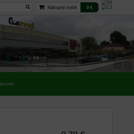
Nákupný košík
0 €
odpovede