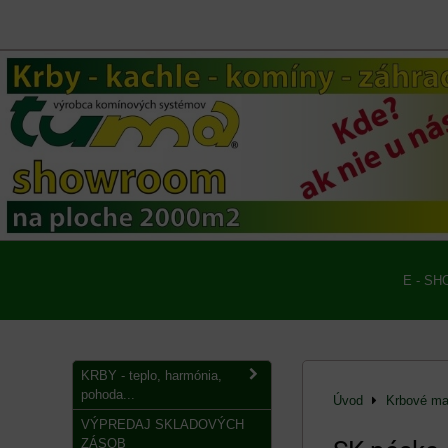
E - SH
KRBY - teplo, harmónia,
pohoda...
Úvod
Krbové mat
VÝPREDAJ SKLADOVÝCH
ZÁSOB