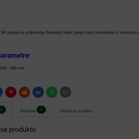
SK páska na sťahovanie flexibilný hadíc alebo iných materiálov s kruhovým
parametre:
140 - 160 mm
luesky
Pinterest
Reddit
LinkedIn
WhatsApp
E-
mail
0
0
Diskusia
Otázka k produktu
ie produktu