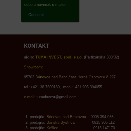
odberu noviniek e-mailom
Odoberať
KONTAKT
sídlo:
TUMA INVEST, spol. s r.o.
(Partizánska 300/32)
Showroom:
95703
Bánovce nad Bebr.,časť Horné Ozorovce č.297
tel.:+421 38 7600180, mob.:+421 905 394055
e-mail:
tumainvest@gmail.com
predajňa:
Bánovce nad Bebravou
0905 394 055
predajňa:
Banská Bystrica
0915 905 112
predajňa:
Košice
0915 147170