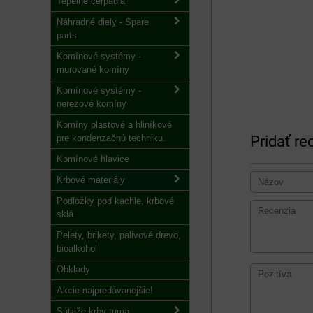
Tepelné čerpadlá
Náhradné diely - Spare
parts
Komínové systémy -
murované komíny
Komínové systémy -
nerezové komíny
Komíny plastové a hliníkové
pre kondenzačnú techniku.
Pridať re
Komínové hlavice
Krbové materiály
Podložky pod kachle, krbové
sklá
Pelety, brikety, palivové drevo,
bioalkohol
Obklady
Akcie-najpredávanejšie!
Súťaže krby tuma