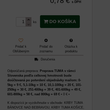
0,78 €
s DPH
DO KOŠÍKA
ks
Pridať k
Pridať do
Otázka k
Obľúbeným
zoznamu
produktu
Doručenia
Preprava TUMA v rámci
Slovenska podľa celkovej hmotnosti bude
doúčtovaná po potvrdení objednávky mailom: 0-
5kg = 9 €, 5,1-10kg = 10 €, 10,1-100kg = 20 €, 101-
250kg = 30 €, 251-400kg = 39 €, 401-600kg = 49 €,
601-800kg = 58 €, nad 800kg = 69 €
•
0 €
•
KRBY TUMA
BÁNOVCE NAD BEBRAVOU, KRBY TUMA KOŠICE,