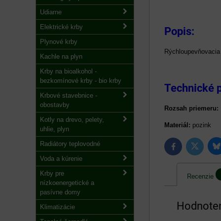
Udiarne
Elektrické krby
Popis:
Plynové krby
Rýchloupevňovacia 
Kachle na plyn
Krby na bioalkohol -
bezkomínové krby - bio krby
Technické 
Krbové stavebnice -
obostavby
Rozsah priemeru:
Kotly na drevo, pelety,
Materiál:
pozink
uhlie, plyn
Radiátory teplovodné
B
Twitter
Facebook
Voda a kúrenie
Krby pre
Recenzie
nízkoenergetické a
pasívne domy
Hodnoten
Klimatizácie