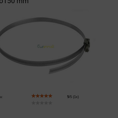
 o150 mm
u:
5
/
5
(
1
x)