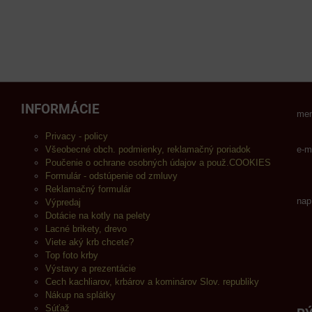
INFORMÁCIE
men
Privacy - policy
Všeobecné obch. podmienky, reklamačný poriadok
e-m
Poučenie o ochrane osobných údajov a použ.COOKIES
Formulár - odstúpenie od zmluvy
Reklamačný formulár
nap
Výpredaj
Dotácie na kotly na pelety
Lacné brikety, drevo
Viete aký krb chcete?
Top foto krby
Výstavy a prezentácie
Cech kachliarov, krbárov a kominárov Slov. republiky
Nákup na splátky
Súťaž