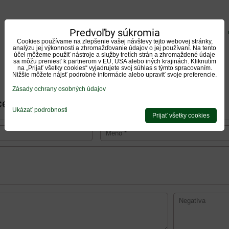
5
Predvoľby súkromia
/5
Cookies používame na zlepšenie vašej návštevy tejto webovej stránky,
analýzu jej výkonnosti a zhromažďovanie údajov o jej používaní. Na tento
účel môžeme použiť nástroje a služby tretích strán a zhromaždené údaje
sa môžu preniesť k partnerom v EÚ, USA alebo iných krajinách. Kliknutím
1 hodnotení
na „Prijať všetky cookies“ vyjadrujete svoj súhlas s týmto spracovaním.
Nižšie môžete nájsť podrobné informácie alebo upraviť svoje preferencie.
Pridať recenziu
Zásady ochrany osobných údajov
cenziu
Ukázať podrobnosti
Prijať všetky cookies