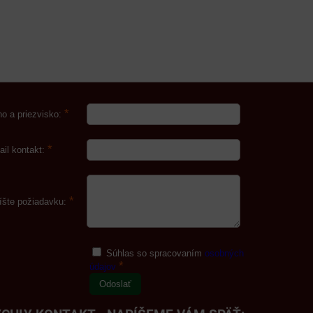
*
o a priezvisko:
*
ail kontakt:
*
íšte požiadavku:
Súhlas so spracovaním
osobných
*
údajov
Odoslať