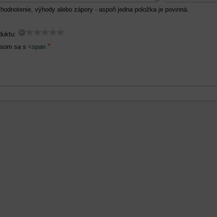
hodnotenie, výhody alebo zápory - aspoň jedna položka je povinná.
duktu:
*
 som sa s
<span