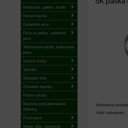
SK páska
Realizácie, galéria, štúdio
Krbové kachle
Kanadské pece
Pece na pelety - peletové
pece
Teplovodné kachle, teplovodné
pece
Krbové vložky
Sporáky
Záhradné krby
Záhradné doplnky
Palmy-cykasy
Masívne polykarbonátové
Hodnotenie produkt
skleníky
Vaše hodnotenie:
Pizza pece
Weber grily - prenosné