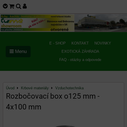
E - SHOP
KONTAKT
NOVINKY
Menu
EXOTICKÁ ZÁHRADA
FAQ - otázky a odpovede
Úvod
Krbové materiály
Vzduchotechnika
Rozbočovací box o125 mm -
4x100 mm