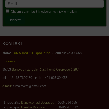
Chcem sa prihlásiť k odberu noviniek e-mailom
Odoberať
KONTAKT
sídlo:
TUMA INVEST, spol. s r.o.
(Partizánska 300/32)
Showroom:
95703
Bánovce nad Bebr.,časť Horné Ozorovce č.297
tel.:+421 38 7600180, mob.:+421 905 394055
e-mail:
tumainvest@gmail.com
predajňa:
Bánovce nad Bebravou
0905 394 055
predajňa:
Banská Bystrica
0915 905 112