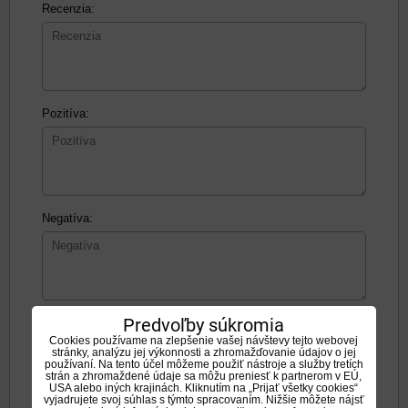
Recenzia:
Pozitíva:
Negatíva:
Predvoľby súkromia
Zadajte prosím hodnotenie, výhody alebo zápory - aspoň
Cookies používame na zlepšenie vašej návštevy tejto webovej
jedna položka je povinná.
stránky, analýzu jej výkonnosti a zhromažďovanie údajov o jej
používaní. Na tento účel môžeme použiť nástroje a služby tretích
strán a zhromaždené údaje sa môžu preniesť k partnerom v EÚ,
USA alebo iných krajinách. Kliknutím na „Prijať všetky cookies“
Hodnotenie produktu:
vyjadrujete svoj súhlas s týmto spracovaním. Nižšie môžete nájsť