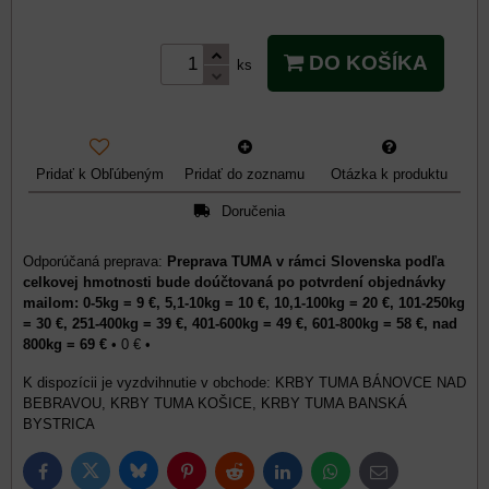
DO KOŠÍKA
ks
Pridať k Obľúbeným
Pridať do zoznamu
Otázka k produktu
Doručenia
Preprava TUMA v rámci Slovenska podľa
celkovej hmotnosti bude doúčtovaná po potvrdení objednávky
mailom: 0-5kg = 9 €, 5,1-10kg = 10 €, 10,1-100kg = 20 €, 101-250kg
= 30 €, 251-400kg = 39 €, 401-600kg = 49 €, 601-800kg = 58 €, nad
800kg = 69 €
•
0 €
•
KRBY TUMA BÁNOVCE NAD
BEBRAVOU, KRBY TUMA KOŠICE, KRBY TUMA BANSKÁ
BYSTRICA
Bluesky
Twitter
Facebook
Pinterest
Reddit
LinkedIn
WhatsApp
E-