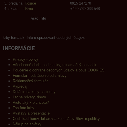
predajňa:
Košice
0915 147170
sklad :
Brno
+420 739 033 548
viac info
krby-tuma.sk Info o spracovaní osobných údajov.
INFORMÁCIE
Privacy - policy
Všeobecné obch. podmienky, reklamačný poriadok
Poučenie o ochrane osobných údajov a použ.COOKIES
Formulár - odstúpenie od zmluvy
Reklamačný formulár
Výpredaj
Dotácie na kotly na pelety
Lacné brikety, drevo
Viete aký krb chcete?
Top foto krby
Výstavy a prezentácie
Cech kachliarov, krbárov a kominárov Slov. republiky
Nákup na splátky