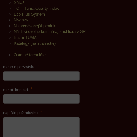
Súťaž
TQI - Tuma Quality Index
Eco Plus System
Novinky
Najpredávanejší produkt
Nájdi si svojho kominára, kachliara v SR
Bazár TUMA
Katalógy (na stiahnutie)
Ostatné formuláre
*
meno a priezvisko:
*
e-mail kontakt:
*
napíšte požiadavku: