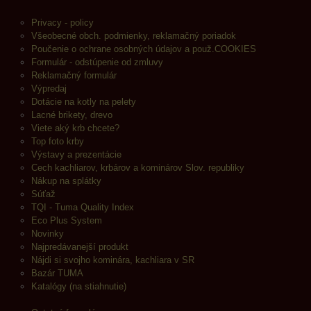
Privacy - policy
Všeobecné obch. podmienky, reklamačný poriadok
Poučenie o ochrane osobných údajov a použ.COOKIES
Formulár - odstúpenie od zmluvy
Reklamačný formulár
Výpredaj
Dotácie na kotly na pelety
Lacné brikety, drevo
Viete aký krb chcete?
Top foto krby
Výstavy a prezentácie
Cech kachliarov, krbárov a kominárov Slov. republiky
Nákup na splátky
Súťaž
TQI - Tuma Quality Index
Eco Plus System
Novinky
Najpredávanejší produkt
Nájdi si svojho kominára, kachliara v SR
Bazár TUMA
Katalógy (na stiahnutie)