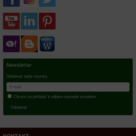
Newsletter
Odoberať naše novinky:
Chcem sa prihlásiť k odberu noviniek e-mailom
Odoberať