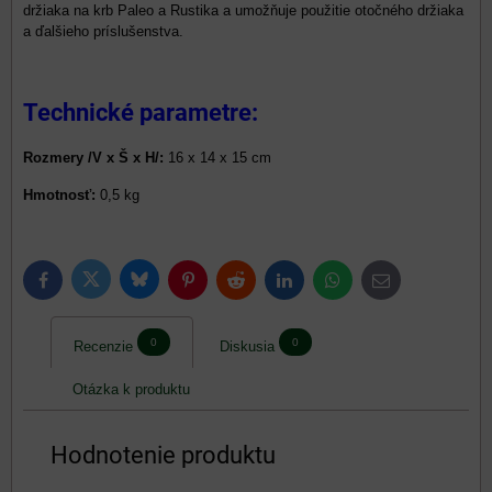
držiaka na krb Paleo a Rustika a umožňuje použitie otočného držiaka
a ďalšieho príslušenstva.
Technické parametre:
Rozmery /V x Š x H/:
16 x 14 x 15 cm
Hmotnosť:
0,5 kg
Bluesky
Twitter
Facebook
Pinterest
Reddit
LinkedIn
WhatsApp
E-
mail
0
0
Recenzie
Diskusia
Otázka k produktu
Hodnotenie produktu