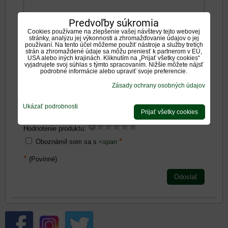
Predvoľby súkromia
Cookies používame na zlepšenie vašej návštevy tejto webovej
Negatíva:
stránky, analýzu jej výkonnosti a zhromažďovanie údajov o jej
používaní. Na tento účel môžeme použiť nástroje a služby tretích
strán a zhromaždené údaje sa môžu preniesť k partnerom v EÚ,
USA alebo iných krajinách. Kliknutím na „Prijať všetky cookies“
vyjadrujete svoj súhlas s týmto spracovaním. Nižšie môžete nájsť
podrobné informácie alebo upraviť svoje preferencie.
Zásady ochrany osobných údajov
Zadajte prosím hodnotenie, výhody alebo zápory - aspoň
jedna položka je povinná.
Ukázať podrobnosti
Prijať všetky cookies
Hodnotenie produktu:
*
Oboznámil som sa s
<span
*
(Povinné)
Odoslať