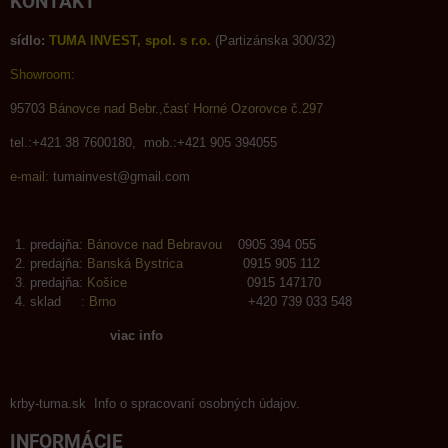
KONTAKT
sídlo:
TUMA INVEST, spol. s r.o.
(Partizánska 300/32)
Showroom:
95703
Bánovce nad Bebr.,časť Horné Ozorovce č.297
tel.:+421 38 7600180, mob.:+421 905 394055
e-mail:
tumainvest@gmail.com
predajňa:
Bánovce nad Bebravou
0905 394 055
predajňa:
Banská Bystrica
0915 905 112
predajňa:
Košice
0915 147170
sklad :
Brno
+420 739 033 548
viac info
krby-tuma.sk Info o spracovaní osobných údajov.
INFORMÁCIE