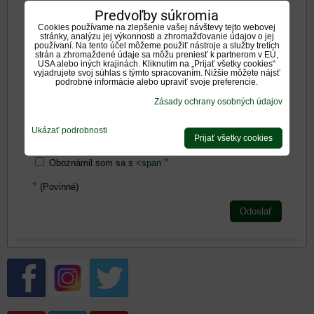
Negatíva:
Predvoľby súkromia
Cookies používame na zlepšenie vašej návštevy tejto webovej
stránky, analýzu jej výkonnosti a zhromažďovanie údajov o jej
používaní. Na tento účel môžeme použiť nástroje a služby tretích
strán a zhromaždené údaje sa môžu preniesť k partnerom v EÚ,
USA alebo iných krajinách. Kliknutím na „Prijať všetky cookies“
vyjadrujete svoj súhlas s týmto spracovaním. Nižšie môžete nájsť
podrobné informácie alebo upraviť svoje preferencie.
Zadajte prosím hodnotenie, výhody alebo zápory - aspoň
Zásady ochrany osobných údajov
jedna položka je povinná.
Ukázať podrobnosti
Prijať všetky cookies
Hodnotenie produktu:
*
Oboznámil som sa s
<span
*
(Povinné)
Odoslať