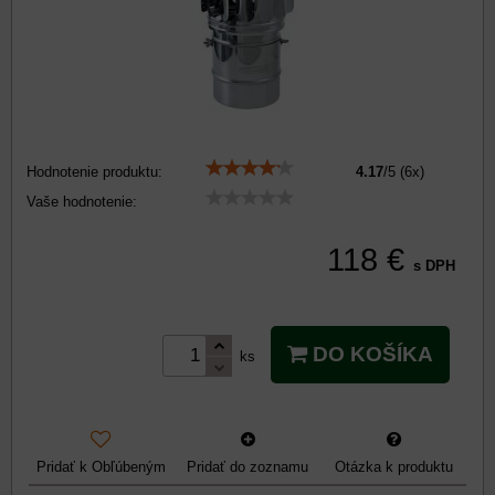
Hodnotenie produktu:
4.17
/
5
(
6
x)
Vaše hodnotenie:
118 €
s DPH
DO KOŠÍKA
ks
Pridať k Obľúbeným
Pridať do zoznamu
Otázka k produktu