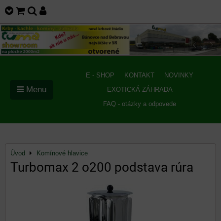
E - SHOP
KONTAKT
NOVINKY
Menu
EXOTICKÁ ZÁHRADA
FAQ - otázky a odpovede
Úvod
Komínové hlavice
Turbomax 2 o200 podstava rúra