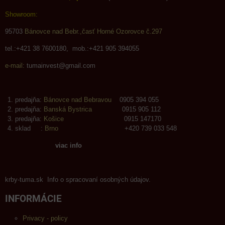
Showroom:
95703
Bánovce nad Bebr.,časť Horné Ozorovce č.297
tel.:+421 38 7600180, mob.:+421 905 394055
e-mail:
tumainvest@gmail.com
predajňa:
Bánovce nad Bebravou
0905 394 055
predajňa:
Banská Bystrica
0915 905 112
predajňa:
Košice
0915 147170
sklad :
Brno
+420 739 033 548
viac info
krby-tuma.sk Info o spracovaní osobných údajov.
INFORMÁCIE
Privacy - policy