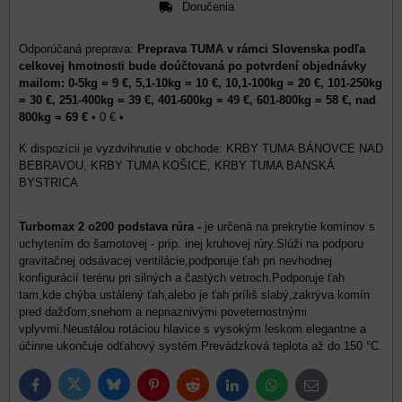
Doručenia
Preprava TUMA v rámci Slovenska podľa
celkovej hmotnosti bude doúčtovaná po potvrdení objednávky
mailom: 0-5kg = 9 €, 5,1-10kg = 10 €, 10,1-100kg = 20 €, 101-250kg
= 30 €, 251-400kg = 39 €, 401-600kg = 49 €, 601-800kg = 58 €, nad
800kg = 69 €
•
0 €
•
KRBY TUMA BÁNOVCE NAD
BEBRAVOU, KRBY TUMA KOŠICE, KRBY TUMA BANSKÁ
BYSTRICA
Turbomax 2 o200 podstava rúra -
je určená na prekrytie komínov s
uchytením do šamotovej - príp. inej kruhovej rúry.Slúži na podporu
gravitačnej odsávacej ventilácie,podporuje ťah pri nevhodnej
konfigurácií terénu pri silných a častých vetroch.Podporuje ťah
tam,kde chýba ustálený ťah,alebo je ťah príliš slabý,zakrýva komín
pred dažďom,snehom a nepriaznivými poveternostnými
vplyvmi.Neustálou rotáciou hlavice s vysokým leskom elegantne a
účinne ukončuje odťahový systém.Prevádzková teplota až do 150 °C.
Bluesky
Twitter
Facebook
Pinterest
Reddit
LinkedIn
WhatsApp
E-
mail