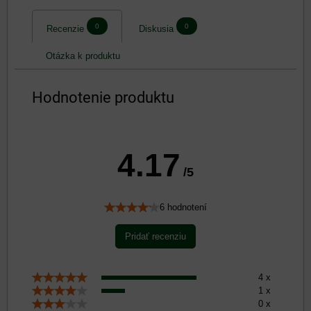
0
0
Recenzie
Diskusia
Otázka k produktu
Hodnotenie produktu
4.17
/5
6 hodnotení
Pridať recenziu
4 x
1 x
0 x