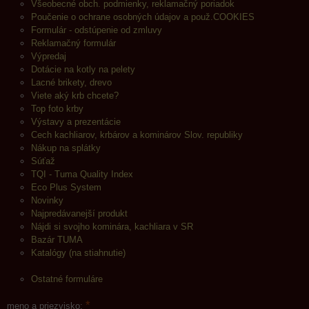
Všeobecné obch. podmienky, reklamačný poriadok
Poučenie o ochrane osobných údajov a použ.COOKIES
Formulár - odstúpenie od zmluvy
Reklamačný formulár
Výpredaj
Dotácie na kotly na pelety
Lacné brikety, drevo
Viete aký krb chcete?
Top foto krby
Výstavy a prezentácie
Cech kachliarov, krbárov a kominárov Slov. republiky
Nákup na splátky
Súťaž
TQI - Tuma Quality Index
Eco Plus System
Novinky
Najpredávanejší produkt
Nájdi si svojho kominára, kachliara v SR
Bazár TUMA
Katalógy (na stiahnutie)
Ostatné formuláre
*
meno a priezvisko: