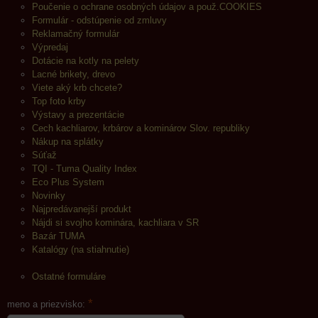
Poučenie o ochrane osobných údajov a použ.COOKIES
Formulár - odstúpenie od zmluvy
Reklamačný formulár
Výpredaj
Dotácie na kotly na pelety
Lacné brikety, drevo
Viete aký krb chcete?
Top foto krby
Výstavy a prezentácie
Cech kachliarov, krbárov a kominárov Slov. republiky
Nákup na splátky
Súťaž
TQI - Tuma Quality Index
Eco Plus System
Novinky
Najpredávanejší produkt
Nájdi si svojho kominára, kachliara v SR
Bazár TUMA
Katalógy (na stiahnutie)
Ostatné formuláre
*
meno a priezvisko: