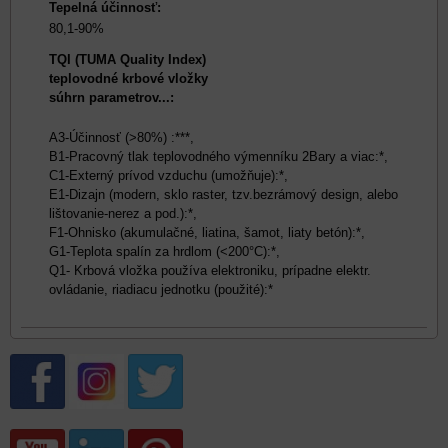
Tepelná účinnosť:
80,1-90%
TQI (TUMA Quality Index)
teplovodné krbové vložky
súhrn parametrov...:
A3-Účinnosť (>80%) :***,
B1-Pracovný tlak teplovodného výmenníku 2Bary a viac:*,
C1-Externý prívod vzduchu (umožňuje):*,
E1-Dizajn (modern, sklo raster, tzv.bezrámový design, alebo
lištovanie-nerez a pod.):*,
F1-Ohnisko (akumulačné, liatina, šamot, liaty betón):*,
G1-Teplota spalín za hrdlom (<200°C):*,
Q1- Krbová vložka používa elektroniku, prípadne elektr.
ovládanie, riadiacu jednotku (použité):*