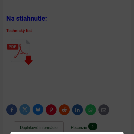
Na stiahnutie:
Technický list
Bluesky
Twitter
Facebook
Pinterest
Reddit
LinkedIn
WhatsApp
E-
mail
0
Doplnkové informácie
Recenzie