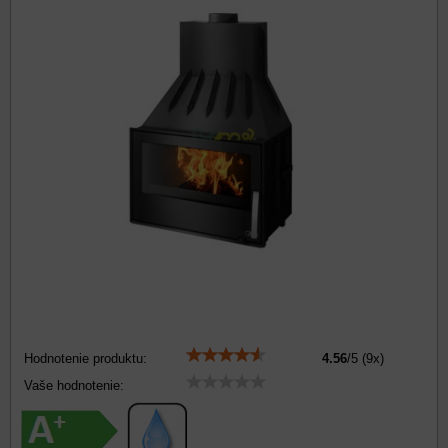
Hodnotenie produktu:
4.56
/
5
(
9
x)
Vaše hodnotenie: