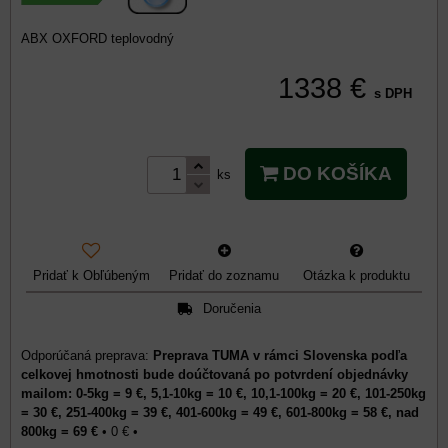
ABX OXFORD teplovodný
1338 €
s DPH
DO KOŠÍKA
ks
Pridať k Obľúbeným
Pridať do zoznamu
Otázka k produktu
Doručenia
Preprava TUMA v rámci Slovenska podľa
celkovej hmotnosti bude doúčtovaná po potvrdení objednávky
mailom: 0-5kg = 9 €, 5,1-10kg = 10 €, 10,1-100kg = 20 €, 101-250kg
= 30 €, 251-400kg = 39 €, 401-600kg = 49 €, 601-800kg = 58 €, nad
800kg = 69 €
•
0 €
•