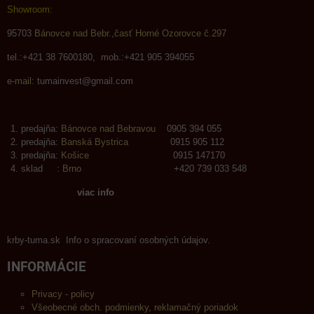
Showroom:
95703
Bánovce nad Bebr.,časť Horné Ozorovce č.297
tel.:+421 38 7600180, mob.:+421 905 394055
e-mail:
tumainvest@gmail.com
predajňa:
Bánovce nad Bebravou
0905 394 055
predajňa:
Banská Bystrica
0915 905 112
predajňa:
Košice
0915 147170
sklad :
Brno
+420 739 033 548
viac info
krby-tuma.sk Info o spracovaní osobných údajov.
INFORMÁCIE
Privacy - policy
Všeobecné obch. podmienky, reklamačný poriadok