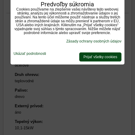
Predvoľby súkromia
0
Diskusia
Otázka k produktu
Cookies používame na zlepšenie vašej návštevy tejto webovej
stránky, analýzu jej výkonnosti a zhromažďovanie údajov o jej
používaní. Na tento účel môžeme použiť nástroje a služby tretích
strán a zhromaždené údaje sa môžu preniesť k partnerom v EÚ,
USA alebo iných krajinách. Kliknutím na „Prijať všetky cookies“
Otváranie dvierok:
vyjadrujete svoj súhlas s týmto spracovaním. Nižšie môžete nájsť
podrobné informácie alebo upraviť svoje preferencie.
bočné
Zásady ochrany osobných údajov
Tvar presklenia:
čelné-rovné
Ukázať podrobnosti
Prijať všetky cookies
Materiál:
oceľové
Druh ohrevu:
teplovodné
Palivo:
drevo
Externý prívod:
áno
Tepelný výkon:
10,1-15kW