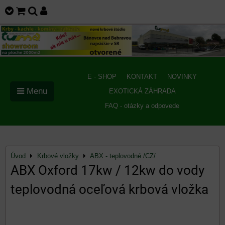
E - SHOP
KONTAKT
NOVINKY
Menu
EXOTICKÁ ZÁHRADA
FAQ - otázky a odpovede
Úvod
Krbové vložky
ABX - teplovodné /CZ/
ABX Oxford 17kw / 12kw do vody
teplovodná oceľová krbová vložka