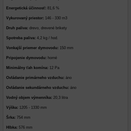
Energetická účinnosť:
81,6 %
Vykurovaný priestor:
146 - 330 m3
Druh paliva:
drevo, drevené brikety
Spotreba paliva:
4,2 kg / hod.
Vonkajší priemer dymovodu:
150 mm
Pripojenie dymovodu:
horné
Minimálny ťah komína:
12 Pa
Ovládanie primárneho vzduchu:
áno
Ovládanie sekundárneho vzduchu:
áno
Vodný objem výmenníka:
20,3 litra
Výška:
1205 - 1330 mm
Šrka:
754 mm
Hlbka:
576 mm