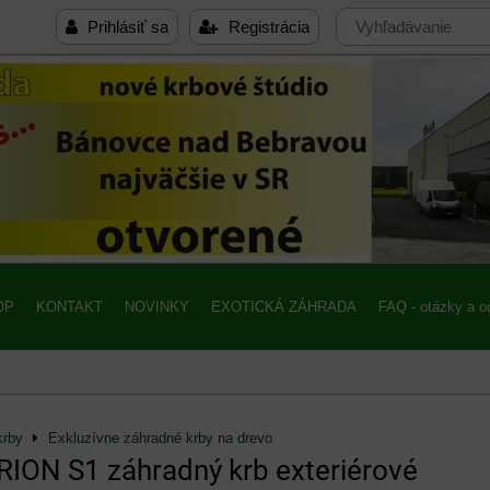
Prihlásiť sa
Registrácia
OP
KONTAKT
NOVINKY
EXOTICKÁ ZÁHRADA
FAQ - otázky a 
krby
Exkluzívne záhradné krby na drevo
ON S1 záhradný krb exteriérové