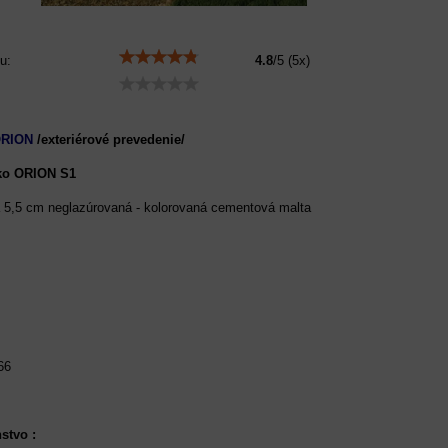
u:
4.8
/
5
(
5
x)
ORION
/exteriérové prevedenie/
ko ORION S1
a 5,5 cm neglazúrovaná - kolorovaná cementová malta
66
stvo :