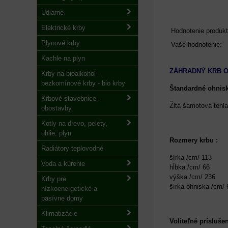
Udiarne
Elektrické krby
Hodnotenie produkt
Plynové krby
Vaše hodnotenie:
Kachle na plyn
ZÁHRADNÝ KRB 
Krby na bioalkohol -
bezkomínové krby - bio krby
Štandardné ohnis
Krbové stavebnice -
Žltá šamotová tehl
obostavby
Kotly na drevo, pelety,
uhlie, plyn
Rozmery krbu :
Radiátory teplovodné
šírka /cm/ 113
Voda a kúrenie
hĺbka /cm/ 66
výška /cm/ 236
Krby pre
šírka ohniska /cm/ 
nízkoenergetické a
pasívne domy
Klimatizácie
Voliteľné príslušen