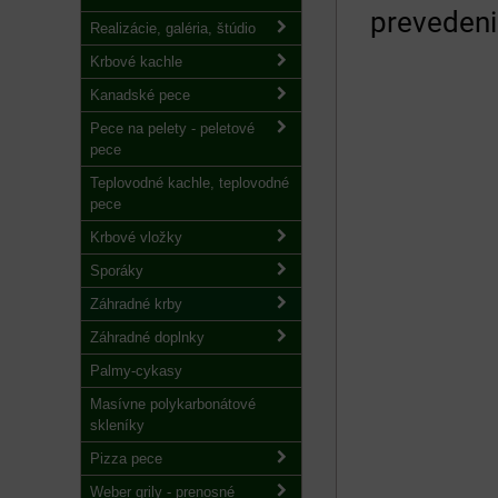
preveden
Realizácie, galéria, štúdio
Krbové kachle
Kanadské pece
Pece na pelety - peletové
pece
Teplovodné kachle, teplovodné
pece
Krbové vložky
Sporáky
Záhradné krby
Záhradné doplnky
Palmy-cykasy
Masívne polykarbonátové
skleníky
Pizza pece
Weber grily - prenosné