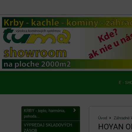
E - SH
KRBY - teplo, harmónia,
pohoda...
Úvod
Záhradné 
HOYAN ORI
VÝPREDAJ SKLADOVÝCH
ZÁSOB