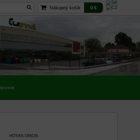
Nákupný košík
0 €
odpovede
HOYAN ORION