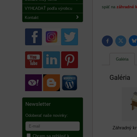
späť na
záhradné 
VYHĽADAŤ podľa výrobcu
Kontakt
B
Twitter
Facebook
Galéria
Galéria
Newsletter
Odoberať naše novinky:
Záhradný kr
Chcem sa prihlásiť k