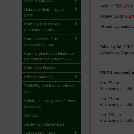
Tepelné čerpadlá
- rošt HF 500
276 €
Náhradné diely - Spare
parts
- PANVICA 50
202 
Komínové systémy -
- Komínový nadst
murované komíny
Komínové systémy -
nerezové komíny
Záhradný krb ORION
výšku krbu. V príp
Komíny plastové a hliníkové
pre kondenzačnú techniku.
Komínové hlavice
ORION pracovný pu
Krbové materiály
cca. 76 cm
Podložky pod kachle, krbové
Pracovný pult - žl
sklá
cca. 95 cm
Pelety, brikety, palivové drevo,
Pracovný pult - žl
bioalkohol
cca. 113 cm
Obklady
Pracovný pult - žl
Akcie-najpredávanejšie!
Súťaže krby tuma