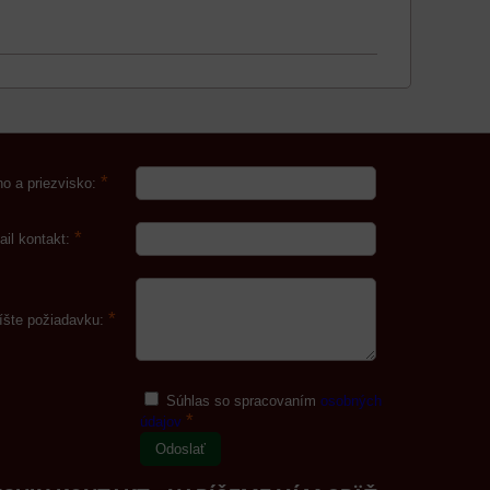
*
o a priezvisko:
*
ail kontakt:
*
íšte požiadavku:
Súhlas so spracovaním
osobných
*
údajov
Odoslať