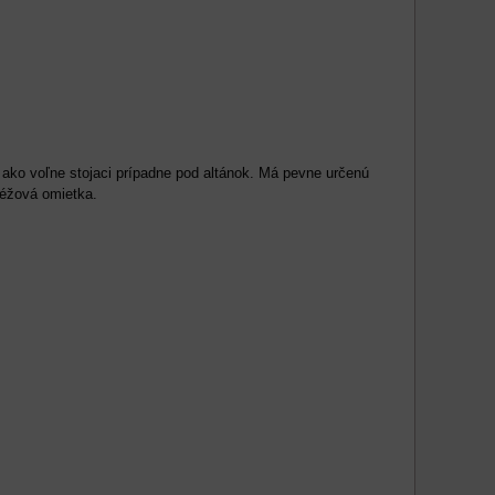
ko voľne stojaci prípadne pod altánok. Má pevne určenú
éžová omietka.