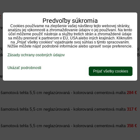
€
Predvoľby súkromia
Cookies používame na zlepšenie vašej návštevy tejto webovej stránky,
avec 30cm
98 €
analýzu jej výkonnosti a zhromažďovanie údajov o jej používaní. Na tento
účel môžeme použiť nástroje a služby tretích strán a zhromaždené údaje
sa môžu preniesť k partnerom v EÚ, USA alebo iných krajinách. Kliknutím
na „Prijať všetky cookies“ vyjadrujete svoj súhlas s týmto spracovaním.
Nižšie môžete nájsť podrobné informácie alebo upraviť svoje preferencie.
 Exteriérové prevedenie je dodávaný s betónovým zberačom dymu. Vhodný a
ade potreby možnosť zakúpiť betónový komínový nadstavec o výške 30cm. B
Zásady ochrany osobných údajov
Ukázať podrobnosti
Prijať všetky cookies
lt :
tá šamotová tehla 5,5 cm neglazúrovaná - kolorovaná cementová malta
284 €
tá šamotová tehla 5,5 cm neglazúrovaná - kolorovaná cementová malta
317 €
tá šamotová tehla 5,5 cm neglazúrovaná - kolorovaná cementová malta
358
€