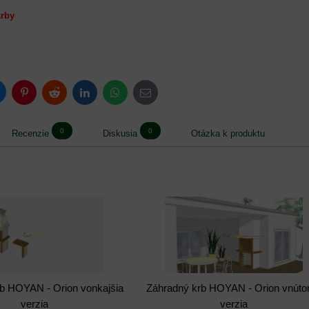
krby
luesky
Pinterest
Reddit
LinkedIn
WhatsApp
E-
mail
0
0
Recenzie
Diskusia
Otázka k produktu
b HOYAN - Orion vonkajšia
Záhradný krb HOYAN - Orion vnúto
verzia
verzia