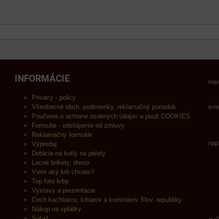
INFORMÁCIE
men
Privacy - policy
Všeobecné obch. podmienky, reklamačný poriadok
e-m
Poučenie o ochrane osobných údajov a použ.COOKIES
Formulár - odstúpenie od zmluvy
Reklamačný formulár
nap
Výpredaj
Dotácie na kotly na pelety
Lacné brikety, drevo
Viete aký krb chcete?
Top foto krby
Výstavy a prezentácie
Cech kachliarov, krbárov a kominárov Slov. republiky
Nákup na splátky
Súťaž