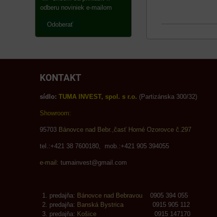
odberu noviniek e-mailom
Odoberať
KONTAKT
sídlo:
TUMA INVEST, spol. s r.o.
(Partizánska 300/32)
Showroom:
95703
Bánovce nad Bebr.,časť Horné Ozorovce č.297
tel.:+421 38 7600180, mob.:+421 905 394055
e-mail:
tumainvest@gmail.com
predajňa:
Bánovce nad Bebravou
0905 394 055
predajňa:
Banská Bystrica
0915 905 112
predajňa:
Košice
0915 147170