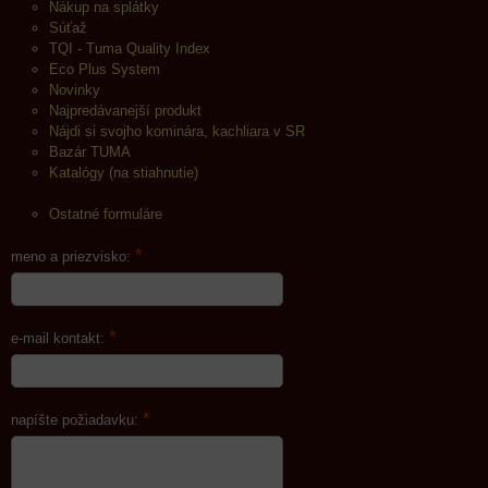
Nákup na splátky
Súťaž
TQI - Tuma Quality Index
Eco Plus System
Novinky
Najpredávanejší produkt
Nájdi si svojho kominára, kachliara v SR
Bazár TUMA
Katalógy (na stiahnutie)
Ostatné formuláre
*
meno a priezvisko:
*
e-mail kontakt:
*
napíšte požiadavku: