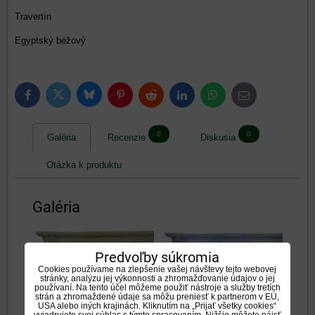
Travertín
Egyptský béžový
Bluesky
Twitter
Facebook
Pinterest
Reddit
LinkedIn
WhatsApp
E-
mail
0
0
Galéria
Recenzie
Diskusia
Otázka k produktu
Galéria
Predvoľby súkromia
Cookies používame na zlepšenie vašej návštevy tejto webovej
stránky, analýzu jej výkonnosti a zhromažďovanie údajov o jej
používaní. Na tento účel môžeme použiť nástroje a služby tretích
strán a zhromaždené údaje sa môžu preniesť k partnerom v EÚ,
USA alebo iných krajinách. Kliknutím na „Prijať všetky cookies“
vyjadrujete svoj súhlas s týmto spracovaním. Nižšie môžete nájsť