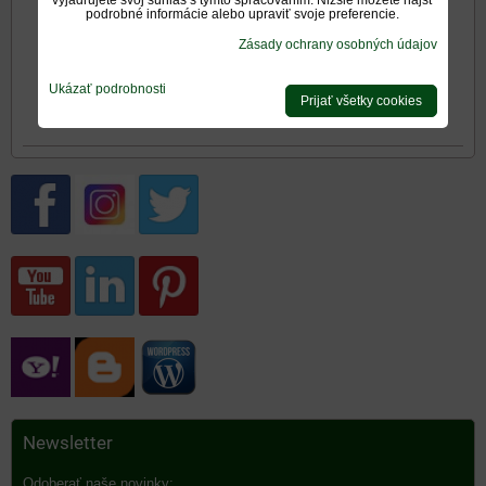
podrobné informácie alebo upraviť svoje preferencie.
Zásady ochrany osobných údajov
travertín
egyptský béžový
mramor
Ukázať podrobnosti
Prijať všetky cookies
Newsletter
Odoberať naše novinky: