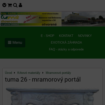
E - SHOP
KONTAKT
NOVINKY
Menu
EXOTICKÁ ZÁHRADA
FAQ - otázky a odpovede
Úvod
Krbové materiály
Mramorové portály
tuma 26 - mramorový portál