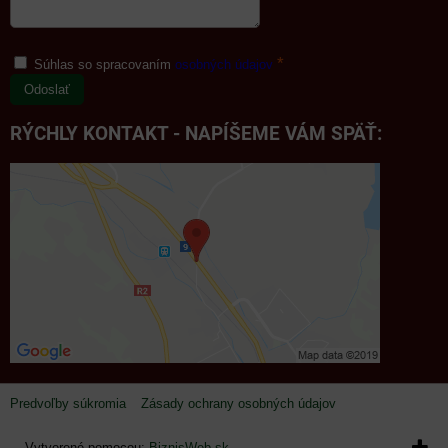
*
Súhlas so spracovaním
osobných údajov
Odoslať
RÝCHLY KONTAKT - NAPÍŠEME VÁM SPÄŤ:
Predvoľby súkromia
Zásady ochrany osobných údajov
Vytvorené pomocou:
BiznisWeb.sk