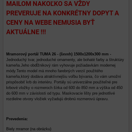
MAILOM NAKOĽKO SA VŽDY
PREVERUJE NA KONKRÉTNY DOPYT A
CENY NA WEBE NEMUSIA BYŤ
AKTUÁLNE !!!
Mramorový portál TUMA 26 - (šxvxh) 1500x1200x300 mm -
Jednoduchý tvar, jednoduché ornamenty, ale bohaté farby a štruktúry
kameňa.Jeho obdĺžnikový rám vyhovuje požiadavkám modernej
módy.Tento model má mnoho farebných verzií použitého
kameňa,ktorý dodáva atraktívnejšiu voľbu bývania, čo vám umožní
prispôsobiť krb do interiéru. Portály sú univerzálne použiteľné pre
krbové vložky o rozmeroch šírka od 600 do 850 mm a výška od 450
do 600 mm v závislosti od typu. Maskovacie lišty pre jednotlivé
rozdielne otvory vložiek vyžadujú drobnú rozmerovú úpravu.
Prevedenia:
Biely mramor (na obrázku)