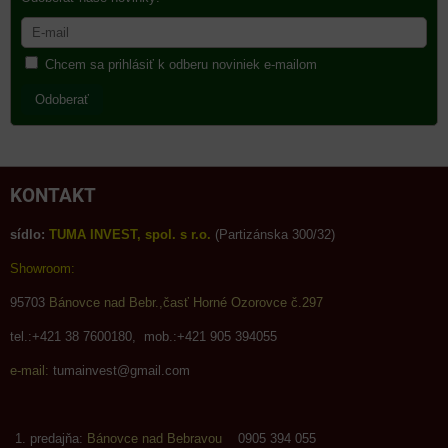
Chcem sa prihlásiť k odberu noviniek e-mailom
Odoberať
KONTAKT
sídlo:
TUMA INVEST, spol. s r.o.
(Partizánska 300/32)
Showroom:
95703
Bánovce nad Bebr.,časť Horné Ozorovce č.297
tel.:+421 38 7600180, mob.:+421 905 394055
e-mail:
tumainvest@gmail.com
predajňa:
Bánovce nad Bebravou
0905 394 055