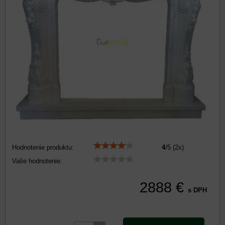
Hodnotenie produktu:
4
/
5
(
2
x)
Vaše hodnotenie:
2888 €
s DPH