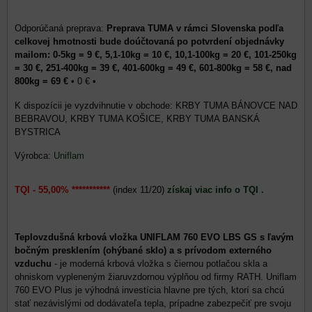
Preprava TUMA v rámci Slovenska podľa
celkovej hmotnosti bude doúčtovaná po potvrdení objednávky
mailom: 0-5kg = 9 €, 5,1-10kg = 10 €, 10,1-100kg = 20 €, 101-250kg
= 30 €, 251-400kg = 39 €, 401-600kg = 49 €, 601-800kg = 58 €, nad
800kg = 69 €
•
0 €
•
KRBY TUMA BÁNOVCE NAD
BEBRAVOU, KRBY TUMA KOŠICE, KRBY TUMA BANSKÁ
BYSTRICA
Výrobca:
Uniflam
TQI - 55,00% ***********
(index 11/20)
získaj viac info o TQI .
Teplovzdušná krbová vložka UNIFLAM 760 EVO LBS GS s ľavým
bočným presklením (ohýbané sklo) a s prívodom externého
vzduchu
- je moderná krbová vložka s čiernou potlačou skla a
ohniskom vypleneným žiaruvzdornou výplňou od firmy RATH. Uniflam
760 EVO Plus je výhodná investícia hlavne pre tých, ktorí sa chcú
stať nezávislými od dodávateľa tepla, prípadne zabezpečiť pre svoju