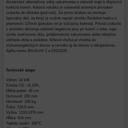
domácnosť alternatívny zdroj vykurovania a zároveň majú k dispozícii
funkčný komín. Krbová voložka je vybavená externým prívodom
vzduchu do ohniska (pod rošt). Za týmto účelom sa montuje
špeciálny diel, na ktorý je možné napojiť okrúhlu flexibilnú hadicu s
priemerom 125mm (potrubie nie je súčasťou balenia). Prívod vzduchu
z exteriéru eliminuje niektoré negatívne javy pri kúrení v krbe, napr.:
rýchle znečistenie skla, problematické zakurovanie alebo obtiažne
udržanie ohňa a podobne. Krbová vložka je vhodná do
nízkoenergetických domov a rovnako aj do domov s rekuperáciou.
Spĺňa normu BImSchV 2 a EN13229.
Technické údaje:
Výkon: 10 kW
Emisie CO: <0,10%
Dĺžka polien: 45 cm
Dymovod: 200 mm
Hmotnosť: 240 kg
Šírka: 724,5 mm
Výška: 1310-1376 mm
Hĺbka: 616 mm
Teplota spalín: 260°C