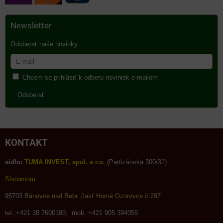
Newsletter
Odoberať naše novinky:
Chcem sa prihlásiť k odberu noviniek e-mailom
Odoberať
KONTAKT
sídlo:
TUMA INVEST, spol. s r.o.
(Partizánska 300/32)
Showroom:
95703
Bánovce nad Bebr.,časť Horné Ozorovce č.297
tel.:+421 38 7600180, mob.:+421 905 394055