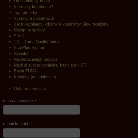
Lacné brikety, drevo
Viete aký krb chcete?
Top foto krby
Výstavy a prezentácie
Cech kachliarov, krbárov a kominárov Slov. republiky
Nákup na splátky
Súťaž
TQI - Tuma Quality Index
Eco Plus System
Novinky
Najpredávanejší produkt
Nájdi si svojho kominára, kachliara v SR
Bazár TUMA
Katalógy (na stiahnutie)
Ostatné formuláre
*
meno a priezvisko:
*
e-mail kontakt: