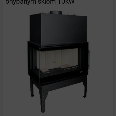
ohýbaným sklom 10kW