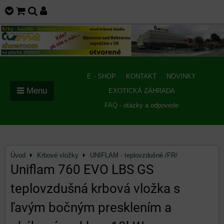
E - SHOP
KONTAKT
NOVINKY
Menu
EXOTICKÁ ZÁHRADA
FAQ - otázky a odpovede
Úvod
Krbové vložky
UNIFLAM - teplovzdušné /FR/
Uniflam 760 EVO LBS GS
teplovzdušná krbová vložka s
ľavým bočným presklením a