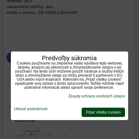
účinnosť: 82%
nastaviteľné nožičky: áno
zhoda s normou: EN 13229 a BImSchV
Predvoľby súkromia
Bluesky
Twitter
Facebook
Pinterest
Reddit
LinkedIn
WhatsApp
E-
mail
Cookies používame na zlepšenie vašej návštevy tejto webovej
stránky, analýzu jej výkonnosti a zhromažďovanie údajov o jej
používaní. Na tento účel môžeme použiť nástroje a služby tretích
Galéria
Doplnkové informácie
strán a zhromaždené údaje sa môžu preniesť k partnerom v EÚ,
USA alebo iných krajinách. Kliknutím na „Prijať všetky cookies“
vyjadrujete svoj súhlas s týmto spracovaním. Nižšie môžete nájsť
podrobné informácie alebo upraviť svoje preferencie.
0
0
Recenzie
Diskusia
Zásady ochrany osobných údajov
Otázka k produktu
Ukázať podrobnosti
Prijať všetky cookies
Galéria